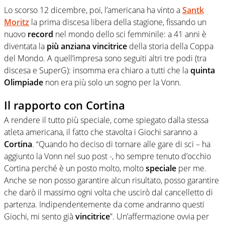
Lo scorso 12 dicembre, poi, l’americana ha vinto a
Santk
Moritz
la prima discesa libera della stagione, fissando un
nuovo
record
nel mondo dello sci femminile: a 41 anni è
diventata la
più anziana vincitrice
della storia della Coppa
del Mondo. A quell’impresa sono seguiti altri tre podi (tra
discesa e SuperG): insomma era chiaro a tutti che la
quinta
Olimpiade
non era più solo un sogno per la Vonn.
Il rapporto con Cortina
A rendere il tutto più speciale, come spiegato dalla stessa
atleta americana, il fatto che stavolta i Giochi saranno a
Cortina
. “Quando ho deciso di tornare alle gare di sci – ha
aggiunto la Vonn nel suo post -, ho sempre tenuto d’occhio
Cortina perché è un posto molto, molto
speciale
per me.
Anche se non posso garantire alcun risultato, posso garantire
che darò il massimo ogni volta che uscirò dal cancelletto di
partenza. Indipendentemente da come andranno questi
Giochi, mi sento già
vincitrice
”. Un’affermazione ovvia per