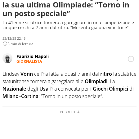
la sua ultima Olimpiade: “Torno in
un posto speciale”
La 41enne sciatrice tornerà a gareggiare in una competizione e
cinque cerchi a 7 anni dal ritiro: “Mi sento già una vincitrice”
23/12/25 22:43
3 min di lettura
Fabrizio Napoli
GIORNALISTA
Giornalista professionista, per Virgilio Sport segue anche
il calcio ma è con la pallanuoto che esalta competenze e
Lindsey
Vonn
ce l’ha fatta, a quasi 7 anni dal
ritiro
la sciatrice
passioni. Cura la comunicazione di HaBaWaBa, il più
statunitense tornerà a gareggiare alle
Olimpiadi
. La
grande festival di waterpolo per bambini al mondo
Nazionale
degli
Usa
l’ha convocata per i
Giochi Olimpici
di
Milano
–
Cortina
: “Torno in un posto speciale”.