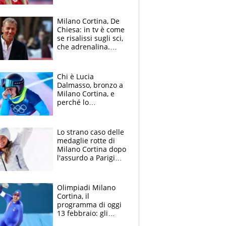
Milano Cortina, De
Chiesa: in tv è come
se risalissi sugli sci,
che adrenalina.
Occhio alla sorpresa
Paris ESCLUSIVA
Chi è Lucia
Dalmasso, bronzo a
Milano Cortina, e
perché lo
snowboard le ha
salvato la carriera
Lo strano caso delle
medaglie rotte di
Milano Cortina dopo
l'assurdo a Parigi
2024, il piano attivo
da oggi
Olimpiadi Milano
Cortina, il
programma di oggi
13 febbraio: gli
italiani in gara e