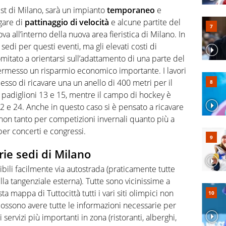
est di Milano, sarà un impianto
temporaneo
e
 gare di
pattinaggio di velocità
e alcune partite del
rova all’interno della nuova area fieristica di Milano. In
sedi per questi eventi, ma gli elevati costi di
omitato a orientarsi sull’adattamento di una parte del
 permesso un risparmio economico importante. I lavori
sso di ricavare una un anello di 400 metri per il
i padiglioni 13 e 15, mentre il campo di hockey è
2 e 24. Anche in questo caso si è pensato a ricavare
, non tanto per competizioni invernali quanto più a
er concerti e congressi.
ie sedi di Milano
ibili facilmente via autostrada (praticamente tutte
la tangenziale esterna). Tutte sono vicinissime a
a mappa di Tuttocittà tutti i vari siti olimpici non
possono avere tutte le informazioni necessarie per
i servizi più importanti in zona (ristoranti, alberghi,