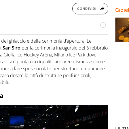
Gioie
CONDIVIDI
odo obiettivo e appassionato su tutto il mondo dello
 F1, Motomondiale ma anche tennis, volley, basket: su
 del ghiaccio e della cerimonia d’apertura. Le
appassionati sanno che troveranno sempre copertura
i San Siro
per la cerimonia inaugurale del 6 febbraio
squadra di Virgilio Sport è formata da giornalisti ed
gioco di rimessa quando intercettano le notizie e le
ta Giulia Ice Hockey Arena, Milano Ice Park dove
 nella costruzione dal basso quando creano contenuti
i casi si è puntato a riqualificare aree dismesse come
ppure a fare spese oculate per strutture temporanee
aso dotare la città di strutture polifunzionali,
ibili.
na
ULTI