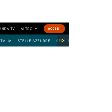
UIDA TV
ALTRO
ACCEDI
TALIA
STELLE AZZURRE
CALENDARI E CLASSIFICHE
SEDI IMPIANTI
ALTRI SPORT
MONDIALI 2026
OLIMPIADI
GOSSIP
LIFESTYLE