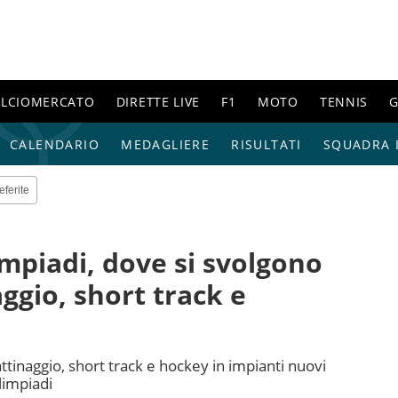
ALCIOMERCATO
DIRETTE LIVE
F1
MOTO
TENNIS
G
CALENDARIO
MEDAGLIERE
RISULTATI
SQUADRA I
eferite
impiadi, dove si svolgono
aggio, short track e
attinaggio, short track e hockey in impianti nuovi
limpiadi