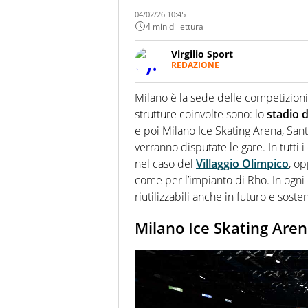
04/02/26 10:45
4 min di lettura
Virgilio Sport
REDAZIONE
Da oltre 20 anni informa in m
sport. Calcio, calciomercato,
Milano è la sede delle competizioni
Virgilio Sport i tifosi e gli 
strutture coinvolte sono: lo
stadio d
completa e zero faziosità. La 
esperti di sport abili sia nel 
e poi Milano Ice Skating Arena, San
rilanciano verso la rete, sia
verranno disputate le gare. In tutti 
100% originali ed esclusivi.
nel caso del
Villaggio Olimpico
, o
come per l’impianto di Rho. In ogni c
riutilizzabili anche in futuro e sosten
Milano Ice Skating Are