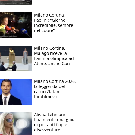
Milano Cortina,
Paolini: "Giorno
incredibile, sempre
nel cuore"
Milano-Cortina,
Malagò riceve la
fiamma olimpica ad
Atene: anche Ganna
e Paolini in Grecia
Milano Cortina 2026,
la leggenda del
calcio Zlatan
Ibrahimovic
tedoforo delle
Olimpiadi Invernali
Alisha Lehmann,
finalmente una gioia
dopo tanti flop e
disavventure