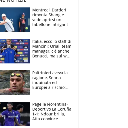
Montreal, Darderi
rimonta Shang e
vede aprirsi un
tabellone intrigante:
"Penso solo a
Borges, ma sono
felice del mio livello"
Italia, ecco lo staff di
Mancini: Oriali team
manager, c'è anche
Bonucci, ma sul web
infuria la polemica
Paltrinieri aveva la
ragione, Senna
inquinata ed
Europei a rischio:
allenamenti fermi,
cosa succede
adesso
Pagelle Fiorentina-
Deportivo La Coruña
1-1: Ndour brilla,
Atta convince.
Pongracic rovina