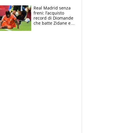
tutto nel finale
Real Madrid senza
freni: l’acquisto
record di Diomande
che batte Zidane e
Ronaldo. Vinicius
rinnova: le cifre