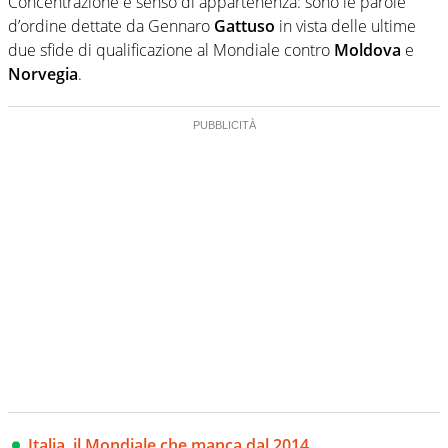
Concentrazione e senso di appartenenza: sono le parole
d’ordine dettate da Gennaro
Gattuso
in vista delle ultime
due sfide di qualificazione al Mondiale contro
Moldova
e
Norvegia
.
Italia, il Mondiale che manca dal 2014