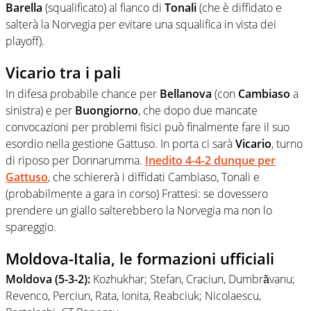
Barella
(squalificato) al fianco di
Tonali
(che è diffidato e
salterà la Norvegia per evitare una squalifica in vista dei
playoff).
Vicario tra i pali
In difesa probabile chance per
Bellanova
(con
Cambiaso
a
sinistra) e per
Buongiorno
, che dopo due mancate
convocazioni per problemi fisici può finalmente fare il suo
esordio nella gestione Gattuso. In porta ci sarà
Vicario
, turno
di riposo per Donnarumma.
Inedito 4-4-2 dunque per
Gattuso
, che schiererà i diffidati Cambiaso, Tonali e
(probabilmente a gara in corso) Frattesi: se dovessero
prendere un giallo salterebbero la Norvegia ma non lo
spareggio.
Moldova-Italia, le formazioni ufficiali
Moldova (5-3-2):
Kozhukhar; Stefan, Craciun, Dumbrăvanu;
Revenco, Perciun, Rata, Ionita, Reabciuk; Nicolaescu,