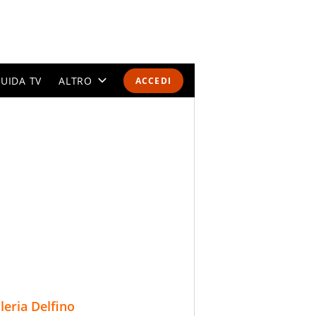
UIDA TV
ALTRO
ACCEDI
CALENDARI E CLASSIFICHE
ALTRI SPORT
MONDIALI 2026
OLIMPIADI
GOSSIP
LIFESTYLE
lleria Delfino