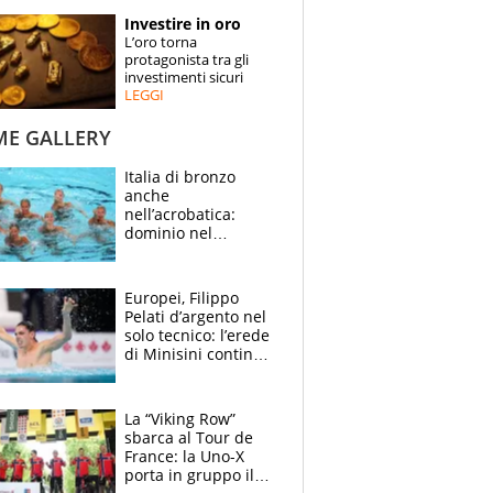
STORIE
Investire in oro
L’oro torna
SPECIALI
protagonista tra gli
investimenti sicuri
LEGGI
ESPERTI
ME GALLERY
CONTATTI
Italia di bronzo
anche
nell’acrobatica:
dominio nel
medagliere, ora
tocca a Ceccon, Curti
e compagni
Europei, Filippo
continuare
Pelati d’argento nel
solo tecnico: l’erede
di Minisini continua
a stupire, Los
Angeles è già nel
mirino
La “Viking Row”
sbarca al Tour de
France: la Uno-X
porta in gruppo il