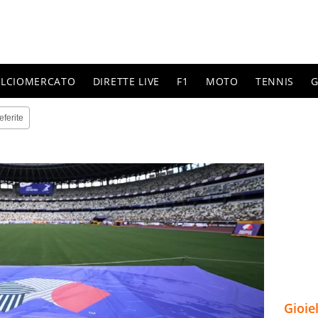
ALCIOMERCATO
DIRETTE LIVE
F1
MOTO
TENNIS
G
eferite
Gioie