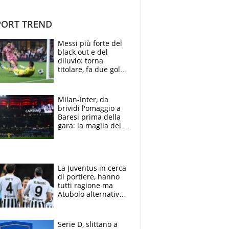
ORT TREND
Messi più forte del
black out e del
diluvio: torna
titolare, fa due gol e
un assist e trascina
l'Inter Miami, altro
che ritiro
Milan-Inter, da
brividi l'omaggio a
Baresi prima della
gara: la maglia del
capitano a
centrocampo
La Juventus in cerca
di portiere, hanno
tutti ragione ma
Atubolo alternativa
a Vicario non regge
e la soluzione
rimane Milinkovic-
Serie D, slittano a
Savic