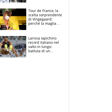
rito della Norvegia
di Haaland e
compagni
Tour de France, la
scelta sorprendente
di Vingegaard:
perché la maglia
gialla indossa la
mascherina, il
rischio da evitare
Larissa Iapichino
record italiano nel
salto in lungo:
battuta di un
centimetro mamma
Fiona May