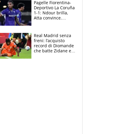
adesso
Pagelle Fiorentina-
Deportivo La Coruña
1-1: Ndour brilla,
Atta convince.
Pongracic rovina
tutto nel finale
Real Madrid senza
freni: l’acquisto
record di Diomande
che batte Zidane e
Ronaldo. Vinicius
rinnova: le cifre