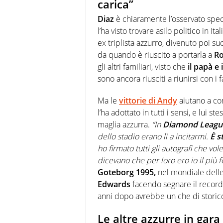
carica”
Diaz
è chiaramente l’osservato speci
l’ha visto trovare asilo politico in It
ex triplista azzurro, divenuto poi su
da quando è riuscito a portarla a
R
gli altri familiari, visto che
il papà e
sono ancora riusciti a riunirsi con i 
Ma le
vittorie di Andy
aiutano a com
l’ha adottato in tutti i sensi, e lui 
maglia azzurra.
“In
Diamond Leagu
dello stadio erano lì a incitarmi.
È s
ho firmato tutti gli autografi che vo
dicevano che per loro ero io il più f
Goteborg 1995,
nel mondiale delle 
Edwards
facendo segnare il record
anni dopo avrebbe un che di storic
Le altre azzurre in gara