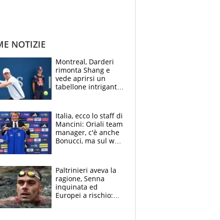
ME NOTIZIE
Montreal, Darderi
rimonta Shang e
vede aprirsi un
tabellone intrigante:
"Penso solo a
Borges, ma sono
felice del mio livello"
Italia, ecco lo staff di
Mancini: Oriali team
manager, c'è anche
Bonucci, ma sul web
infuria la polemica
Paltrinieri aveva la
ragione, Senna
inquinata ed
Europei a rischio:
allenamenti fermi,
cosa succede