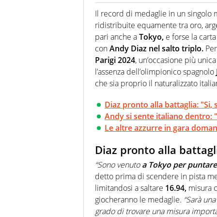
Giornalista (pubblicista) sportiv
chiedergli di boxe, di scherma,
Il record di medaglie in un singolo 
ridistribuite equamente tra oro, ar
pari anche a
Tokyo,
e forse la cart
con
Andy Diaz nel salto triplo.
Per 
Parigi 2024
, un’occasione più unic
l’assenza dell’olimpionico spagnolo
che sia proprio il naturalizzato ital
Diaz pronto alla battaglia: "Si,
Andy si sente italiano dentro: 
Le altre azzurre in gara doman
Diaz pronto alla battagl
“Sono venuto
a Tokyo per puntare 
detto prima di scendere in pista mer
limitandosi a saltare
16.94,
misura ch
giocheranno le medaglie.
“Sarà un
grado di trovare una misura import