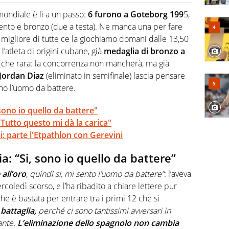
o a tutto campo, è il tuttologo di Virgilio Sport. Provate a
 di volley o di curling: ve ne farà innamorare
mondiale è lì a un passo:
6 furono a Goteborg 199
5,
gento e bronzo (due a testa). Ne manca una per fare
a migliore di tutte ce la giochiamo domani dalle 13,50
l’atleta di origini cubane, già
medaglia di bronzo a
a che rara: la concorrenza non mancherà, ma già
Jordan Diaz
(eliminato in semifinale) lascia pensare
iano l’uomo da battere.
 sono io quello da battere"
"Tutto questo mi dà la carica"
i: parte l'Etpathlon con Gerevini
ia: “Si, sono io quello da battere”
all’oro
, quindi si, mi sento l’uomo da battere”
: l’aveva
coledì scorso, e l’ha ribadito a chiare lettere pur
e è bastata per entrare tra i primi 12 che si
a
battaglia,
perché ci sono tantissimi avversari in
ante.
L’eliminazione dello spagnolo non cambia