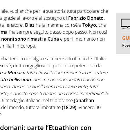
ale, vuoi anche per la sua storia tutta particolare che
alia grazie al lavoro e al sostegno di
Fabrizio Donato,
o allenatore.
Diaz
ha la mamma con sé a
Tokyo,
che
oma
l’ha sempre seguito passo dopo passo. Non così
GUI
 i nonni sono rimasti a Cuba
e per il momento non
Even
familiari in Europa.
battere la nostalgia e a tenere alto il morale: l’Italia
stesso s’è, detto orgoglioso di poter competere con la
e a Monaco
tutti i tifosi italiani presenti in un settore
tato bellissimo:
non me ne sono andato finché non
levano. Anche se quella sera non avevo vinto, tutti
orte, e queste cose ti danno una carica incredibile”.
A
6 medaglie italiane, nel triplo vinse
Jonathan
 del mondo, tuttora imbattuto
(18.29).
Vincere 30
o.
 domani: parte l’Etpathlon con