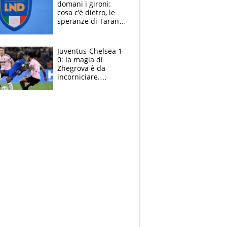
domani i gironi:
cosa c’è dietro, le
speranze di Taranto
e Messina, chi può
essere ripescato
Juventus-Chelsea 1-
0: la magia di
Zhegrova è da
incorniciare.
Spalletti suona il
Blues e tiene,
ancora, la porta
inviolata