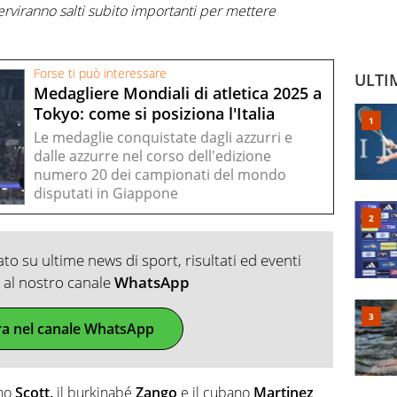
, serviranno salti subito importanti per mettere
Forse ti può interessare
ULTI
Medagliere Mondiali di atletica 2025 a
Tokyo: come si posiziona l'Italia
Le medaglie conquistate dagli azzurri e
dalle azzurre nel corso dell'edizione
numero 20 dei campionati del mondo
disputati in Giappone
o su ultime news di sport, risultati ed eventi
ti al nostro canale
WhatsApp
ra nel canale WhatsApp
ano
Scott,
il burkinabé
Zango
e il cubano
Martinez