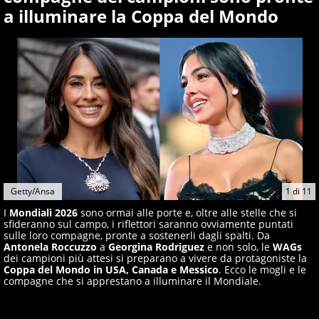
giornalisti ed esperti di sport abili sia nel gioco di
a illuminare la Coppa del Mondo
rimessa quando intercettano le notizie e le rilanciano
verso la rete, sia nella costruzione dal basso quando
creano contenuti 100% originali ed esclusivi.
Getty/Ansa
1
di
11
I
Mondiali 2026
sono ormai alle porte e, oltre alle stelle che si
sfideranno sul campo, i riflettori saranno ovviamente puntati
sulle loro compagne, pronte a sostenerli dagli spalti. Da
Antonela Roccuzzo
a
Georgina Rodriguez
e non solo, le
WAGs
dei campioni più attesi si preparano a vivere da protagoniste la
Coppa del Mondo in USA, Canada e Messico
. Ecco le mogli e le
compagne che si apprestano a illuminare il Mondiale.