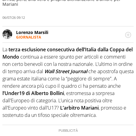
Mariani
06/07/26 09:12
Lorenzo Marsili
GIORNALISTA
Giornalista pubblicista, redattore, divulgatore. E' una
delle anime video del sito: racconta in immagini un
La
terza esclusione consecutiva dell’Italia dalla Coppa del
evento e lo fa come pochi altri
Mondo
continua a essere spunto per articoli e commenti
non certo benevoli con la nostra nazionale. L’ultimo in ordine
di tempo arriva dal
Wall Street Journal
che apostrofa questa
grama estate italiana come la “peggiore di sempre”. A
rendere ancora più cupo il quadro ci ha pensato anche
l’Under19 di Alberto Bollini
, estromessa a sorpresa
dall’Europeo di categoria. L’unica nota positiva oltre
all’Europeo vinto dall’U17?
L’arbitro Mariani
, promosso e
sostenuto da un tifoso speciale oltremanica.