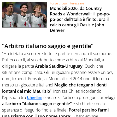
Forse ti può interessare
Mondiali 2026, da Country
Roads a Wonderwall: il “po-po-
po-po” dell’Italia è finito, ora il
calcio canta gli Oasis e John
Denver
“Arbitro italiano saggio e gentile”
“Ho iniziato a scorrere tutte le partite cercando il suo nome.
Poi, eccolo lì, al suo debutto come arbitro ai Mondiali, a
dirigere la partita
Arabia Saudita-Uruguay
. Ouch, che
situazione complicata. Gli uruguaiani possono essere un po’,
ehm, irruenti. Pensate, ai Mondiali del 2014 uno di loro ha
morso un giocatore italiano!
Meglio che tengano i denti
lontani dal mio Maurizio
”, ironizza Chiles ricordando
l’episodio tra
Chiellini
e Suarez. L’articolo prosegue con
elogi
all’arbitro “italiano saggio e gentile”
e si chiude con la
speranza di “seguirlo fino alla finale.
Potrei persino farmi
una sciarpa con il suo nome sopra
”.
That’s amore!