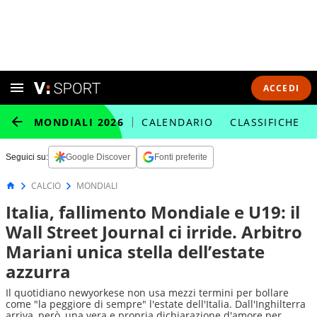
ACCEDI
MONDIALI 2026
CALENDARIO
CLASSIFICHE
Seguici su:
Google Discover
Fonti preferite
CALCIO
MONDIALI
Italia, fallimento Mondiale e U19: il
Wall Street Journal ci irride. Arbitro
Mariani unica stella dell’estate
azzurra
Il quotidiano newyorkese non usa mezzi termini per bollare
come "la peggiore di sempre" l'estate dell'Italia. Dall'Inghilterra
arriva, però, una vera e propria dichiarazione d'amore per