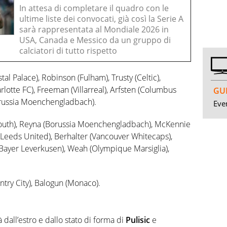
In attesa di completare il quadro con le
ultime liste dei convocati, già così la Serie A
sarà rappresentata al Mondiale 2026 in
USA, Canada e Messico da un gruppo di
calciatori di tutto rispetto
stal Palace), Robinson (Fulham), Trusty (Celtic),
lotte FC), Freeman (Villarreal), Arfsten (Columbus
GUI
Borussia Moenchengladbach).
Even
uth), Reyna (Borussia Moenchengladbach), McKennie
n (Leeds United), Berhalter (Vancouver Whitecaps),
(Bayer Leverkusen), Weah (Olympique Marsiglia),
entry City), Balogun (Monaco).
à dall’estro e dallo stato di forma di
Pulisic
e