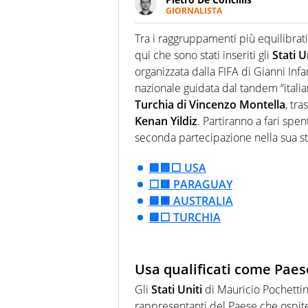
GIORNALISTA
Giornalista pubblicista e speake
uno sguardo attento e competen
Tra i raggruppamenti più equilibrat
qui che sono stati inseriti gli
Stati U
organizzata dalla FIFA di Gianni In
nazionale guidata dal tandem “itali
Turchia di Vincenzo Montella
, tr
Kenan Yildiz
. Partiranno a fari spent
seconda partecipazione nella sua st
🟥🟦⬜ USA
⬜🟥 PARAGUAY
🟨🟩 AUSTRALIA
🟥⬜ TURCHIA
Usa qualificati come Paes
Gli
Stati Uniti
di Mauricio Pochettin
rappresentanti del Paese che ospiter