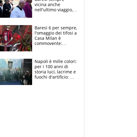
vicina anche
nell'ultimo viaggio,
la moglie Maura, i
figli e i suoi cari
circondati
Baresi 6 per sempre,
dall'affetto dei tifosi
l'omaggio dei tifosi a
Casa Milan è
commovente:
maglie, bandiere,
sciarpe, lacrime e
bigliettini
Napoli è mille colori:
per i 100 anni di
storia luci, lacrime e
fuochi d'artificio: De
Laurentiis salta al
coro anti-Juve