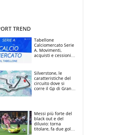
ORT TREND
Tabellone
Calciomercato Serie
A. Movimenti,
acquisti e cessioni:
estate 2026-27
Silverstone, le
caratteristiche del
circuito dove si
corre il Gp di Gran
Bretagna del
Motomondiale
Messi più forte del
black out e del
diluvio: torna
titolare, fa due gol e
un assist e trascina