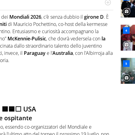
r radiofonico, per Virgilio Sport si occupa di calcio con
te sui campionati di Serie B e Serie C
i dei
Mondiali 2026
, c’è senza dubbio il
girone D
. È
niti
di Mauricio Pochettino, co-host della kermesse
fantino. Entusiasmo e curiosità accompagnano la
ano”
McKennie-Pulisic
, che dovrà vedersela con
la
ascinata dallo straordinario talento dello juventino
i, invece, il
Paraguay
e l’
Australia
, con l’Albirroja alla
oria.
🟥🟦⬜ USA
e ospitante
o, essendo co-organizzatori del Mondiale e
à l’ultimo atto del torneo il prossimo 19 luglio, non