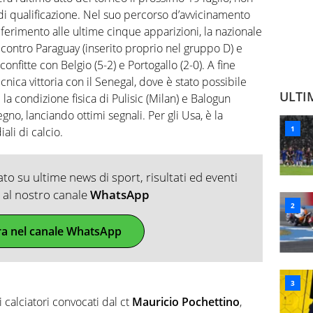
i qualificazione. Nel suo percorso d’avvicinamento
iferimento alle ultime cinque apparizioni, la nazionale
o contro Paraguay (inserito proprio nel gruppo D) e
nfitte con Belgio (5-2) e Portogallo (2-0). A fine
cnica vittoria con il Senegal, dove è stato possibile
ULTI
la condizione fisica di Pulisic (Milan) e Balogun
no, lanciando ottimi segnali. Per gli Usa, è la
li di calcio.
o su ultime news di sport, risultati ed eventi
ti al nostro canale
WhatsApp
ra nel canale WhatsApp
 calciatori convocati dal ct
Mauricio Pochettino
,