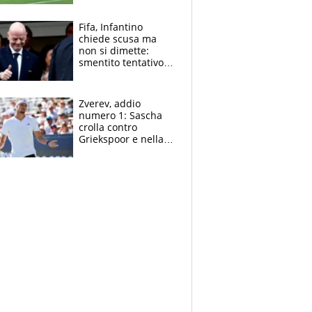
l'Inter Miami, altro
che ritiro
Fifa, Infantino
chiede scusa ma
non si dimette:
smentito tentativo di
corruzione al
Marocco
Zverev, addio
numero 1: Sascha
crolla contro
Griekspoor e nella
sfida a due con
Sinner si conferma
terzo. Quanti malori
a Montreal