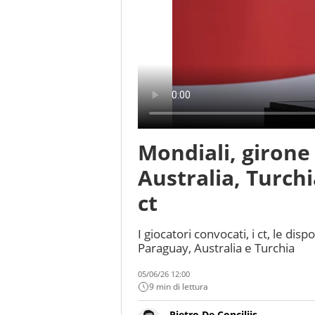
Mondiali, girone
Australia, Turchia
ct
I giocatori convocati, i ct, le disp
Paraguay, Australia e Turchia
05/06/26 12:00
9 min di lettura
Pietro De Conciliis