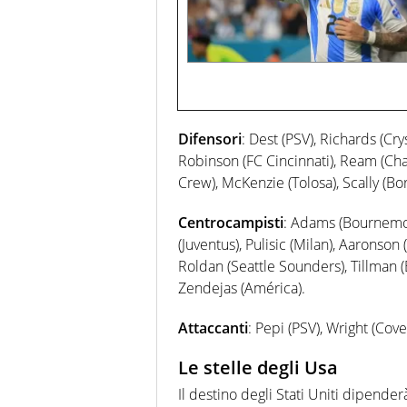
Difensori
: Dest (PSV), Richards (Cry
Robinson (FC Cincinnati), Ream (Char
Crew), McKenzie (Tolosa), Scally (
Centrocampisti
: Adams (Bournemo
(Juventus), Pulisic (Milan), Aaronso
Roldan (Seattle Sounders), Tillman 
Zendejas (América).
Attaccanti
: Pepi (PSV), Wright (Cov
Le stelle degli Usa
Il destino degli Stati Uniti dipender