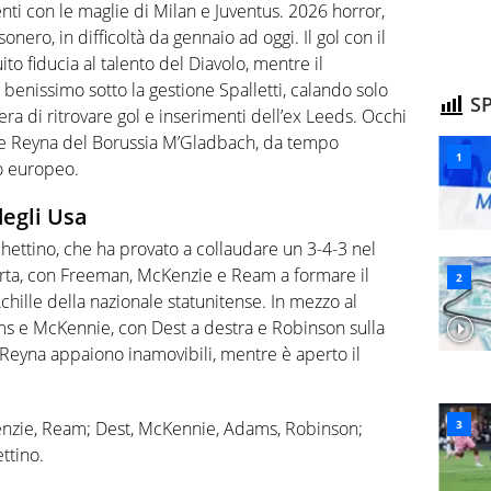
enti con le maglie di Milan e Juventus. 2026 horror,
onero, in difficoltà da gennaio ad oggi. Il gol con il
to fiducia al talento del Diavolo, mentre il
benissimo sotto la gestione Spalletti, calando solo
SP
era di ritrovare gol e inserimenti dell’ex Leeds. Occhi
 Reyna del Borussia M’Gladbach, da tempo
o europeo.
egli Usa
hettino, che ha provato a collaudare un 3-4-3 nel
orta, con Freeman, McKenzie e Ream a formare il
chille della nazionale statunitense. In mezzo al
dams e McKennie, con Dest a destra e Robinson sulla
e Reyna appaiono inamovibili, mentre è aperto il
enzie, Ream; Dest, McKennie, Adams, Robinson;
ttino.