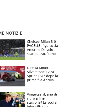
ME NOTIZIE
Chelsea-Milan 3-0
PAGELLE: figuraccia
Amorim, Diavolo
scandaloso, Ramos
già rimandato
Diretta MotoGP,
Silverstone, Gara
Sprint LIVE: dopo la
prima fila Aprilia
cerca il colpaccio
Vingegaard, aria di
ritiro a fine
stagione? Le voci si
intensificano.