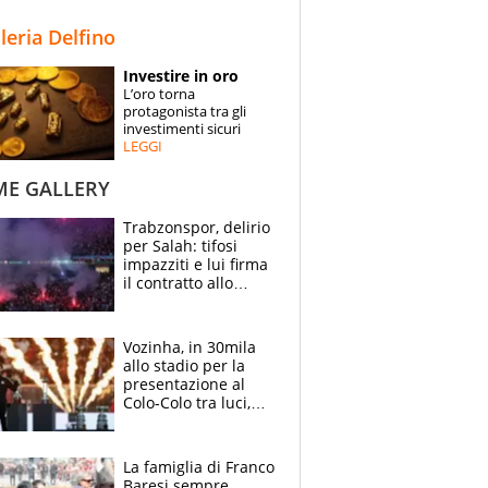
STORIE
lleria Delfino
SPECIALI
Investire in oro
L’oro torna
ESPERTI
protagonista tra gli
investimenti sicuri
LEGGI
CONTATTI
ME GALLERY
Trabzonspor, delirio
per Salah: tifosi
impazziti e lui firma
il contratto allo
stadio
Vozinha, in 30mila
allo stadio per la
presentazione al
Colo-Colo tra luci,
spettacolo, elicotteri
e paracadutisti
La famiglia di Franco
Baresi sempre