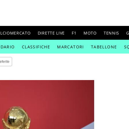
ALCIOMERCATO
DIRETTE LIVE
F1
MOTO
TENNIS
G
NDARIO
CLASSIFICHE
MARCATORI
TABELLONE
S
eferite