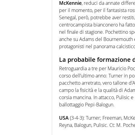
McKennie
, reduci da annate differ
per il momento, per il fantasista ross
Senegal, però, potrebbe aver restitui
centrocampista bianconero ha fatto 
nel finale di stagione. Pochettino sp
anche su Adams del Bournemouth e
protagonisti nel panorama calcistic
La probabile formazione d
Retroguardia a tre per Mauricio Poc
corso dell’ultimo anno: Turner in p
pacchetto arretrato, vero tallone d’A
campo la fisicità e la qualità di A
corsia mancina. In attacco, Pulisic 
ballottaggio Pepi-Balogun.
USA
(3-4-3): Turner; Freeman, McK
Reyna, Balogun, Pulisic. Ct: M. Poche