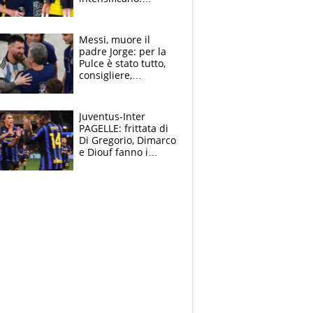
Pogacar, niente
Sanremo nel 2027:
vuole la Roubaix
Messi, muore il
padre Jorge: per la
Pulce è stato tutto,
consigliere,
manager, amico e
capofamiglia
Juventus-Inter
PAGELLE: frittata di
Di Gregorio, Dimarco
e Diouf fanno i
bianconeri piccoli
piccoli, Ylildiz
scompare, Kolo fa
sperare