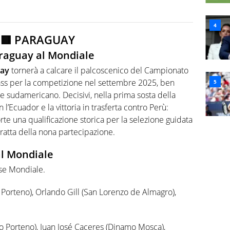
🟥 PARAGUAY
araguay al Mondiale
ay
tornerà a calcare il palcoscenico del Campionato
ass per la competizione nel settembre 2025, ben
ne sudamericano. Decisivi, nella prima sosta della
 l’Ecuador e la vittoria in trasferta contro Perù:
rte una qualificazione storica per la selezione guidata
 tratta della nona partecipazione.
al Mondiale
sse Mondiale.
Porteno), Orlando Gill (San Lorenzo de Almagro),
o Porteno), Juan José Caceres (Dinamo Mosca),