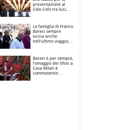
presentazione al
Colo-Colo tra luci,
spettacolo, elicotteri
e paracadutisti
La famiglia di Franco
Baresi sempre
vicina anche
nell'ultimo viaggio,
la moglie Maura, i
figli e i suoi cari
circondati
Baresi 6 per sempre,
dall'affetto dei tifosi
l'omaggio dei tifosi a
Casa Milan è
commovente:
maglie, bandiere,
sciarpe, lacrime e
bigliettini