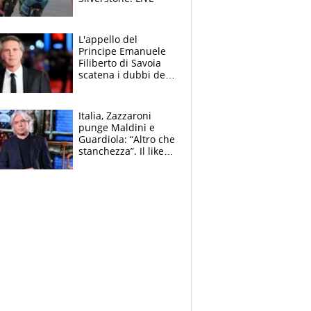
L'appello del
Principe Emanuele
Filiberto di Savoia
scatena i dubbi dei
tifosi: "E' una
trappola"
Italia, Zazzaroni
punge Maldini e
Guardiola: “Altro che
stanchezza”. Il like
di Mancini e le
polemiche sui social