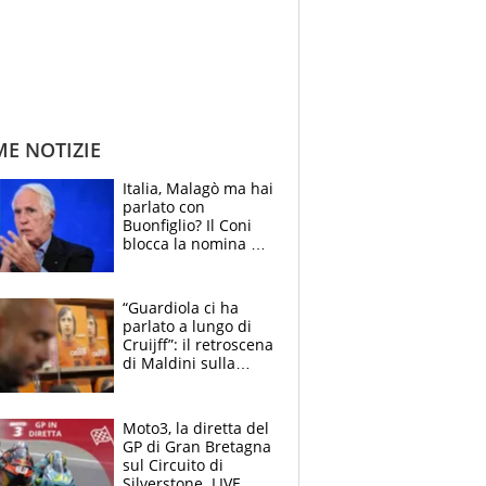
ME NOTIZIE
Italia, Malagò ma hai
parlato con
Buonfiglio? Il Coni
blocca la nomina di
Diana Bianchedi
“Guardiola ci ha
parlato a lungo di
Cruijff”: il retroscena
di Maldini sulla
Nazionale e sul
sogno interrotto
Moto3, la diretta del
GP di Gran Bretagna
sul Circuito di
Silverstone. LIVE