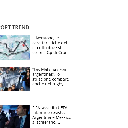
ORT TREND
Silverstone, le
caratteristiche del
circuito dove si
corre il Gp di Gran
Bretagna del
Motomondiale
“Las Malvinas son
argentinas”, lo
striscione compare
anche nel rugby:
dopo Messi e
compagni ormai è
un caso
FIFA, assedio UEFA:
Infantino resiste.
Argentina e Messico
si schierano,
CONCACAF spaccata