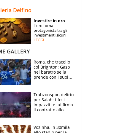
STORIE
lleria Delfino
SPECIALI
Investire in oro
L’oro torna
ESPERTI
protagonista tra gli
investimenti sicuri
LEGGI
CONTATTI
ME GALLERY
Roma, che tracollo
col Brighton: Gasp
nel baratro se la
prende con i suoi
cambiando tutti
Trabzonspor, delirio
per Salah: tifosi
impazziti e lui firma
il contratto allo
stadio
Vozinha, in 30mila
allo stadio per la