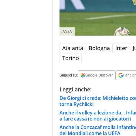
ANSA
Atalanta
Bologna
Inter
J
Torino
Seguici su:
Google Discover
Fonti pr
Leggi anche:
De Giorgi ci crede: Michieletto c
torna Rychlicki
Anche il volley a lezione da... Inf
a fare cassa (e non ai giocatori)
Anche la Concacaf molla Infantin
dei Mondiali come la UEFA