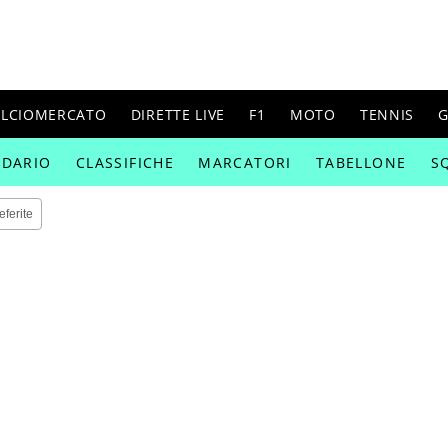
ALCIOMERCATO
DIRETTE LIVE
F1
MOTO
TENNIS
G
NDARIO
CLASSIFICHE
MARCATORI
TABELLONE
S
eferite