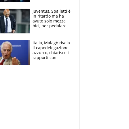
Juventus, Spalletti è
in ritardo ma ha
avuto solo mezza
bici, per pedalare
serve altro: i nodi
cruciali
Italia, Malagò rivela
il capodelegazione
azzurro, chiarisce i
rapporti con
Mancini e Conte e si
schiera su caso
Infantino