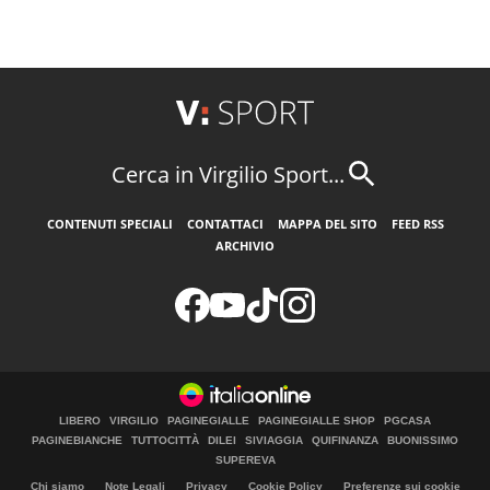
Cerca in Virgilio Sport...
CONTENUTI SPECIALI
CONTATTACI
MAPPA DEL SITO
FEED RSS
ARCHIVIO
LIBERO
VIRGILIO
PAGINEGIALLE
PAGINEGIALLE SHOP
PGCASA
PAGINEBIANCHE
TUTTOCITTÀ
DILEI
SIVIAGGIA
QUIFINANZA
BUONISSIMO
SUPEREVA
Chi siamo
Note Legali
Privacy
Cookie Policy
Preferenze sui cookie