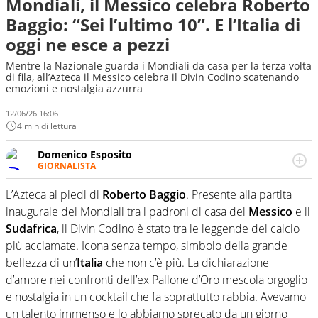
Mondiali, il Messico celebra Roberto
Baggio: “Sei l’ultimo 10”. E l’Italia di
oggi ne esce a pezzi
Mentre la Nazionale guarda i Mondiali da casa per la terza volta
di fila, all’Azteca il Messico celebra il Divin Codino scatenando
emozioni e nostalgia azzurra
12/06/26 16:06
4 min di lettura
Domenico Esposito
GIORNALISTA
Da vent’anni in campo e sul campo per vivere ogni evento
in tutte le sue sfaccettature. Passione smisurata per il
L’Azteca ai piedi di
Roberto Baggio
. Presente alla partita
calcio e per la sfera di cuoio. Il pallone è una cosa
inaugurale dei Mondiali tra i padroni di casa del
Messico
e il
serissima, guai a dirgli di no
Sudafrica
, il Divin Codino è stato tra le leggende del calcio
più acclamate. Icona senza tempo, simbolo della grande
bellezza di un’
Italia
che non c’è più. La dichiarazione
d’amore nei confronti dell’ex Pallone d’Oro mescola orgoglio
e nostalgia in un cocktail che fa soprattutto rabbia. Avevamo
un talento immenso e lo abbiamo sprecato da un giorno