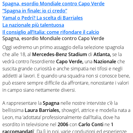
Spagna, esordio Mondiale contro Capo Verde
“Spagna in finale: io ci credo”
Yamal o Pedri? La scelta di Barriales
La nazionale più talentuosa
Il consiglio all’Italia: come rifondare il calcio
Spagna, esordio Mondiale contro Capo Verde
Oggi vedremo un primo assaggio della selezione spagnola
che alle 18, al
Mercedes-Benz Stadium
di
Atlanta,
se la
vedrà contro l’esordiente
Capo Verde,
una
Nazionale
che
suscita grande curiosità e anche simpatia nei tifosi e negli
addetti ai lavori. E quando una squadra non si conosce bene,
può essere sempre difficile da affrontare, nonostante i valori
in campo siano nettamente diversi.
A rappresentare la
Spagna
nelle nostre interviste c’è la
bellissima
Laura Barriales,
showgirl, attrice e modella nata a
Leon, ma ‘adottata’ professionalmente dall’Italia, dove ha
esordito in televisione nel
2006
con
Carlo Conti
ne ‘
I
raccomandati
’. Da lì in poi, varie conduzioni ed esperienze