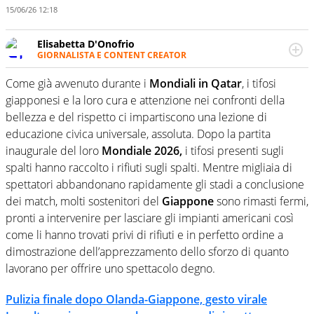
15/06/26 12:18
Elisabetta D'Onofrio
GIORNALISTA E CONTENT CREATOR
Giornalista professionista dal 2007, scrive per curiosità
personale e necessità: soprattutto di calcio, di sport e dei
Come già avvenuto durante i
Mondiali in Qatar
, i tifosi
suoi protagonisti, concedendosi innocenti evasioni
giapponesi e la loro cura e attenzione nei confronti della
nell'ambito della creazione di format. Un tempo ala
bellezza e del rispetto ci impartiscono una lezione di
destra, oggi si sente a suo agio nel ruolo di libero. Cura
educazione civica universale, assoluta. Dopo la partita
una classifica riservata dei migliori 5 calciatori di sempre.
inaugurale del loro
Mondiale 2026,
i tifosi presenti sugli
spalti hanno raccolto i rifiuti sugli spalti. Mentre migliaia di
spettatori abbandonano rapidamente gli stadi a conclusione
dei match, molti sostenitori del
Giappone
sono rimasti fermi,
pronti a intervenire per lasciare gli impianti americani così
come li hanno trovati privi di rifiuti e in perfetto ordine a
dimostrazione dell’apprezzamento dello sforzo di quanto
lavorano per offrire uno spettacolo degno.
Pulizia finale dopo Olanda-Giappone, gesto virale