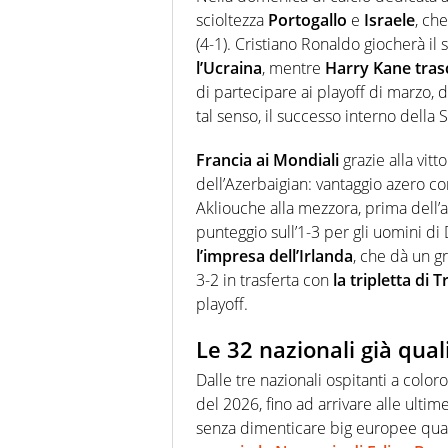
scioltezza
Portogallo
e
Israele
, ch
(4-1). Cristiano Ronaldo giocherà il 
l’Ucraina
, mentre
Harry Kane trasci
di partecipare ai playoff di marzo, 
tal senso, il successo interno della 
Francia ai Mondiali
grazie alla vitt
dell’Azerbaigian: vantaggio azero con
Akliouche alla mezzora, prima dell’
punteggio sull’1-3 per gli uomini d
l’impresa dell’Irlanda
, che dà un g
3-2 in trasferta con
la tripletta di 
playoff.
Le 32 nazionali già qual
Dalle tre nazionali ospitanti a colo
del 2026, fino ad arrivare alle ulti
senza dimenticare big europee quali