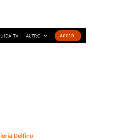
UIDA TV
ALTRO
ACCEDI
CALENDARI E CLASSIFICHE
ALTRI SPORT
MONDIALI 2026
OLIMPIADI
GOSSIP
LIFESTYLE
lleria Delfino