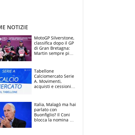
ME NOTIZIE
MotoGP Silverstone,
classifica dopo il GP
di Gran Bretagna:
Martin sempre più
leader, ma
Bezzecchi avanza
Tabellone
Calciomercato Serie
A. Movimenti,
acquisti e cessioni:
estate 2026-27
Italia, Malagò ma hai
parlato con
Buonfiglio? Il Coni
blocca la nomina di
Diana Bianchedi