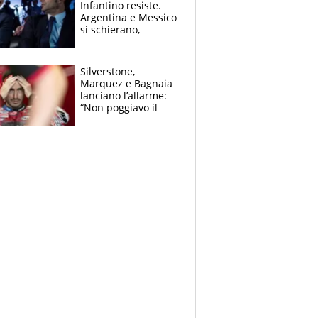
Infantino resiste.
Argentina e Messico
si schierano,
CONCACAF spaccata
Silverstone,
Marquez e Bagnaia
lanciano l’allarme:
“Non poggiavo il
ginocchio, dobbiamo
capire cosa è
successo”