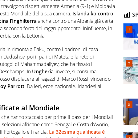
e travolgono rispettivamente Armenia (9-1) e Moldavia
sesto Mondiale della sua carriera.
Islanda ko contro
SP
na l’Inghilterra
anche contro una Albania già certa
da seconda forza del raggruppamento. Ininfluente, in
Serbia con la Lettonia.
oria in rimonta a Baku, contro i padroni di casa
 Dadashov, poi il pari di Mateta e la rete di
autogol di Mahammadaliyev, che ha fissato il
i Deschamps. In
Ungheria
, invece, si consuma
rosso dispiacere ai ragazzi di Marco Rossi, vincendo
Troy Parrott
. Da ieri, eroe nazionale. Irlandesi ai
ificate al Mondiale
ro che hanno staccato per prime il pass per i Mondiali
me selezioni africane come Senegal e Costa d’Avorio,
 Portogallo e Francia
. La 32esima qualificata è