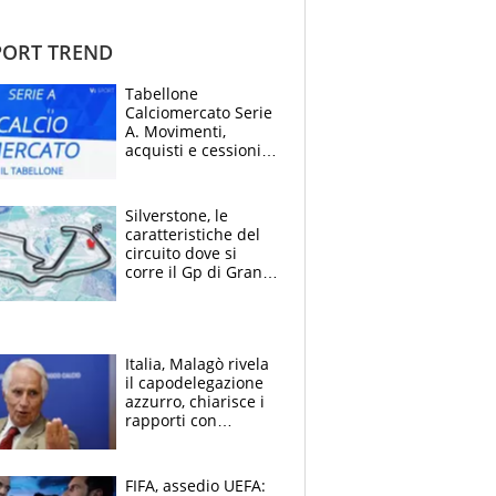
ORT TREND
Tabellone
Calciomercato Serie
A. Movimenti,
acquisti e cessioni:
estate 2026-27
Silverstone, le
caratteristiche del
circuito dove si
corre il Gp di Gran
Bretagna del
Motomondiale
Italia, Malagò rivela
il capodelegazione
azzurro, chiarisce i
rapporti con
Mancini e Conte e si
schiera su caso
Infantino
FIFA, assedio UEFA: