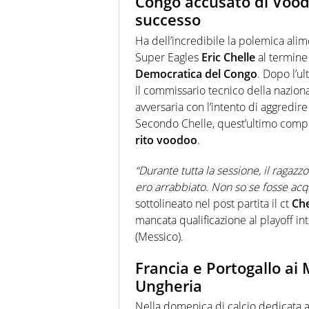
Congo accusato di Voodoo
successo
Ha dell’incredibile la polemica ali
Super Eagles
Eric Chelle
al termine 
Democratica del Congo
. Dopo l’u
il commissario tecnico della naziona
avversaria con l’intento di aggredir
Secondo Chelle, quest’ultimo compiv
rito voodoo
.
“Durante tutta la sessione, il ragaz
ero arrabbiato. Non so se fosse acqu
sottolineato nel post partita il ct
Che
mancata qualificazione al playoff 
(Messico).
Francia e Portogallo ai 
Ungheria
Nella domenica di calcio dedicata all