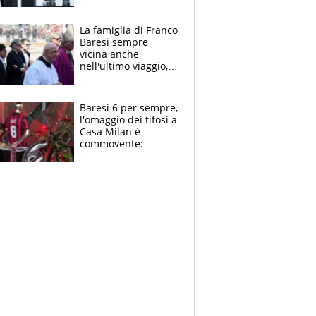
spettacolo, elicotteri
e paracadutisti
La famiglia di Franco
Baresi sempre
vicina anche
nell'ultimo viaggio,
la moglie Maura, i
figli e i suoi cari
circondati
Baresi 6 per sempre,
dall'affetto dei tifosi
l'omaggio dei tifosi a
Casa Milan è
commovente:
maglie, bandiere,
sciarpe, lacrime e
bigliettini