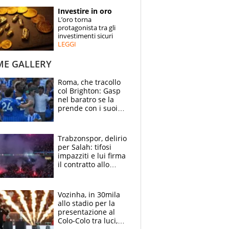
STORIE
Investire in oro
L’oro torna
SPECIALI
protagonista tra gli
investimenti sicuri
LEGGI
ESPERTI
ME GALLERY
CONTATTI
Roma, che tracollo
col Brighton: Gasp
nel baratro se la
prende con i suoi
cambiando tutti
Trabzonspor, delirio
per Salah: tifosi
impazziti e lui firma
il contratto allo
stadio
Vozinha, in 30mila
allo stadio per la
presentazione al
Colo-Colo tra luci,