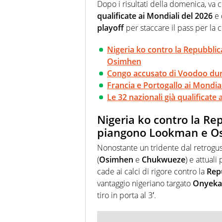
uno sguardo attento e competen
Dopo i risultati della domenica, va 
qualificate ai Mondiali del 2026
e 
playoff
per staccare il pass per la
Nigeria ko contro la Repubbl
Osimhen
Congo accusato di Voodoo duran
Francia e Portogallo ai Mondia
Le 32 nazionali già qualificate
Nigeria ko contro la Re
piangono Lookman e O
Nonostante un tridente dal retrogust
(
Osimhen
e
Chukwueze
) e attual
cade ai calci di rigore contro la
Repu
vantaggio nigeriano targato
Onyeka
tiro in porta al 3′.