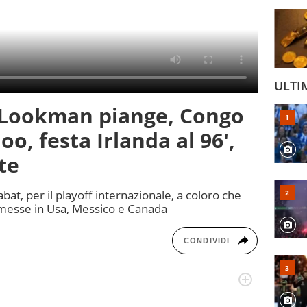
ULTI
 Lookman piange, Congo
o, festa Irlanda al 96',
te
abat, per il playoff internazionale, a coloro che
rmesse in Usa, Messico e Canada
CONDIVIDI
r radiofonico, per Virgilio Sport si occupa di calcio con