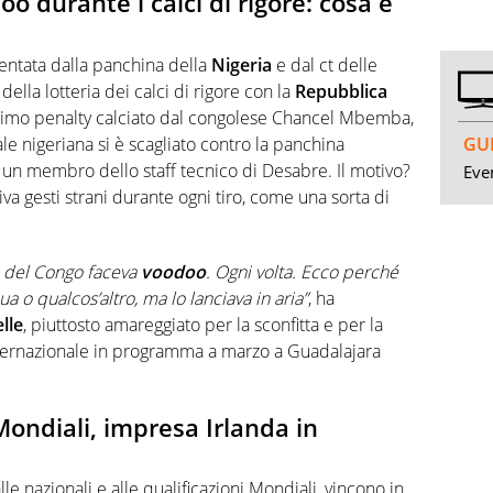
 durante i calci di rigore: cosa è
mentata dalla panchina della
Nigeria
e dal ct delle
della lotteria dei calci di rigore con la
Repubblica
ltimo penalty calciato dal congolese Chancel Mbemba,
GUI
le nigeriana si è scagliato contro la panchina
e un membro dello staff tecnico di Desabre. Il motivo?
Even
a gesti strani durante ogni tiro, come una sorta di
zo del Congo faceva
voodoo
. Ogni volta. Ecco perché
a o qualcos’altro, ma lo lanciava in aria”
, ha
lle
, piuttosto amareggiato per la sconfitta e per la
internazionale in programma a marzo a Guadalajara
Mondiali, impresa Irlanda in
e nazionali e alle qualificazioni Mondiali, vincono in