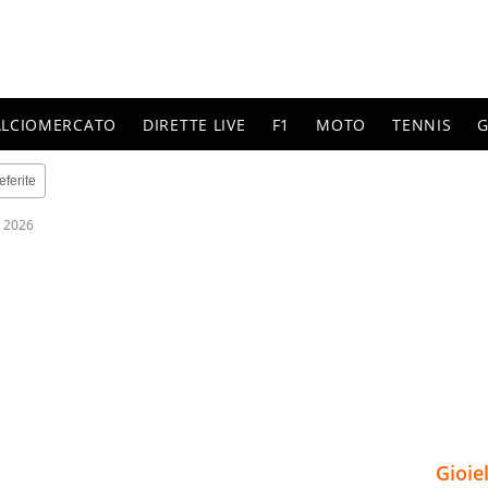
ALCIOMERCATO
DIRETTE LIVE
F1
MOTO
TENNIS
G
eferite
 2026
Gioie