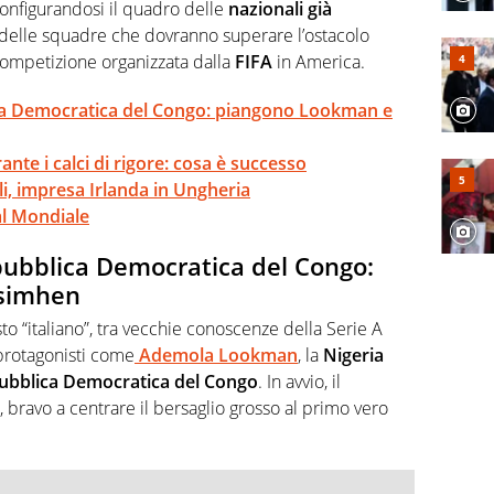
te sui campionati di Serie B e Serie C
configurandosi il quadro delle
nazionali già
delle squadre che dovranno superare l’ostacolo
 competizione organizzata dalla
FIFA
in America.
ica Democratica del Congo: piangono Lookman e
te i calci di rigore: cosa è successo
li, impresa Irlanda in Ungheria
 al Mondiale
pubblica Democratica del Congo:
simhen
o “italiano”, tra vecchie conoscenze della Serie A
i protagonisti come
Ademola Lookman
, la
Nigeria
bblica Democratica del Congo
. In avvio, il
, bravo a centrare il bersaglio grosso al primo vero