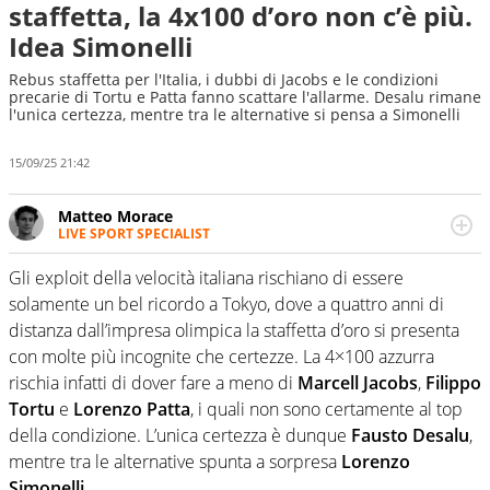
staffetta, la 4x100 d’oro non c’è più.
Idea Simonelli
Rebus staffetta per l'Italia, i dubbi di Jacobs e le condizioni
precarie di Tortu e Patta fanno scattare l'allarme. Desalu rimane
l'unica certezza, mentre tra le alternative si pensa a Simonelli
15/09/25 21:42
Matteo Morace
LIVE SPORT SPECIALIST
La multimedialità quale approccio personale e
professionale. Ama raccontare lo sport focalizzando ogni
Gli exploit della velocità italiana rischiano di essere
attenzione sul tempo reale: la verità della dirette non
solamente un bel ricordo a Tokyo, dove a quattro anni di
sono opinioni ma fatti
distanza dall’impresa olimpica la staffetta d’oro si presenta
con molte più incognite che certezze. La 4×100 azzurra
rischia infatti di dover fare a meno di
Marcell Jacobs
,
Filippo
Tortu
e
Lorenzo Patta
, i quali non sono certamente al top
della condizione. L’unica certezza è dunque
Fausto Desalu
,
mentre tra le alternative spunta a sorpresa
Lorenzo
Simonelli.