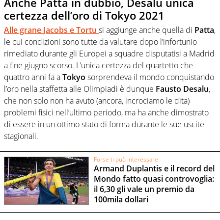
Anche Patta in dubbio, Desalu unica
certezza dell’oro di Tokyo 2021
Alle grane
Jacobs
e
Tortu
si aggiunge anche quella di
Patta
,
le cui condizioni sono tutte da valutare dopo l’infortunio
rimediato durante gli Europei a squadre disputatisi a Madrid
a fine giugno scorso. L’unica certezza del quartetto che
quattro anni fa a
Tokyo
sorprendeva il mondo conquistando
l’oro nella staffetta alle Olimpiadi è dunque
Fausto Desalu
,
che non solo non ha avuto (ancora, incrociamo le dita)
problemi fisici nell’ultimo periodo, ma ha anche dimostrato
di essere in un ottimo stato di forma durante le sue uscite
stagionali.
Forse ti può interessare
Armand Duplantis e il record del
Mondo fatto quasi controvoglia:
il 6,30 gli vale un premio da
100mila dollari