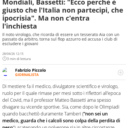
Mondiali, Bassetti: "Ecco perchè è
giusto che l'Italia non partecipi, che
ipocrisia". Ma non c'entra
l'inchiesta
Il noto virologo, che ricorda di essere un tesserato Aia con un
passato da arbitro, torna sul flop azzurro ed accusa i club di
escludere i giovani
28/04/26 12:15
3 min di lettura
Fabrizio Piccolo
GIORNALISTA
Nella sua carriera ha seguito numerose manifestazioni
sportive e collaborato con agenzie e testate. Esperienza,
Di mestiere fa il medico, divulgatore scientifico e virologo,
competenza, conoscenza e memoria storica. Si occupa
ruolo per il quale rimase per mesi sotto i riflettori all’epoca
prevalentemente di calcio
del Covid, ma il professor Matteo Bassetti ama spesso
divagare su vicende sportive. Sia, come dopo le Olimpiadi
quando bacchettò duramente Tamberi (
“non sei un
medico, guarda che i calcoli sono colpa della perdita di
peso
“), scatenando un polverone sia in altre circostanze