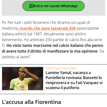
Entra nel canale WhatsApp
Ps. Per tutti i soliti fenomeni che diranno occupati di
medicina,
ricordo che sono tesserato AIA
(associazione
italiana arbitri) dal 1987. Attualmente sono arbitro
benemerito. Ho arbitrato 250 partite di calcio fino alla serie
D.
Ho visto tanto marciume nel calcio italiano che penso
di avere tutto il diritto di manifestare la mia opinione
. Da
addetto ai lavori”.
Forse ti può interessare
Lamine Yamal, vacanza a
Pantelleria rovinata: Bassetti lo
rimprovera e su Fati Vazquez si
scatena il putiferio
L’accusa alla Fiorentina