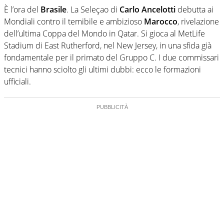
in tutte le sue sfaccettature. Passione smisurata per il
È l’ora del
Brasile
. La Seleçao di
Carlo Ancelotti
debutta ai
calcio e per la sfera di cuoio. Il pallone è una cosa
Mondiali contro il temibile e ambizioso
Marocco
, rivelazione
serissima, guai a dirgli di no
dell’ultima Coppa del Mondo in Qatar. Si gioca al MetLife
Stadium di East Rutherford, nel New Jersey, in una sfida già
fondamentale per il primato del Gruppo C. I due commissari
tecnici hanno sciolto gli ultimi dubbi: ecco le formazioni
ufficiali.