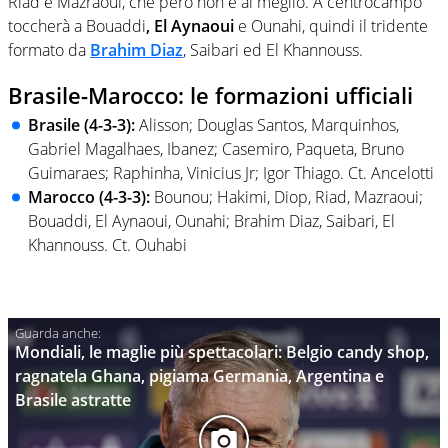
Riad e Mazraoui, che però non è al meglio. A centrocampo
toccherà a Bouaddi
, El Aynaoui
e Ounahi, quindi il tridente
formato da
Brahim Diaz
, Saibari ed El Khannouss.
Brasile-Marocco: le formazioni ufficiali
Brasile (4-3-3):
Alisson; Douglas Santos, Marquinhos,
Gabriel Magalhaes, Ibanez; Casemiro, Paqueta, Bruno
Guimaraes; Raphinha, Vinicius Jr; Igor Thiago. Ct. Ancelotti
Marocco (4-3-3):
Bounou; Hakimi, Diop, Riad, Mazraoui;
Bouaddi, El Aynaoui, Ounahi; Brahim Diaz, Saibari, El
Khannouss. Ct. Ouhabi
Mondiali, le maglie più spettacolari: Belgio candy shop,
ragnatela Ghana, pigiama Germania, Argentina e
Brasile astratte