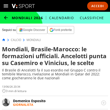
ACCEDI
MONDIALI 2026
CALENDARIO
CLASSIFICHE
Seguici su:
Google Discover
Fonti preferite
CALCIO
MONDIALI
Mondiali, Brasile-Marocco: le
formazioni ufficiali. Ancelotti punta
su Casemiro e Vinicius, le scelte
Il Brasile di Ancelotti fa il suo esordio nel Gruppo C contro il
temibile Marocco, rivelazione ai Mondiali in Qatar del 2022:
come giocheranno le due nazionali
13/06/26 20:34
3 min di lettura
Domenico Esposito
GIORNALISTA
Da vent’anni in campo e sul campo per vivere ogni evento