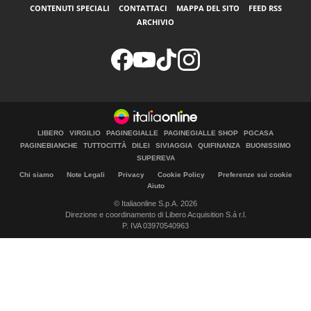
CONTENUTI SPECIALI
CONTATTACI
MAPPA DEL SITO
FEED RSS
ARCHIVIO
LIBERO
VIRGILIO
PAGINEGIALLE
PAGINEGIALLE SHOP
PGCASA
PAGINEBIANCHE
TUTTOCITTÀ
DILEI
SIVIAGGIA
QUIFINANZA
BUONISSIMO
SUPEREVA
Chi siamo
Note Legali
Privacy
Cookie Policy
Preferenze sui cookie
Aiuto
© Italiaonline S.p.A. 2026
Direzione e coordinamento di Libero Acquisition S.á r.l.
P. IVA 03970540963