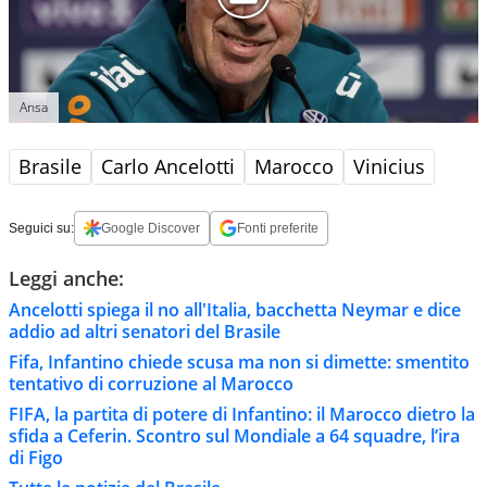
Ansa
Brasile
Carlo Ancelotti
Marocco
Vinicius
Seguici su:
Google Discover
Fonti preferite
Leggi anche:
Ancelotti spiega il no all'Italia, bacchetta Neymar e dice
addio ad altri senatori del Brasile
Fifa, Infantino chiede scusa ma non si dimette: smentito
tentativo di corruzione al Marocco
FIFA, la partita di potere di Infantino: il Marocco dietro la
sfida a Ceferin. Scontro sul Mondiale a 64 squadre, l’ira
di Figo