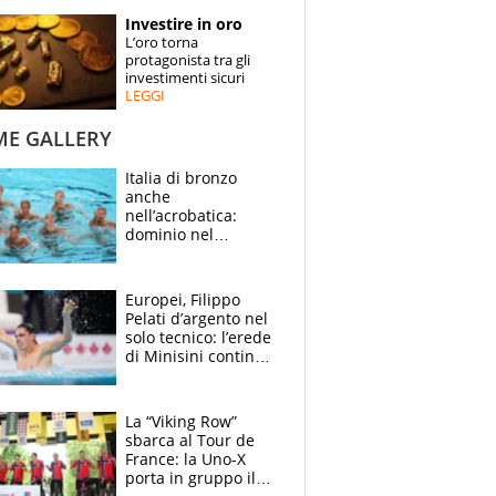
STORIE
Investire in oro
L’oro torna
SPECIALI
protagonista tra gli
investimenti sicuri
LEGGI
ESPERTI
ME GALLERY
CONTATTI
Italia di bronzo
anche
nell’acrobatica:
dominio nel
medagliere, ora
tocca a Ceccon, Curti
e compagni
Europei, Filippo
continuare
Pelati d’argento nel
solo tecnico: l’erede
di Minisini continua
a stupire, Los
Angeles è già nel
mirino
La “Viking Row”
sbarca al Tour de
France: la Uno-X
porta in gruppo il