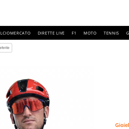
ALCIOMERCATO
DIRETTE LIVE
F1
MOTO
TENNIS
G
eferite
Gioie