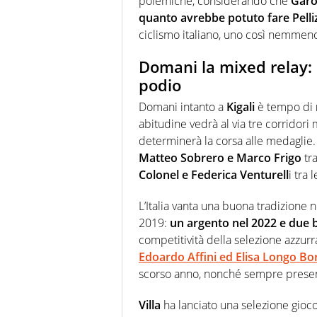
polemiche, considerando che
Garof
quanto avrebbe potuto fare Pelliz
ciclismo italiano, uno così nemmeno 
Domani la mixed relay: 
podio
Domani intanto a
Kigali
è tempo di
abitudine vedrà al via tre corrido
determinerà la corsa alle medaglie. P
Matteo Sobrero e Marco Frigo
tra
Colonel e Federica Venturell
i tra 
L’Italia vanta una buona tradizione n
2019:
un argento nel 2022 e due b
competitività della selezione azzurr
Edoardo Affini ed Elisa Longo Bo
scorso anno, nonché sempre presenti 
Villa
ha lanciato una selezione gioco