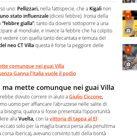
o a tutto campo, è il tuttologo di Virgilio Sport. Provate a
 di volley o di curling: ve ne farà innamorare
rso uno:
Pellizzari,
nella fattispecie, che a
Kigali
non
 uno stato influenzale
(dicesi febbre). Ironia della
“febbre gialla”
, tanto da doversi sottoporre a una
ipare al mondiale, e invece la febbre che ha colpito
he vedere con quella tanto decantata e temuta del
 del neo CT Villa
questa è forse la peggiore delle
ette comunque nei guai Villa
enza Ganna l'Italia vuole il podio
”, ma mette comunque nei guai Villa
vrebbe dovuto correre in aiuto a
Giulio Ciccone
,
mo uomo per affiancare l’abruzzese nelle salite di
la bisogna, qualora si fosse presentata l’opportunità
dere alla
Vuelta,
con la
vittoria di tappa al El
(peccato solo per la maglia bianca persa alla penultima
la corsa iberica), avevano convinto tutti della bontà