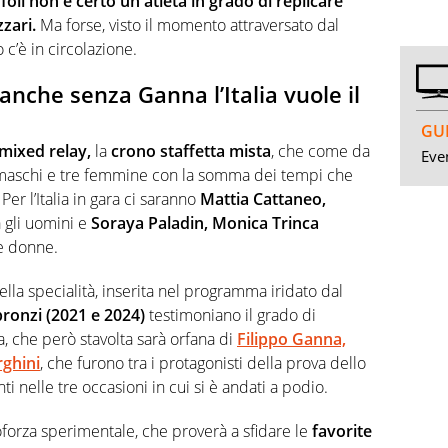
oli non è certo un atleta in grado di replicare
zari.
Ma forse, visto il momento attraversato dal
c’è in circolazione.
anche senza Ganna l’Italia vuole il
GUI
mixed relay,
la
crono staffetta mista
, che come da
Even
ri maschi e tre femmine con la somma dei tempi che
er l’Italia in gara ci saranno
Mattia Cattaneo,
 gli uomini e
Soraya Paladin, Monica Trinca
le donne.
ella specialità, inserita nel programma iridato dal
ronzi (2021 e 2024)
testimoniano il grado di
a, che però stavolta sarà orfana di
Filippo Ganna,
rghini
, che furono tra i protagonisti della prova dello
nelle tre occasioni in cui si è andati a podio.
forza sperimentale, che proverà a sfidare le
favorite