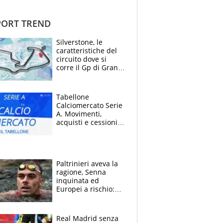
ORT TREND
Silverstone, le
caratteristiche del
circuito dove si
corre il Gp di Gran
Bretagna del
Motomondiale
Tabellone
Calciomercato Serie
A. Movimenti,
acquisti e cessioni:
estate 2026-27
Paltrinieri aveva la
ragione, Senna
inquinata ed
Europei a rischio:
allenamenti fermi,
cosa succede
adesso
Real Madrid senza