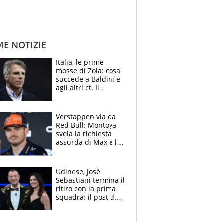
ME NOTIZIE
Italia, le prime
mosse di Zola: cosa
succede a Baldini e
agli altri ct. Il
Borussia tenta un
altro sgarbo agli
azzurri
Verstappen via da
Red Bull: Montoya
svela la richiesta
assurda di Max e lo
avverte: “Sicuro
Mercedes e
McLaren siano
Udinese, Josè
meglio?”
Sebastiani termina il
ritiro con la prima
squadra: il post del
figlio di Amadeus e
Sanremo sullo