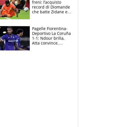
freni: l’acquisto
record di Diomande
che batte Zidane e
Ronaldo. Vinicius
rinnova: le cifre
Pagelle Fiorentina-
Deportivo La Coruña
1-1: Ndour brilla,
Atta convince.
Pongracic rovina
tutto nel finale