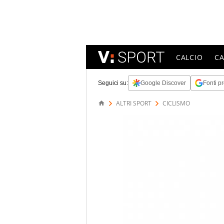
CALCIO
C
Seguici su:
Google Discover
Fonti pr
ALTRI SPORT
CICLISMO