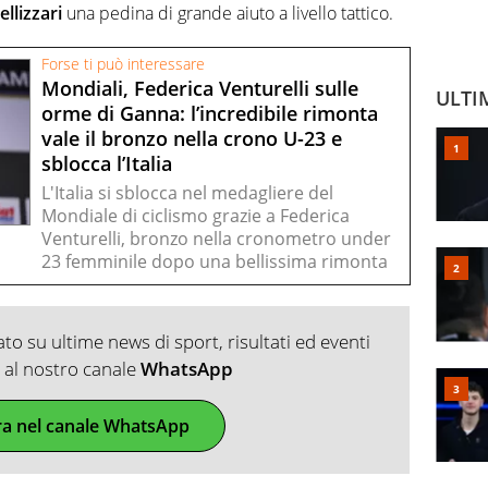
ellizzari
una pedina di grande aiuto a livello tattico.
Forse ti può interessare
Mondiali, Federica Venturelli sulle
ULTI
orme di Ganna: l’incredibile rimonta
vale il bronzo nella crono U-23 e
sblocca l’Italia
L'Italia si sblocca nel medagliere del
Mondiale di ciclismo grazie a Federica
Venturelli, bronzo nella cronometro under
23 femminile dopo una bellissima rimonta
o su ultime news di sport, risultati ed eventi
ti al nostro canale
WhatsApp
ra nel canale WhatsApp