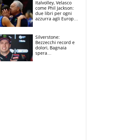
sfondo
Italvolley, Velasco
come Phil Jackson:
due libri per ogni
azzurra agli Europei.
Quello per Sylla è
“geniale”
Silverstone:
Bezzecchi record e
dolori, Bagnaia
spera
nell'antidolorifico,
Marquez si tira fuori
e vota Aprilia