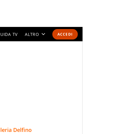
UIDA TV
ALTRO
ACCEDI
CALENDARI E CLASSIFICHE
ALTRI SPORT
MONDIALI 2026
OLIMPIADI
GOSSIP
LIFESTYLE
lleria Delfino