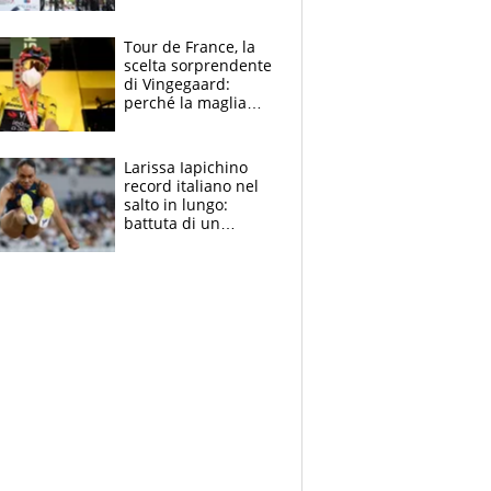
rito della Norvegia
di Haaland e
compagni
Tour de France, la
scelta sorprendente
di Vingegaard:
perché la maglia
gialla indossa la
mascherina, il
rischio da evitare
Larissa Iapichino
record italiano nel
salto in lungo:
battuta di un
centimetro mamma
Fiona May