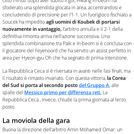
Otto minuti dopo aver subito il gol, Hwang In-beom ha
sfoderato una splendida giocata in area, accentrandosi e
concludendo di precisione per l’1-1. Un fuorigioco fischiato a
Soucek ha impedito
agli uomini di Koubek di portarsi
nuovamente in vantaggio,
l’arbitro annulla e il 2-1 della
definitiva rimonta arriva nell’azione successiva. Una
splendida combinazione tra Paik e In-beom si è conclusa con
il giocatore del Feyenoord che ha servito un assist perfetto in
area per Hyeon-gyu Oh che ha segnato di prima intenzione.
La Repubblica Ceca si è riversata in avanti nelle fasi finali, ma
il risultato è rimasto invariato. Con questa vittoria,
la Corea
del Sud si porta al secondo posto
del Gruppo A
, alle
spalle del
Messico primo per differenza reti.
La
Repubblica Ceca , invece, chiude la prima giornata al terzo
posto.
La moviola della gara
Buona la direzione dell’arbitro Amin Mohamed Omar: un