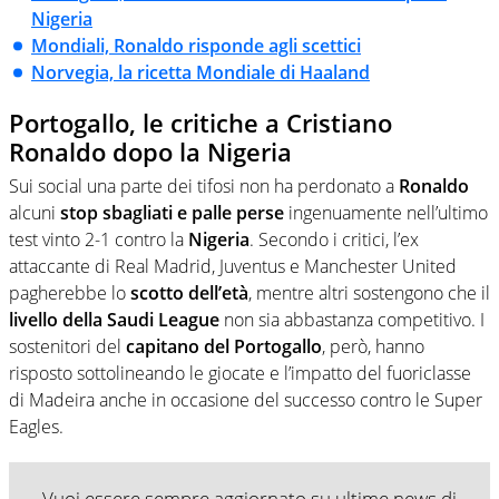
Nigeria
Mondiali, Ronaldo risponde agli scettici
Norvegia, la ricetta Mondiale di Haaland
Portogallo, le critiche a Cristiano
Ronaldo dopo la Nigeria
Sui social una parte dei tifosi non ha perdonato a
Ronaldo
alcuni
stop sbagliati e palle perse
ingenuamente nell’ultimo
test vinto 2-1 contro la
Nigeria
. Secondo i critici, l’ex
attaccante di Real Madrid, Juventus e Manchester United
pagherebbe lo
scotto dell’età
, mentre altri sostengono che il
livello della Saudi League
non sia abbastanza competitivo. I
sostenitori del
capitano del Portogallo
, però, hanno
risposto sottolineando le giocate e l’impatto del fuoriclasse
di Madeira anche in occasione del successo contro le Super
Eagles.
Vuoi essere sempre aggiornato su ultime news di