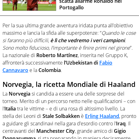
scatta allarme Ronaldo nel
Portogallo
Per la sua ultima grande avventura iridata punta all’obiettivo
massimo e lancia la sfida alle superpotenze: “
Quando le cose
si faranno più difficili,
è lì che vedremo i veri campioni
.
Sono molto fiducioso, l’importante è finire primi nel girone
”.
La nazionale di
Roberto Martínez
, inserita nel Gruppo K,
affronterà successivamente
l’Uzbekistan di
Fabio
Cannavaro
e la
Colombia
.
Norvegia, la ricetta Mondiale di Haaland
La
Norvegia
si candida a essere una delle sorprese del
torneo. Merito di un percorso netto nelle qualificazioni – con
l’
Italia
tra le vittime – e di una rosa di altissimo livello. La
stella dei Leoni di
Stale Solbakken
è
Erling Haaland
, pronto
a guidare gli scandinavi nella gara d’esordio contro l’
Iraq
. Il
centravanti del
Manchester City
, grande amico di
Gigio
Donnarumma
, si sta preparando in maniera decisamente