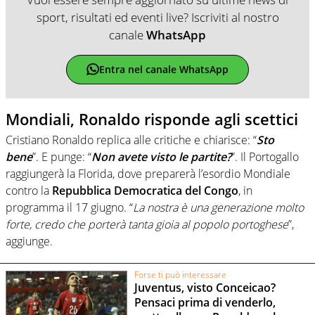
sport, risultati ed eventi live? Iscriviti al nostro
canale
WhatsApp
Entra nel canale WhatsApp
Mondiali, Ronaldo risponde agli scettici
Cristiano Ronaldo replica alle critiche e chiarisce: “
Sto
bene
”. E punge: “
Non avete visto le partite?
”. Il Portogallo
raggiungerà la Florida, dove preparerà l’esordio Mondiale
contro la
Repubblica Democratica del Congo
, in
programma il 17 giugno. “
La nostra è una generazione molto
forte, credo che porterà tanta gioia al popolo portoghese
”,
aggiunge.
Forse ti può interessare
Juventus, visto Conceicao?
Pensaci prima di venderlo,