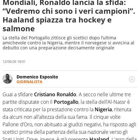
Mondiali, Ronaldo lancia la sfida:
“Vedremo chi sono i veri campioni”.
Haaland spiazza tra hockey e
salmone
La stella del Portogallo zittisce gli scettici dopo l’ultima
amichevole contro la Nigeria, mentre il norvegese si avvicina al
debutto con una preparazione decisamente originale
12/06/26 18:01
Domenico Esposito
GIORNALISTA
Da vent’anni in campo e sul campo per vivere ogni evento
in tutte le sue sfaccettature. Passione smisurata per il
Guai a sfidare
Cristiano Ronaldo
. A secco nelle ultime tre
calcio e per la sfera di cuoio. Il pallone è una cosa
partite disputate con il
Portogallo
, la stella dell’Al-Nassr è
serissima, guai a dirgli di no
stata criticata per la prestazione contro la
Nigeria
, ritenuta
da alcuni non all’altezza della sua fama. Il cinque volte
Pallone d’Oro, non abituato ai giudizi negativi, ha risposto agli
scettici prima della partenza della sua nazionale verso gli
Stati Uniti. Dove, invece, è già presente
Haaland
. L’asso della