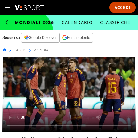
ACCEDI
MONDIALI 2026
CALENDARIO
CLASSIFICHE
Seguici su:
Google Discover
Fonti preferite
CALCIO
MONDIALI