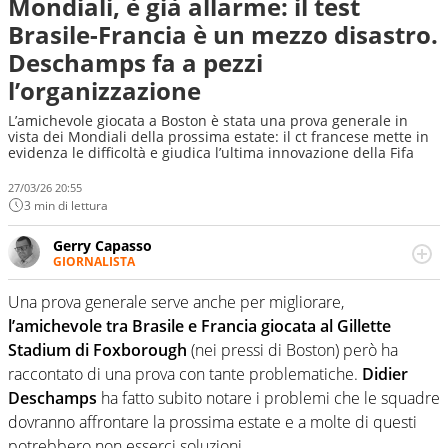
Mondiali, è già allarme: il test
Brasile-Francia è un mezzo disastro.
Deschamps fa a pezzi
l’organizzazione
L’amichevole giocata a Boston è stata una prova generale in
vista dei Mondiali della prossima estate: il ct francese mette in
evidenza le difficoltà e giudica l’ultima innovazione della Fifa
27/03/26 20:55
3 min di lettura
Gerry Capasso
GIORNALISTA
Per lui gli sport americani non hanno segreti: basket,
football, baseball e la capacità innata di trovare la notizia
Una prova generale serve anche per migliorare,
dove altri non vedono granché
l’amichevole tra Brasile e Francia giocata al Gillette
Stadium di Foxborough
(nei pressi di Boston) però ha
raccontato di una prova con tante problematiche.
Didier
Deschamps
ha fatto subito notare i problemi che le squadre
dovranno affrontare la prossima estate e a molte di questi
potrebbero non esserci soluzioni.