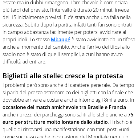
estate ma in dubbi rimangono. L’amichevole è cominciata
più tardi del previsto, l’intervallo è durato 20 minuti invece
dei 15 inizialmente previsti. E c’è stata anche una falla nella
sicurezza. Subito dopo la partita infatti tanti fan sono entrati
in campo abbastanza facilmente per potersi avvicinare ai
propri idoli. Lo stesso
Mbappé
è stato avvicinato da un tifoso
anche al momento del cambio. Anche l’arrivo dei tifosi allo
stadio non è stato di quelli semplici, alcuni hanno avuto
difficoltà ad entrare.
Biglietti alle stelle: cresce la protesta
I problemi però sono anche di carattere generale. Da tempo
si parla del prezzo astronomico dei biglietti con la finale che
dovrebbe arrivare a costare anche intorno agli 8mila euro. In
occasione del match amichevole tra Brasile e Francia
anche i prezzi dei parcheggi sono saliti alle stelle anche a
75
euro per strutture molto lontane dallo stadio
. Il rischio è
quello di ritrovarsi una manifestazione con tanti posti vuoti
come successo anche in occasione del Mondiale per club