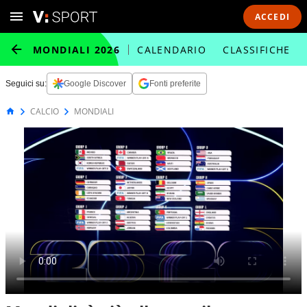
ACCEDI
MONDIALI 2026
CALENDARIO
CLASSIFICHE
Seguici su:
Google Discover
Fonti preferite
CALCIO
MONDIALI