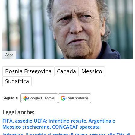
Ansa
Bosnia Erzegovina
Canada
Messico
Sudafrica
Seguici su:
Google Discover
Fonti preferite
Leggi anche:
FIFA, assedio UEFA: Infantino resiste. Argentina e
Messico si schierano, CONCACAF spaccata