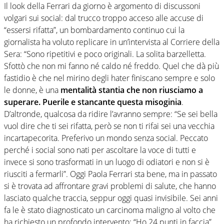
Il look della Ferrari da giorno è argomento di discussoni
volgari sui social: dal trucco troppo acceso alle accuse di
“essersi rifatta”, un bombardamento continuo cui la
giornalista ha voluto replicare in un’intervista al Corriere della
Sera: “Sono ripetitivi e poco originali. La solita barzelletta.
Sfottò che non mi fanno né caldo né freddo. Quel che dà più
fastidio è che nel mirino degli hater finiscano sempre e solo
le donne, è una
mentalità stantia che non riusciamo a
superare. Puerile e stancante questa misoginia
.
D’altronde, qualcosa da ridire l’avranno sempre: “Se sei bella
vuol dire che ti sei rifatta, però se non ti rifai sei una vecchia
incartapecorita. Preferivo un mondo senza social. Peccato
perché i social sono nati per ascoltare la voce di tutti e
invece si sono trasformati in un luogo di odiatori e non si è
riusciti a fermarli”. Oggi Paola Ferrari sta bene, ma in passato
si è trovata ad affrontare gravi problemi di salute, che hanno
lasciato qualche traccia, seppur oggi quasi invisibile. Sei anni
fa le è stato diagnosticato un carcinoma maligno al volto che
ha richiesto un profondo intervento: “Ho 24 punti in faccia”.