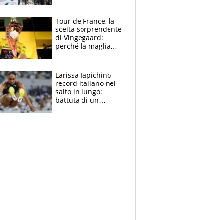
rito della Norvegia
di Haaland e
compagni
Tour de France, la
scelta sorprendente
di Vingegaard:
perché la maglia
gialla indossa la
mascherina, il
rischio da evitare
Larissa Iapichino
record italiano nel
salto in lungo:
battuta di un
centimetro mamma
Fiona May