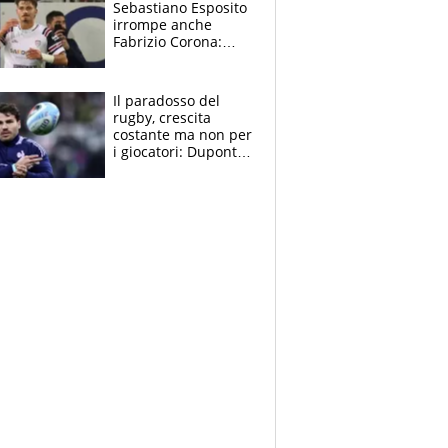
Sebastiano Esposito
irrompe anche
Fabrizio Corona:
“Ecco cosa è
successo, ho le
prove”
Il paradosso del
rugby, crescita
costante ma non per
i giocatori: Dupont
(il più pagato al
mondo) guadagna
solo 1,4 milioni
all'anno