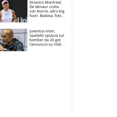
Disastro Montreal,
De Minaur crolla
con Norrie, altro big
fuori. Badosa, foto
dall'ospedale e fan
preoccupati
Juventus-Inter,
Spalletti spiazza sul
bomber da 20 gol:
l’annuncio su Yildiz
e la risposta su
Bastoni