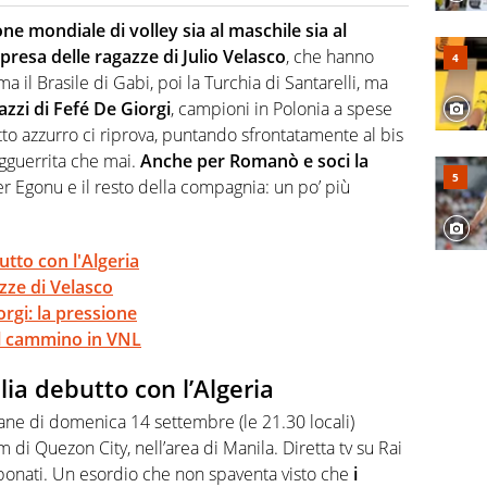
 il glossario del calcio in una nicchia di esperti, lui ne
a svista arbitrale né gli umori social del mondo delle
one mondiale di volley sia al maschile sia al
presa delle ragazze di Julio Velasco
, che hanno
a il Brasile di Gabi, poi la Turchia di Santarelli, ma
azzi di Fefé De Giorgi
, campioni in Polonia a spese
etto azzurro ci riprova, puntando sfrontatamente al bis
gguerrita che mai.
Anche per Romanò e soci la
r Egonu e il resto della compagnia: un po’ più
butto con l'Algeria
azze di Velasco
rgi: la pressione
dal cammino in VNL
alia debutto con l’Algeria
liane di domenica 14 settembre (le 21.30 locali)
 di Quezon City, nell’area di Manila. Diretta tv su Rai
bonati. Un esordio che non spaventa visto che
i