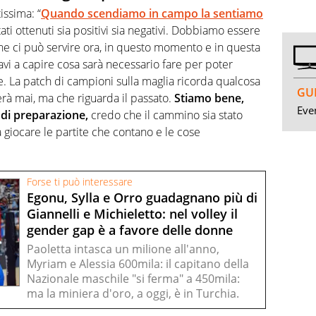
issima: “
Quando scendiamo in campo la sentiamo
ltati ottenuti sia positivi sia negativi. Dobbiamo essere
che ci può servire ora, in questo momento e in questa
i a capire cosa sarà necessario fare per poter
ine. La patch di campioni sulla maglia ricorda qualcosa
GUI
erà mai, ma che riguarda il passato.
Stiamo bene,
Even
di preparazione,
credo che il cammino sia stato
 giocare le partite che contano e le cose
Forse ti può interessare
Egonu, Sylla e Orro guadagnano più di
Giannelli e Michieletto: nel volley il
gender gap è a favore delle donne
Paoletta intasca un milione all'anno,
Myriam e Alessia 600mila: il capitano della
Nazionale maschile "si ferma" a 450mila:
ma la miniera d'oro, a oggi, è in Turchia.