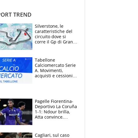
ORT TREND
Silverstone, le
caratteristiche del
circuito dove si
corre il Gp di Gran
Bretagna del
Motomondiale
Tabellone
Calciomercato Serie
A. Movimenti,
acquisti e cessioni:
estate 2026-27
Pagelle Fiorentina-
Deportivo La Coruña
1-1: Ndour brilla,
Atta convince.
Pongracic rovina
tutto nel finale
Cagliari, sul caso