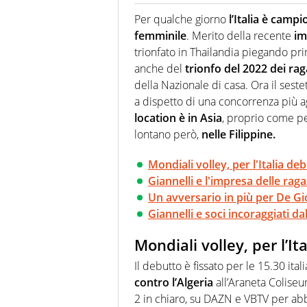
Se mai ci fosse modo di traslare
farebbe parte. Non si perde un
Per qualche giorno
l’Italia è campi
curve
femminile
. Merito della recente
im
trionfato in Thailandia piegando prim
anche del
trionfo del 2022 dei rag
della Nazionale di casa. Ora il sest
a dispetto di una concorrenza più a
location è in Asia
, proprio come pe
lontano però,
nelle Filippine.
Mondiali volley, per l'Italia de
Giannelli e l'impresa delle rag
Un avversario in più per De Gio
Giannelli e soci incoraggiati 
Mondiali volley, per l’It
Il debutto è fissato per le 15.30 ita
contro l’Algeria
all’Araneta Coliseum
2 in chiaro, su DAZN e VBTV per ab