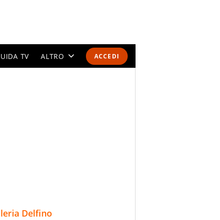
UIDA TV
ALTRO
ACCEDI
CALENDARI E CLASSIFICHE
ALTRI SPORT
MONDIALI 2026
OLIMPIADI
GOSSIP
LIFESTYLE
lleria Delfino