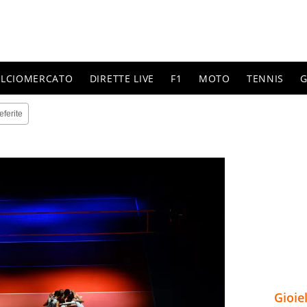
ALCIOMERCATO
DIRETTE LIVE
F1
MOTO
TENNIS
G
eferite
Gioie