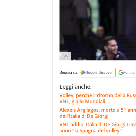
IPA
Seguici su:
Google Discover
Fonti pr
Leggi anche:
Volley, perché il ritorno della Rus
VNL, giallo Mondiali
Alexeis Argilagos, morto a 51 ann
dell'Italia di De Giorgi
VNL addio, Italia di De Giorgi tra
sono "la Spagna del volley"