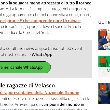
sono la squadra meno attrezzata di tutto il torneo
,
uadre. La formula è semplice: otto gironi da quattro,
i raggruppamento che poi danno vita a ottavi, quarti,
ta nel girone F che comprende pure Ucraina e
ULTI
ncrocio sarà col gruppo C, dove ci sono la Francia-
 Finlandia e la Corea del Sud.
o su ultime news di sport, risultati ed eventi
ti al nostro canale
WhatsApp
ra nel canale WhatsApp
lle ragazze di Velasco
iù rappresentativo della Nazionale, Simone
enti di essere qui e avere la possibilità di giocarci le
stazione. Arrivare qui da
campioni del mondo in