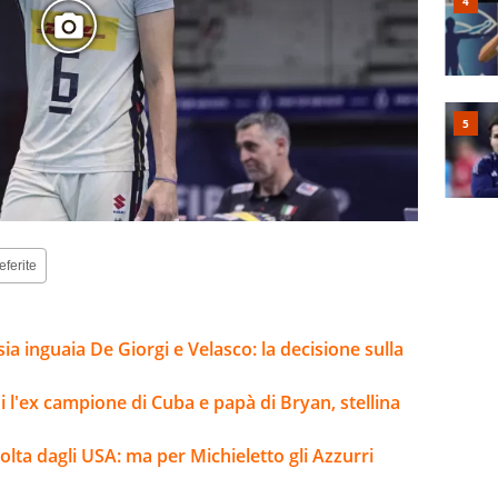
eferite
sia inguaia De Giorgi e Velasco: la decisione sulla
i l'ex campione di Cuba e papà di Bryan, stellina
volta dagli USA: ma per Michieletto gli Azzurri