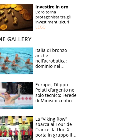
STORIE
Investire in oro
L’oro torna
SPECIALI
protagonista tra gli
investimenti sicuri
LEGGI
ESPERTI
ME GALLERY
CONTATTI
Italia di bronzo
anche
nell’acrobatica:
dominio nel
medagliere, ora
tocca a Ceccon, Curti
e compagni
Europei, Filippo
continuare
Pelati d’argento nel
solo tecnico: l’erede
di Minisini continua
a stupire, Los
Angeles è già nel
mirino
La “Viking Row”
sbarca al Tour de
France: la Uno-X
porta in gruppo il