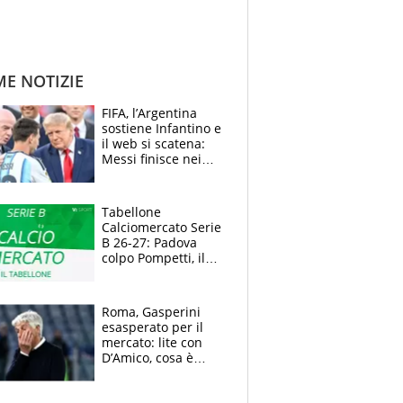
ME NOTIZIE
FIFA, l’Argentina
sostiene Infantino e
il web si scatena:
Messi finisce nei
meme, la Seleccion
travolta dalle
polemiche
Tabellone
Calciomercato Serie
B 26-27: Padova
colpo Pompetti, il
Sudtirol annuncia
Bjarkason
Roma, Gasperini
esasperato per il
mercato: lite con
D’Amico, cosa è
successo dopo il flop
per Nusa