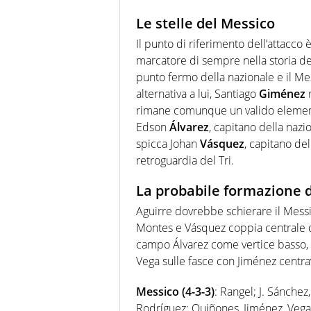
Le stelle del Messico
Il punto di riferimento dell’attacco 
marcatore di sempre nella storia d
punto fermo della nazionale e il Mes
alternativa a lui, Santiago
Giménez
r
rimane comunque un valido elemento
Edson
Álvarez
, capitano della nazi
spicca Johan
Vásquez
, capitano del
retroguardia del Tri.
La probabile formazione 
Aguirre dovrebbe schierare il Messico
Montes e Vásquez coppia centrale di
campo Álvarez come vertice basso, c
Vega sulle fasce con Jiménez centra
Messico (4-3-3)
: Rangel; J. Sánchez
Rodríguez; Quiñones, Jiménez, Vega.