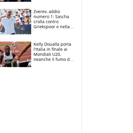
Marocco
Zverev, addio
numero 1: Sascha
crolla contro
Griekspoor e nella
sfida a due con
Sinner si conferma
terzo. Quanti malori
Kelly Doualla porta
a Montreal
l'Italia in finale ai
Mondiali U20,
neanche il fumo di
un incendio la frena
sui 100 metri