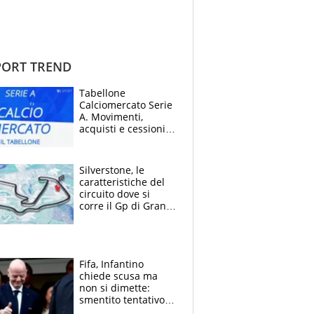
ORT TREND
Tabellone
Calciomercato Serie
A. Movimenti,
acquisti e cessioni:
estate 2026-27
Silverstone, le
caratteristiche del
circuito dove si
corre il Gp di Gran
Bretagna del
Motomondiale
Fifa, Infantino
chiede scusa ma
non si dimette:
smentito tentativo di
corruzione al