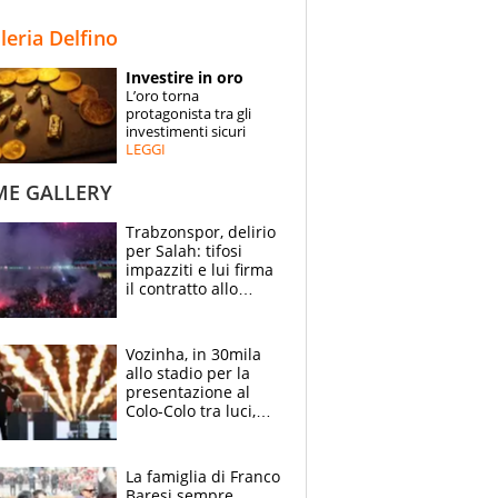
STORIE
lleria Delfino
SPECIALI
Investire in oro
L’oro torna
ESPERTI
protagonista tra gli
investimenti sicuri
LEGGI
CONTATTI
ME GALLERY
Trabzonspor, delirio
per Salah: tifosi
impazziti e lui firma
il contratto allo
stadio
Vozinha, in 30mila
allo stadio per la
presentazione al
Colo-Colo tra luci,
spettacolo, elicotteri
e paracadutisti
La famiglia di Franco
Baresi sempre