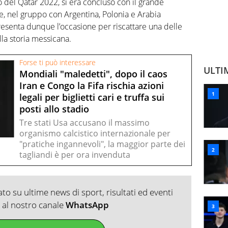
 del Qatar 2022, si era concluso con il grande
ne, nel gruppo con Argentina, Polonia e Arabia
resenta dunque l’occasione per riscattare una delle
la storia messicana.
Forse ti può interessare
ULTI
Mondiali "maledetti", dopo il caos
Iran e Congo la Fifa rischia azioni
legali per biglietti cari e truffa sui
posti allo stadio
Tre stati Usa accusano il massimo
organismo calcistico internazionale per
"pratiche ingannevoli", la maggior parte dei
tagliandi è per ora invenduta
o su ultime news di sport, risultati ed eventi
ti al nostro canale
WhatsApp