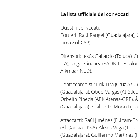
La lista ufficiale dei convocati
Questi i convocati:
Portieri: Raúl Rangel (Guadalajara)
Limassol-CYP).
Difensori: Jesús Gallardo (Toluca),
ITA), Jorge Sánchez (PAOK Thessalon
Alkmaar-NED).
Centrocampisti: Erik Lira (Cruz Az
(Guadalajara), Obed Vargas (Atléti
Orbelín Pineda (AEK Atenas-GRE), Ál
(Guadalajara) e Gilberto Mora (Tijua
Attaccanti: Raúl Jiménez (Fulham-EN
(Al-Qadsiah-KSA), Alexis Vega (Tolu
(Guadalajara), Guillermo Martínez