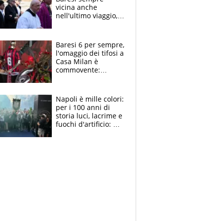
vicina anche
nell'ultimo viaggio,
la moglie Maura, i
figli e i suoi cari
circondati
Baresi 6 per sempre,
dall'affetto dei tifosi
l'omaggio dei tifosi a
Casa Milan è
commovente:
maglie, bandiere,
sciarpe, lacrime e
bigliettini
Napoli è mille colori:
per i 100 anni di
storia luci, lacrime e
fuochi d'artificio: De
Laurentiis salta al
coro anti-Juve