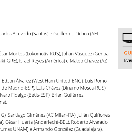
, Carlos Acevedo (Santos) e Guillermo Ochoa (AEL
GUI
 César Montes (Lokomotiv-RUS), Johan Vásquez (Genoa-
Even
iki-GRE), Israel Reyes (América) e Mateo Chávez (AZ
ul), Édson Álvarez (West Ham United-ENG), Luis Romo
co de Madrid-ESP), Luis Chávez (Dinamo Mosca-RUS),
varo Fidalgo (Betis-ESP), Brian Gutiérrez
na).
G), Santiago Giménez (AC Milan-ITA), Julián Quiñones
ca), César Huerta (Anderlecht-BEL), Roberto Alvarado
 (Pumas UNAM) e Armando González (Guadalajara).