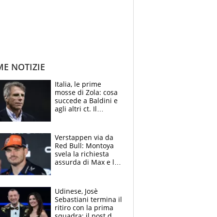
ME NOTIZIE
Italia, le prime
mosse di Zola: cosa
succede a Baldini e
agli altri ct. Il
Borussia tenta un
altro sgarbo agli
azzurri
Verstappen via da
Red Bull: Montoya
svela la richiesta
assurda di Max e lo
avverte: “Sicuro
Mercedes e
McLaren siano
Udinese, Josè
meglio?”
Sebastiani termina il
ritiro con la prima
squadra: il post del