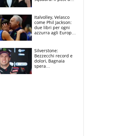
figlio di Amadeus e
Sanremo sullo
sfondo
Italvolley, Velasco
come Phil Jackson:
due libri per ogni
azzurra agli Europei.
Quello per Sylla è
“geniale”
Silverstone:
Bezzecchi record e
dolori, Bagnaia
spera
nell'antidolorifico,
Marquez si tira fuori
e vota Aprilia