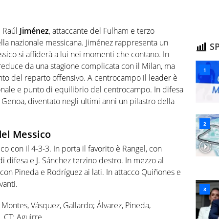
è Raúl
Jiménez
, attaccante del Fulham e terzo
ella nazionale messicana. Jiménez rappresenta un
SP
sico si affiderà a lui nei momenti che contano. In
educe da una stagione complicata con il Milan, ma
 del reparto offensivo. A centrocampo il leader è
onale e punto di equilibrio del centrocampo. In difesa
 Genoa, diventato negli ultimi anni un pilastro della
del Messico
 con il 4-3-3. In porta il favorito è Rangel, con
 difesa e J. Sánchez terzino destro. In mezzo al
on Pineda e Rodríguez ai lati. In attacco Quiñones e
vanti.
, Montes, Vásquez, Gallardo; Álvarez, Pineda,
 CT: Aguirre.