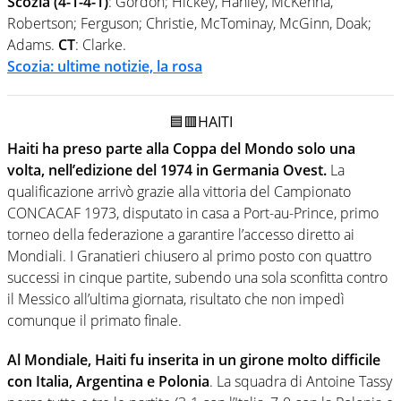
Scozia (4-1-4-1)
:
Gordon; Hickey, Hanley, McKenna,
Robertson; Ferguson; Christie, McTominay, McGinn, Doak;
Adams.
CT
: Clarke.
Scozia: ultime notizie, la rosa
🟦🟥HAITI
Haiti ha preso parte alla Coppa del Mondo solo una
volta, nell’edizione del 1974 in Germania Ovest.
La
qualificazione arrivò grazie alla vittoria del Campionato
CONCACAF 1973, disputato in casa a Port-au-Prince, primo
torneo della federazione a garantire l’accesso diretto ai
Mondiali. I Granatieri chiusero al primo posto con quattro
successi in cinque partite, subendo una sola sconfitta contro
il Messico all’ultima giornata, risultato che non impedì
comunque il primato finale.
Al Mondiale, Haiti fu inserita in un girone molto difficile
con Italia, Argentina e Polonia
. La squadra di Antoine Tassy