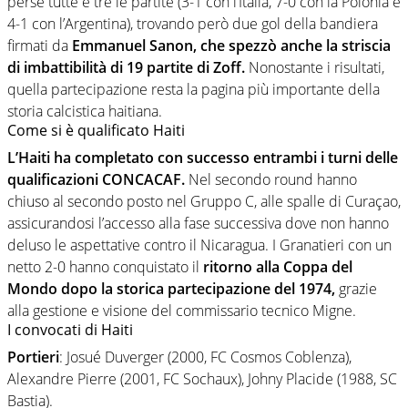
perse tutte e tre le partite (3-1 con l’Italia, 7-0 con la Polonia e
4-1 con l’Argentina), trovando però due gol della bandiera
firmati da
Emmanuel
Sanon, che spezzò anche la striscia
di imbattibilità di 19 partite di Zoff.
Nonostante i risultati,
quella partecipazione resta la pagina più importante della
storia calcistica haitiana.
Come si è qualificato Haiti
L’Haiti ha completato con successo entrambi i turni delle
qualificazioni CONCACAF.
Nel secondo round hanno
chiuso al secondo posto nel Gruppo C, alle spalle di Curaçao,
assicurandosi l’accesso alla fase successiva dove non hanno
deluso le aspettative contro il Nicaragua. I Granatieri con un
netto 2-0 hanno conquistato il
ritorno alla Coppa del
Mondo dopo la storica partecipazione del 1974,
grazie
alla gestione e visione del commissario tecnico Migne.
I convocati di Haiti
Portieri
: Josué Duverger (2000, FC Cosmos Coblenza),
Alexandre Pierre (2001, FC Sochaux), Johny Placide (1988, SC
Bastia).