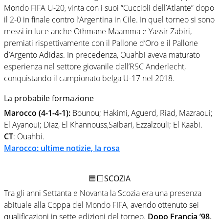
Mondo FIFA U-20, vinta con i suoi “Cuccioli dell’Atlante” dopo
il 2-0 in finale contro l’Argentina in Cile. In quel torneo si sono
messi in luce anche Othmane Maamma e Yassir Zabiri,
premiati rispettivamente con il Pallone d’Oro e il Pallone
d’Argento Adidas. In precedenza, Ouahbi aveva maturato
esperienza nel settore giovanile dell’RSC Anderlecht,
conquistando il campionato belga U-17 nel 2018.
La probabile formazione
Marocco (4-1-4-1):
Bounou; Hakimi, Aguerd, Riad, Mazraoui;
El Ayanoui; Diaz, El Khannouss,Saibari, Ezzalzouli; El Kaabi.
CT
: Ouahbi.
Marocco: ultime notizie, la rosa
🟦⬜SCOZIA
Tra gli anni Settanta e Novanta la Scozia era una presenza
abituale alla Coppa del Mondo FIFA, avendo ottenuto sei
qualificazioni in sette edizioni del torneo.
Dopo Francia ’98,