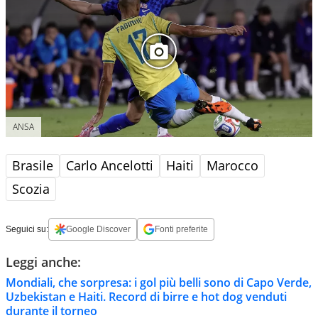
ANSA
Brasile
Carlo Ancelotti
Haiti
Marocco
Scozia
Seguici su:
Google Discover
Fonti preferite
Leggi anche:
Mondiali, che sorpresa: i gol più belli sono di Capo Verde,
Uzbekistan e Haiti. Record di birre e hot dog venduti
durante il torneo