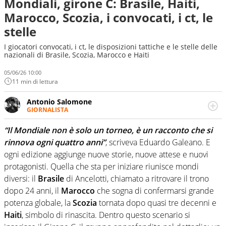
Mondiali, girone C: Brasile, Haiti,
Marocco, Scozia, i convocati, i ct, le
stelle
I giocatori convocati, i ct, le disposizioni tattiche e le stelle delle
nazionali di Brasile, Scozia, Marocco e Haiti
05/06/26 10:00
11 min di lettura
Antonio Salomone
GIORNALISTA
Giornalista pubblicista. Lo affascinano, da sempre, le
categorie minori e i talenti in erba. Ha fiuto per la notizia
“Il Mondiale non è solo un torneo, è un racconto che si
e per gli emergenti. Calcio, basket, motori: ci pensa lui
rinnova ogni quattro anni”
, scriveva Eduardo Galeano. E
ogni edizione aggiunge nuove storie, nuove attese e nuovi
protagonisti.
Quella che sta per iniziare riunisce mondi
diversi: il
Brasile
di Ancelotti, chiamato a ritrovare il trono
dopo 24 anni, il
Marocco
che sogna di confermarsi grande
potenza globale, la
Scozia
tornata dopo quasi tre decenni e
Haiti
, simbolo di rinascita.
Dentro questo scenario si