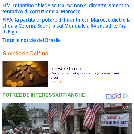
Fifa, Infantino chiede scusa ma non si dimette: smentito
tentativo di corruzione al Marocco
FIFA, la partita di potere di Infantino: il Marocco dietro la
sfida a Ceferin. Scontro sul Mondiale a 64 squadre, l’ira
di Figo
Tutte le notizie del Brasile
Gioielleria Delfino
Investire in oro
L’oro torna protagonista tra gli investimenti
sicuri
LEGGI