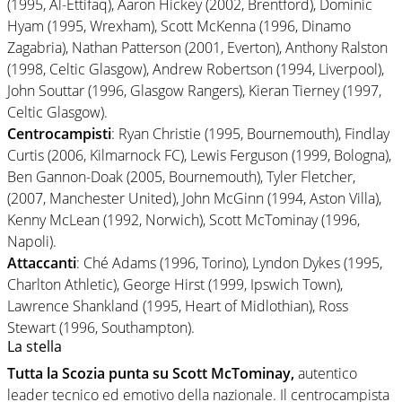
(1995, Al-Ettifaq), Aaron Hickey (2002, Brentford), Dominic
Hyam (1995, Wrexham), Scott McKenna (1996, Dinamo
Zagabria), Nathan Patterson (2001, Everton), Anthony Ralston
(1998, Celtic Glasgow), Andrew Robertson (1994, Liverpool),
John Souttar (1996, Glasgow Rangers), Kieran Tierney (1997,
Celtic Glasgow).
Centrocampisti
: Ryan Christie (1995, Bournemouth), Findlay
Curtis (2006, Kilmarnock FC), Lewis Ferguson (1999, Bologna),
Ben Gannon-Doak (2005, Bournemouth), Tyler Fletcher,
(2007, Manchester United), John McGinn (1994, Aston Villa),
Kenny McLean (1992, Norwich), Scott McTominay (1996,
Napoli).
Attaccanti
: Ché Adams (1996, Torino), Lyndon Dykes (1995,
Charlton Athletic), George Hirst (1999, Ipswich Town),
Lawrence Shankland (1995, Heart of Midlothian), Ross
Stewart (1996, Southampton).
La stella
Tutta la Scozia punta su
Scott McTominay
,
autentico
leader tecnico ed emotivo della nazionale. Il centrocampista