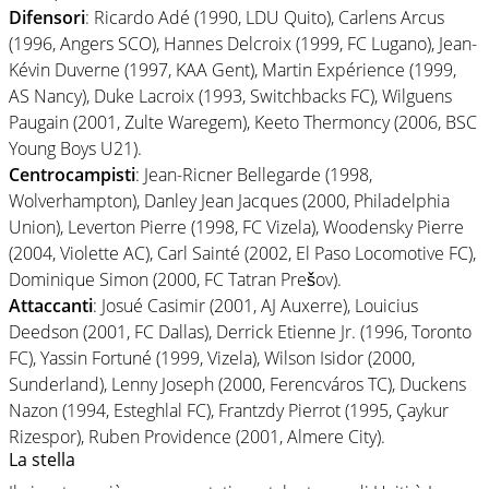
Difensori
: Ricardo Adé (1990, LDU Quito), Carlens Arcus
(1996, Angers SCO), Hannes Delcroix (1999, FC Lugano), Jean-
Kévin Duverne (1997, KAA Gent), Martin Expérience (1999,
AS Nancy), Duke Lacroix (1993, Switchbacks FC), Wilguens
Paugain (2001, Zulte Waregem), Keeto Thermoncy (2006, BSC
Young Boys U21).
Centrocampisti
: Jean-Ricner Bellegarde (1998,
Wolverhampton), Danley Jean Jacques (2000, Philadelphia
Union), Leverton Pierre (1998, FC Vizela), Woodensky Pierre
(2004, Violette AC), Carl Sainté (2002, El Paso Locomotive FC),
Dominique Simon (2000, FC Tatran Prešov).
Attaccanti
: Josué Casimir (2001, AJ Auxerre), Louicius
Deedson (2001, FC Dallas), Derrick Etienne Jr. (1996, Toronto
FC), Yassin Fortuné (1999, Vizela), Wilson Isidor (2000,
Sunderland), Lenny Joseph (2000, Ferencváros TC), Duckens
Nazon (1994, Esteghlal FC), Frantzdy Pierrot (1995, Çaykur
Rizespor), Ruben Providence (2001, Almere City).
La stella