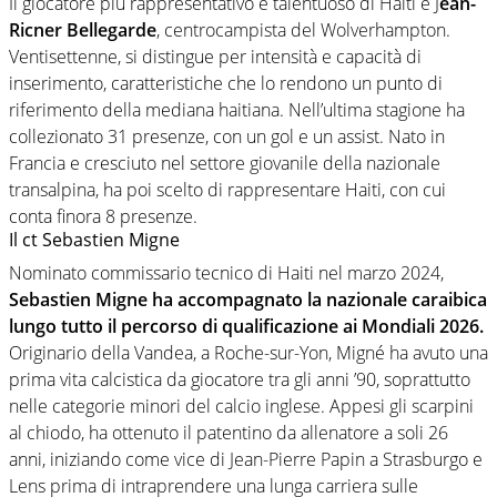
Il giocatore più rappresentativo e talentuoso di Haiti è
J
ean-
Ricner Bellegarde
, centrocampista del Wolverhampton.
Ventisettenne, si distingue per intensità e capacità di
inserimento, caratteristiche che lo rendono un punto di
riferimento della mediana haitiana. Nell’ultima stagione ha
collezionato 31 presenze, con un gol e un assist. Nato in
Francia e cresciuto nel settore giovanile della nazionale
transalpina, ha poi scelto di rappresentare Haiti, con cui
conta finora 8 presenze.
Il ct Sebastien Migne
Nominato commissario tecnico di Haiti nel marzo 2024,
Sebastien Migne
ha accompagnato la nazionale caraibica
lungo tutto il percorso di qualificazione ai Mondiali 2026.
Originario della Vandea, a Roche-sur-Yon, Migné ha avuto una
prima vita calcistica da giocatore tra gli anni ’90, soprattutto
nelle categorie minori del calcio inglese. Appesi gli scarpini
al chiodo, ha ottenuto il patentino da allenatore a soli 26
anni, iniziando come vice di Jean-Pierre Papin a Strasburgo e
Lens prima di intraprendere una lunga carriera sulle