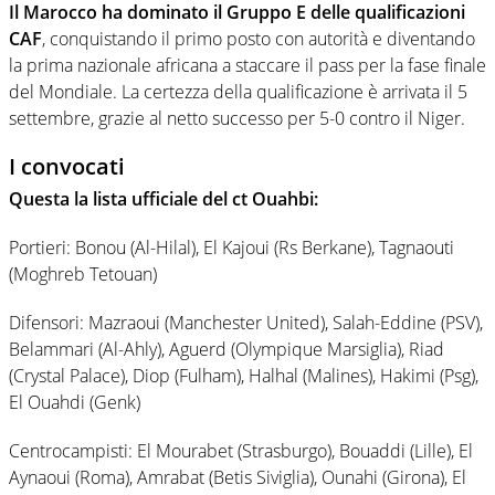
Il Marocco ha dominato il Gruppo E delle qualificazioni
CAF
, conquistando il primo posto con autorità e diventando
la prima nazionale africana a staccare il pass per la fase finale
del Mondiale. La certezza della qualificazione è arrivata il 5
settembre, grazie al netto successo per 5-0 contro il Niger.
I convocati
Questa la lista ufficiale del ct Ouahbi:
Portieri: Bonou (Al-Hilal), El Kajoui (Rs Berkane), Tagnaouti
(Moghreb Tetouan)
Difensori: Mazraoui (Manchester United), Salah-Eddine (PSV),
Belammari (Al-Ahly), Aguerd (Olympique Marsiglia), Riad
(Crystal Palace), Diop (Fulham), Halhal (Malines), Hakimi (Psg),
El Ouahdi (Genk)
Centrocampisti: El Mourabet (Strasburgo), Bouaddi (Lille), El
Aynaoui (Roma), Amrabat (Betis Siviglia), Ounahi (Girona), El