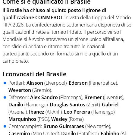
Come si è qualificato il Brasile
Il Brasile ha chiuso al quinto posto il girone di
qualificazione CONMEBOL
in vista della Coppa del Mondo
FIFA 2026. La confederazione sudamericana disponeva di sei
qualificazioni dirette al torneo iridato. Il percorso verso il
Mondiale si è svolto attraverso un girone unico all’italiana,
con sfide di andata e ritorno tra tutte le nazionali
partecipanti, secondo un formato simile a quello di un
campionato.
I convocati del Brasile
Portieri:
Alisson
(Liverpool),
Ederson
(Fenerbahce),
Weverton
(Gremio).
Difensori:
Alex
Sandro
(Flamengo),
Bremer
(Juventus),
Danilo
(Flamengo),
Douglas
Santos
(Zenit),
Gabriel
(Arsenal),
Ibanez
(Al-Ahli),
Leo
Pereira
(Flamengo),
Marquinhos
(PSG),
Wesley
(Roma).
Centrocampisti:
Bruno
Guimaraes
(Newcastle),
Casemiro
(Man United),
Danilo
(Botafogo),
Fabinho
(Al-