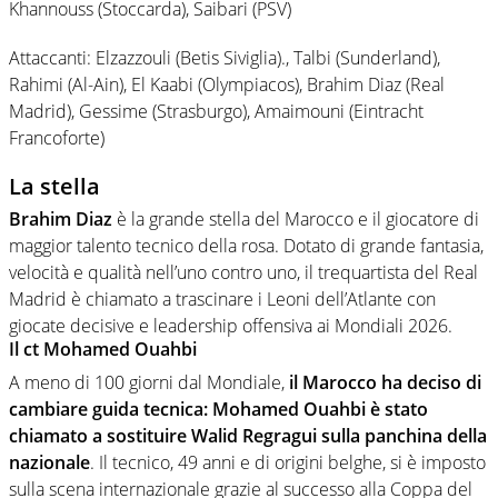
Khannouss (Stoccarda), Saibari (PSV)
Attaccanti: Elzazzouli (Betis Siviglia)., Talbi (Sunderland),
Rahimi (Al-Ain), El Kaabi (Olympiacos), Brahim Diaz (Real
Madrid), Gessime (Strasburgo), Amaimouni (Eintracht
Francoforte)
La stella
Brahim Diaz
è la grande stella del Marocco e il giocatore di
maggior talento tecnico della rosa. Dotato di grande fantasia,
velocità e qualità nell’uno contro uno, il trequartista del Real
Madrid è chiamato a trascinare i Leoni dell’Atlante con
giocate decisive e leadership offensiva ai Mondiali 2026.
Il ct
Mohamed Ouahbi
A meno di 100 giorni dal Mondiale,
il Marocco ha deciso di
cambiare guida tecnica:
Mohamed Ouahbi
è stato
chiamato a sostituire
Walid Regragui
sulla panchina della
nazionale
. Il tecnico, 49 anni e di origini belghe, si è imposto
sulla scena internazionale grazie al successo alla Coppa del