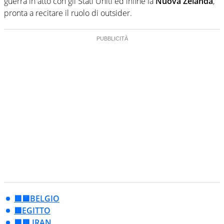
guerra in atto con gli Stati Uniti ed infine la
Nuova Zelanda
,
pronta a recitare il ruolo di outsider.
🟥🟨BELGIO
🟥EGITTO
🟩🟥 IRAN