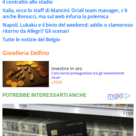
il contratto allo stadio
Italia, ecco lo staff di Mancini: Oriali team manager, c'è
anche Bonucci, ma sul web infuria la polemica
Napoli, Lukaku e il bivio del weekend: addio o clamoroso
ritorno da Allegri? Gli scenari
Tutte le notizie del Belgio
Gioielleria Delfino
Investire in oro
L’oro torna protagonista tra gli investimenti
sicuri
LEGGI