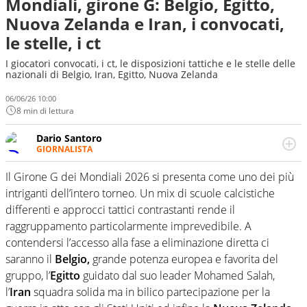
Mondiali, girone G: Belgio, Egitto,
Nuova Zelanda e Iran, i convocati,
le stelle, i ct
I giocatori convocati, i ct, le disposizioni tattiche e le stelle delle
nazionali di Belgio, Iran, Egitto, Nuova Zelanda
06/06/26 10:00
8 min di lettura
Dario Santoro
GIORNALISTA
Scrive, commenta, racconta lo sport in tutte le
sfaccettature. Tocca l'apice quando ha modo di
Il Girone G dei Mondiali 2026 si presenta come uno dei più
concentrarsi sulle interviste ai grandi protagonisti
intriganti dell’intero torneo. Un mix di scuole calcistiche
differenti e approcci tattici contrastanti rende il
raggruppamento particolarmente imprevedibile. A
contendersi l’accesso alla fase a eliminazione diretta ci
saranno il
Belgio,
grande potenza europea e favorita del
gruppo, l’
Egitto
guidato dal suo leader Mohamed Salah,
l’
Iran
squadra solida ma in bilico partecipazione per la