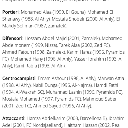
Portieri
: Mohamed Alaa (1999, El Gouna), Mohamed El
Shenawy (1988, Al Ahly), Mostafa Shobeir (2000, Al Ahly), El
Mahdy Soliman (1987, Zamalek).
Difensori
: Hossam Abdel Majid (2001, Zamalek), Mohamed
Abdelmonem (1999, Nizza), Tarek Alaa (2002, Zed FC),
Ahmed Fatouh (1998, Zamalek), Karim Hafez (1996, Pyramids
FC), Mohamed Hany (1996, Al Ahly), Yasser Ibrahim (1993, Al
Ahly), Rami Rabia (1993, Al-Ain).
Centrocampisti
: Emam Ashour (1998, Al Ahly), Marwan Attia
(1998, Al Ahly), Nabil Dunga (1996, Al-Najma), Hamdi Fathi
(1994, Al-Wakrah SC), Muhannad Lashin (1996, Pyramids FC),
Mostafa Mohamed (1997, Pyramids FC), Mahmoud Saber
(2001, Zed FC), Ahmed Sayed (1996, Al Ahly).
Attaccanti
: Hamza Abdelkarim (2008, Barcellona B), Ibrahim
Adel (2001, FC Nordsjaelland), Haitham Hassan (2002, Real