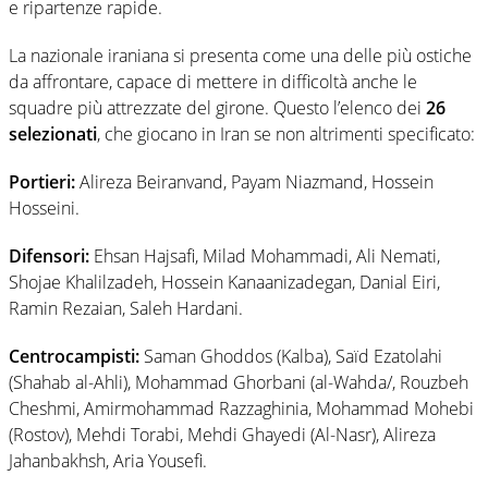
e ripartenze rapide.
La nazionale iraniana si presenta come una delle più ostiche
da affrontare, capace di mettere in difficoltà anche le
squadre più attrezzate del girone. Questo l’elenco dei
26
selezionati
, che giocano in Iran se non altrimenti specificato:
Portieri:
Alireza Beiranvand, Payam Niazmand, Hossein
Hosseini.
Difensori:
Ehsan Hajsafi, Milad Mohammadi, Ali Nemati,
Shojae Khalilzadeh, Hossein Kanaanizadegan, Danial Eiri,
Ramin Rezaian, Saleh Hardani.
Centrocampisti:
Saman Ghoddos (Kalba), Saïd Ezatolahi
(Shahab al-Ahli), Mohammad Ghorbani (al-Wahda/, Rouzbeh
Cheshmi, Amirmohammad Razzaghinia, Mohammad Mohebi
(Rostov), Mehdi Torabi, Mehdi Ghayedi (Al-Nasr), Alireza
Jahanbakhsh, Aria Yousefi.