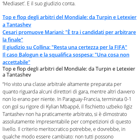
‘Mediaset’. E il suo giudizio conta.
Top e flop degli arbitri del Mondiale: da Turpin e Letexier
a Tantashev
Cesari promuove Mariani: "È tra i candidati per arbitrare
la finale"
Il giudizio su Collina: "Resta una certezza per la FIFA"
Il caso Balogun e la squalifica sospesa: "Una cosa non
accettabile"
Top e flop degli arbitri del Mondiale: da Turpin e Letexier
a Tantashev
“Ho visto una classe arbitrale altamente preparata per
quanto riguarda alcuni direttori di gara, mentre altri davvero
non lo erano per niente. In Paraguay-Francia, terminata 0-1
con gol su rigore di Kylian Mbappé, il fischietto uzbeko Ilgiz
Tantashev non ha praticamente arbitrato, si è dimostrato
assolutamente impresentabile per competizioni di questo
livello. Il criterio meritocratico potrebbe, e dovrebbe, in
qualche modo essere cambiato: non tutti possono