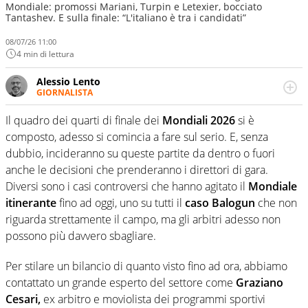
Mondiale: promossi Mariani, Turpin e Letexier, bocciato
Tantashev. E sulla finale: “L'italiano è tra i candidati”
08/07/26 11:00
4 min di lettura
Alessio Lento
GIORNALISTA
Cresciuto a pane e calcio, dal 2008 vivo il giornalismo
sportivo raccontando storie, emozioni e protagonisti.
Il quadro dei quarti di finale dei
Mondiali 2026
si è
Specializzato nel calciomercato, seguo trattative e
composto, adesso si comincia a fare sul serio. E, senza
retroscena con passione. Amo le interviste che svelano il
dubbio, incideranno su queste partite da dentro o fuori
lato umano del gioco.
anche le decisioni che prenderanno i direttori di gara.
Diversi sono i casi controversi che hanno agitato il
Mondiale
itinerante
fino ad oggi, uno su tutti il
caso Balogun
che non
riguarda strettamente il campo, ma gli arbitri adesso non
possono più davvero sbagliare.
Per stilare un bilancio di quanto visto fino ad ora, abbiamo
contattato un grande esperto del settore come
Graziano
Cesari,
ex arbitro e moviolista dei programmi sportivi