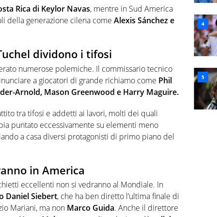
osta Rica di Keylor Navas
, mentre in Sud America
li della generazione cilena come
Alexis Sánchez e
Tuchel dividono i tifosi
generato numerose polemiche. Il commissario tecnico
rinunciare a giocatori di grande richiamo come
Phil
ander-Arnold, Mason Greenwood e Harry Maguire.
to tra tifosi e addetti ai lavori, molti dei quali
abbia puntato eccessivamente su elementi meno
iando a casa diversi protagonisti di primo piano del
aranno in America
chietti eccellenti non si vedranno al Mondiale. In
o Daniel Siebert
, che ha ben diretto l’ultima finale di
izio Mariani, ma non
Marco Guida
. Anche il direttore