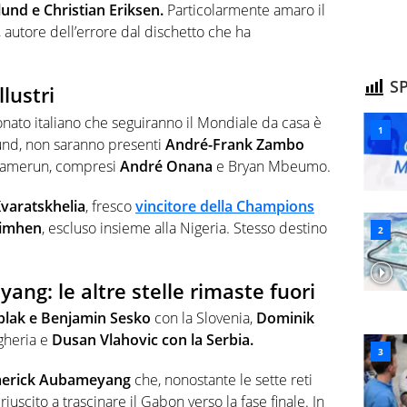
und e Christian Eriksen.
Particolarmente amaro il
, autore dell’errore dal dischetto che ha
SP
llustri
ionato italiano che seguiranno il Mondiale da casa è
lund, non saranno presenti
André-Frank Zambo
l Camerun, compresi
André Onana
e Bryan Mbeumo.
varatskhelia
, fresco
vincitore della Champions
simhen
, escluso insieme alla Nigeria. Stesso destino
ng: le altre stelle rimaste fuori
blak e Benjamin Sesko
con la Slovenia,
Dominik
gheria e
Dusan Vlahovic con la Serbia.
merick Aubameyang
che, nonostante le sette reti
 riuscito a trascinare il Gabon verso la fase finale. In