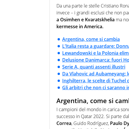
modo di concentrarsi sulle inte
Da una parte le stelle Cristiano Ron
invece – i grandi esclusi che non p
a Osimhen e Kvaratskhelia
ma non 
kermesse in America.
Argentina, come si cambia
L’Italia resta a guardare: Donn
Lewandowski e la Polonia elimi
Delusione Danimarca: fuori Ho
Serie A, quanti assenti illustri
Da Vlahovic ad Aubameyang: le 
Inghilterra, le scelte di Tuchel 
Gli arbitri che non ci saranno 
Argentina, come si cam
I campioni del mondo in carica sono 
successo in Qatar 2022. Si parte dal
Correa
, Guido Rodríguez,
Paulo D