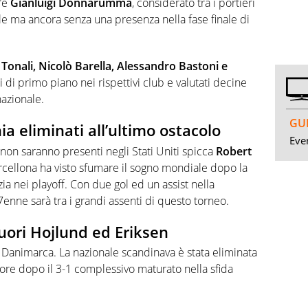
c’è
Gianluigi Donnarumma
, considerato tra i portieri
le ma ancora senza una presenza nella fase finale di
Tonali, Nicolò Barella, Alessandro Bastoni e
ti di primo piano nei rispettivi club e valutati decine
nazionale.
GUI
a eliminati all’ultimo ostacolo
Even
e non saranno presenti negli Stati Uniti spicca
Robert
Barcellona ha visto sfumare il sogno mondiale dopo la
zia nei playoff. Con due gol ed un assist nella
enne sarà tra i grandi assenti di questo torneo.
uori Hojlund ed Eriksen
Danimarca. La nazionale scandinava è stata eliminata
gore dopo il 3-1 complessivo maturato nella sfida