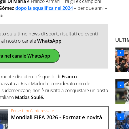
el Di María
e Franco Armani. Tra gli ex campioni
 Gómez
dopo la squalifica nel 2024
– per due anni –
ta
o su ultime news di sport, risultati ed eventi
ULTI
ti al nostro canale
WhatsApp
ra nel canale WhatsApp
rmente discutere c’è quello di
Franco
o, passato al Real Madrid e considerato uno dei
o sudamericano, non è riuscito a conquistare un posto
’italiano
Matias Soulé.
Forse ti può interessare
Mondiali FIFA 2026 - Format e novità