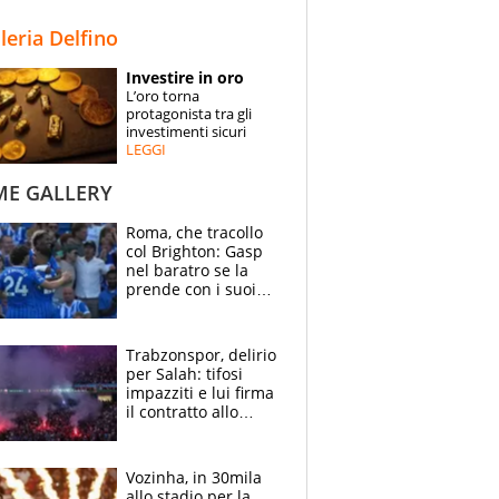
STORIE
lleria Delfino
SPECIALI
Investire in oro
L’oro torna
ESPERTI
protagonista tra gli
investimenti sicuri
LEGGI
CONTATTI
ME GALLERY
Roma, che tracollo
col Brighton: Gasp
nel baratro se la
prende con i suoi
cambiando tutti
Trabzonspor, delirio
per Salah: tifosi
impazziti e lui firma
il contratto allo
stadio
Vozinha, in 30mila
allo stadio per la