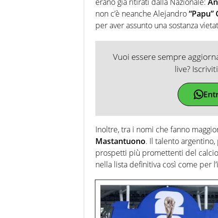
erano già ritirati dalla Nazionale:
Áng
non c’è neanche Alejandro
“Papu”
per aver assunto una sostanza vieta
Vuoi essere sempre aggiornat
live? Iscrivi
Ent
Inoltre, tra i nomi che fanno maggio
Mastantuono
. Il talento argentin
prospetti più promettenti del calci
nella lista definitiva così come per l