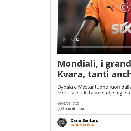
Mondiali, i gran
Kvara, tanti anch
Dybala e Mastantuono fuori dall
Mondiale e le tante stelle inglesi
06/06/26 17:28
5 min di lettura
Dario Santoro
GIORNALISTA
Scrive, commenta, racconta lo s