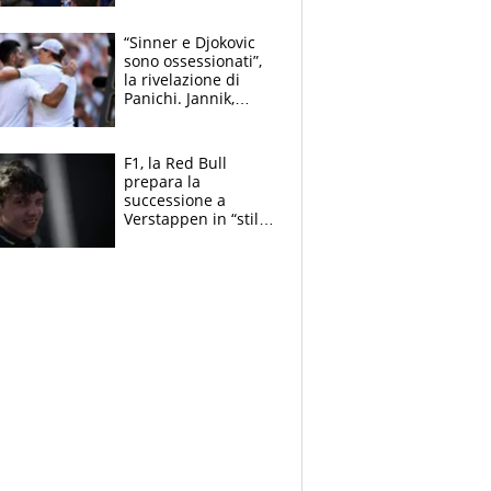
capofamiglia
“Sinner e Djokovic
sono ossessionati”,
la rivelazione di
Panichi. Jannik,
ansia per il
ginocchio e il rischio
agli US Open
F1, la Red Bull
prepara la
successione a
Verstappen in “stile
Antonelli”. Colapinto
derubato, che
attacco all’Italia