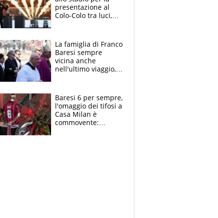
presentazione al
Colo-Colo tra luci,
spettacolo, elicotteri
e paracadutisti
La famiglia di Franco
Baresi sempre
vicina anche
nell'ultimo viaggio,
la moglie Maura, i
figli e i suoi cari
circondati
Baresi 6 per sempre,
dall'affetto dei tifosi
l'omaggio dei tifosi a
Casa Milan è
commovente:
maglie, bandiere,
sciarpe, lacrime e
bigliettini