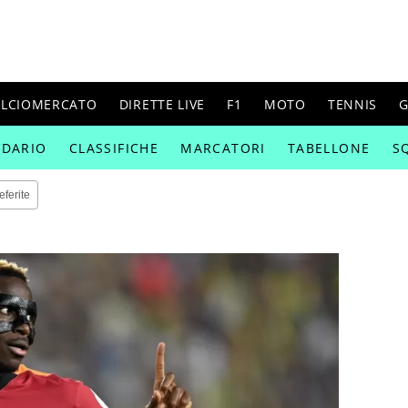
ALCIOMERCATO
DIRETTE LIVE
F1
MOTO
TENNIS
G
NDARIO
CLASSIFICHE
MARCATORI
TABELLONE
S
eferite