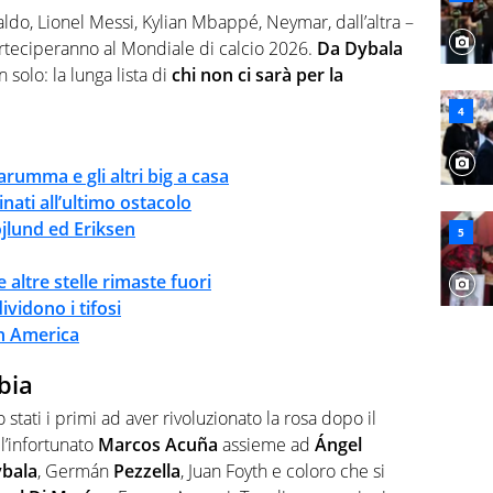
rviste ai grandi protagonisti
aldo, Lionel Messi, Kylian Mbappé, Neymar, dall’altra –
arteciperanno al Mondiale di calcio 2026.
Da Dybala
solo: la lunga lista di
chi non ci sarà per la
arumma e gli altri big a casa
nati all’ultimo ostacolo
jlund ed Eriksen
altre stelle rimaste fuori
dividono i tifosi
in America
bia
stati i primi ad aver rivoluzionato la rosa dopo il
l’infortunato
Marcos Acuña
assieme ad
Ángel
ybala
, Germán
Pezzella
, Juan Foyth e coloro che si