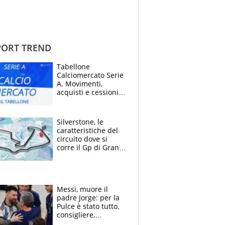
ORT TREND
Tabellone
Calciomercato Serie
A. Movimenti,
acquisti e cessioni:
estate 2026-27
Silverstone, le
caratteristiche del
circuito dove si
corre il Gp di Gran
Bretagna del
Motomondiale
Messi, muore il
padre Jorge: per la
Pulce è stato tutto,
consigliere,
manager, amico e