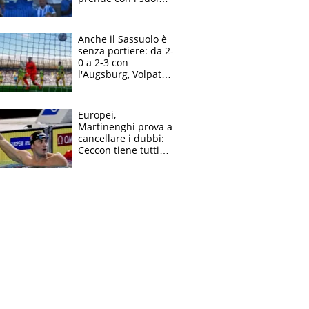
cambiando tutti
Anche il Sassuolo è
senza portiere: da 2-
0 a 2-3 con
l'Augsburg, Volpato
non basta, che
errori di Muric
Europei,
Martinenghi prova a
cancellare i dubbi:
Ceccon tiene tutti
col fiato sospeso.
Pellegrini punta su
Curtis