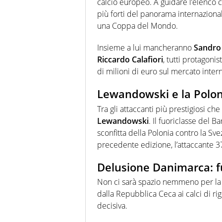
calcio europeo. A guidare l’elenco 
più forti del panorama internaziona
una Coppa del Mondo.
Insieme a lui mancheranno
Sandro 
Riccardo Calafiori
, tutti protagonis
di milioni di euro sul mercato inter
Lewandowski e la Poloni
Tra gli attaccanti più prestigiosi ch
Lewandowski
. Il fuoriclasse del 
sconfitta della Polonia contro la Sve
precedente edizione, l’attaccante 37
Delusione Danimarca: f
Non ci sarà spazio nemmeno per la 
dalla Repubblica Ceca ai calci di ri
decisiva.