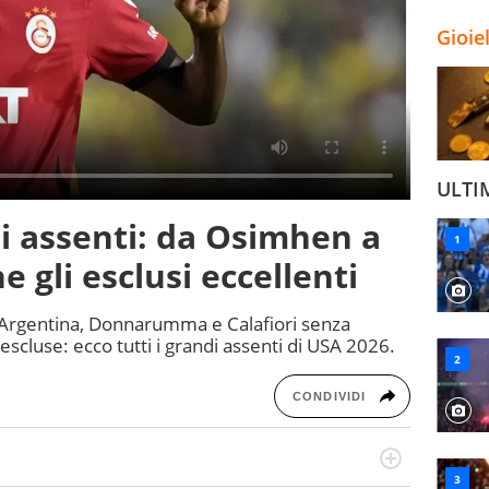
Gioie
ULTI
di assenti: da Osimhen a
e gli esclusi eccellenti
’Argentina, Donnarumma e Calafiori senza
 escluse: ecco tutti i grandi assenti di USA 2026.
CONDIVIDI
port in tutte le sfaccettature. Tocca l'apice quando ha