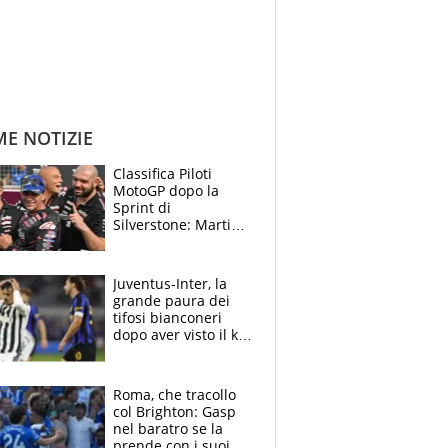
ME NOTIZIE
Classifica Piloti
MotoGP dopo la
Sprint di
Silverstone: Martin
sempre più leader,
Bezzecchi supera
Marquez
Juventus-Inter, la
grande paura dei
tifosi bianconeri
dopo aver visto il ko
nel derby d'Italia
Roma, che tracollo
col Brighton: Gasp
nel baratro se la
prende con i suoi