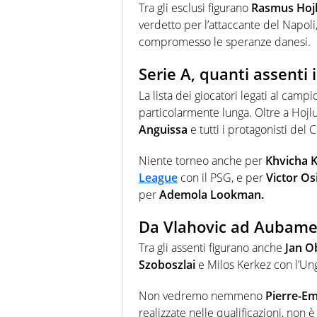
Tra gli esclusi figurano
Rasmus Hojl
verdetto per l’attaccante del Napoli
compromesso le speranze danesi.
Serie A, quanti assenti i
La lista dei giocatori legati al camp
particolarmente lunga. Oltre a Hoj
Anguissa
e tutti i protagonisti de
Niente torneo anche per
Khvicha K
League
con il PSG, e per
Victor O
per
Ademola Lookman.
Da Vlahovic ad Aubameya
Tra gli assenti figurano anche
Jan O
Szoboszlai
e Milos Kerkez con l’Un
Non vedremo nemmeno
Pierre-E
realizzate nelle qualificazioni, non è