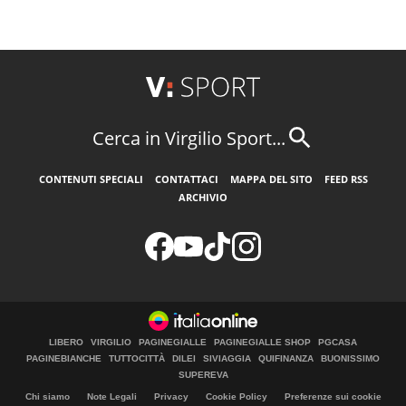
Cerca in Virgilio Sport...
CONTENUTI SPECIALI
CONTATTACI
MAPPA DEL SITO
FEED RSS
ARCHIVIO
LIBERO
VIRGILIO
PAGINEGIALLE
PAGINEGIALLE SHOP
PGCASA
PAGINEBIANCHE
TUTTOCITTÀ
DILEI
SIVIAGGIA
QUIFINANZA
BUONISSIMO
SUPEREVA
Chi siamo
Note Legali
Privacy
Cookie Policy
Preferenze sui cookie