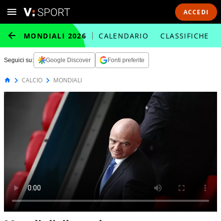
ACCEDI
MONDIALI 2026
CALENDARIO
CLASSIFICHE
Seguici su:
Google Discover
Fonti preferite
CALCIO
MONDIALI