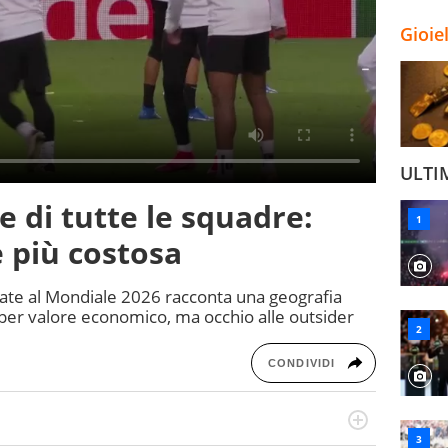
Gioie
ULTI
re di tutte le squadre:
e più costosa
icate al Mondiale 2026 racconta una geografia
a per valore economico, ma occhio alle outsider
CONDIVIDI
a tesi di laurea sugli stadi di proprietà in Italia. Il calcio