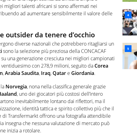
ei migliori talenti africani si sono affermati nei
tribuendo ad aumentare sensibilmente il valore delle
le outsider da tenere d’occhio
ergono diverse nazionali che potrebbero ritagliarsi un
i
sono la selezione più preziosa della CONCACAF
 su una generazione cresciuta nei migliori campionati
, ventiduesimo con 278,9 milioni, seguito da
Corea
an
,
Arabia Saudita
,
Iraq
,
Qatar
e
Giordania
.
 la
Norvegia
, nona nella classifica generale grazie
Haaland
, uno dei giocatori più costosi dell’intero
tono inevitabilmente lontano dai riflettori, ma il
zione, identità tattica e spirito collettivo più che il
 di Transfermarkt offrono una fotografia attendibile
oria insegna che nessuna valutazione di mercato può
ne inizia a rotolare.