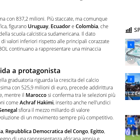
tima con 837,2 milioni. Più staccate, ma comunque
fica, figurano
Uruguay
,
Ecuador
e
Colombia
, che
SP
ella scuola calcistica sudamericana. Il dato
 valori inferiori rispetto alle principali corazzate
BOL continuano a rappresentare una minaccia
dida a protagonista
lla graduatoria riguarda la crescita del calcio
esima con 525,9 milioni di euro, precede addirittura
e, mentre il
Marocco
si conferma tra le selezioni più
ioni come
Achraf Hakimi
, inserito anche nell’undici
Senegal
sfiora il mezzo miliardo di valore
evoluzione di un movimento sempre più competitivo.
ia
,
Repubblica Democratica del Congo
,
Egitto
,
 segno di una rappresentanza africana ampia e