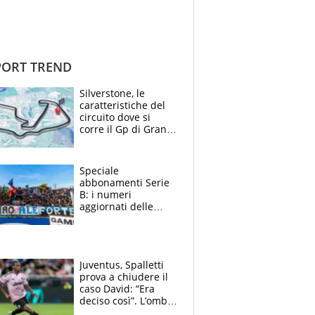
ORT TREND
Silverstone, le
caratteristiche del
circuito dove si
corre il Gp di Gran
Bretagna del
Motomondiale
Speciale
abbonamenti Serie
B: i numeri
aggiornati delle
venti squadre
cadette
Juventus, Spalletti
prova a chiudere il
caso David: “Era
deciso così”. L’ombra
di Zirkzee e la