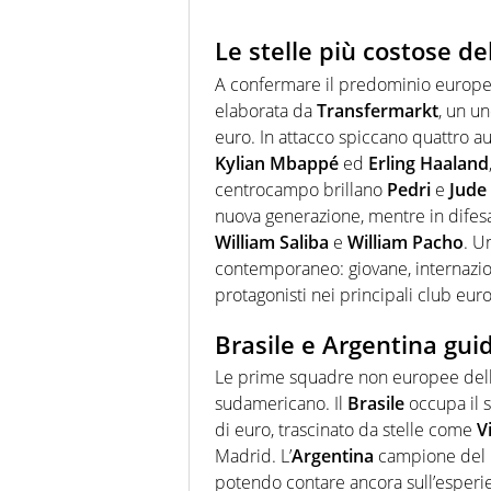
Le stelle più costose d
A confermare il predominio europeo
elaborata da
Transfermarkt
, un un
euro. In attacco spiccano quattro au
Kylian Mbappé
ed
Erling Haaland
centrocampo brillano
Pedri
e
Jude
nuova generazione, mentre in dife
William Saliba
e
William Pacho
. U
contemporaneo: giovane, internazio
protagonisti nei principali club eur
Brasile e Argentina gu
Le prime squadre non europee della
sudamericano. Il
Brasile
occupa il s
di euro, trascinato da stelle come
V
Madrid. L’
Argentina
campione del m
potendo contare ancora sull’esperi