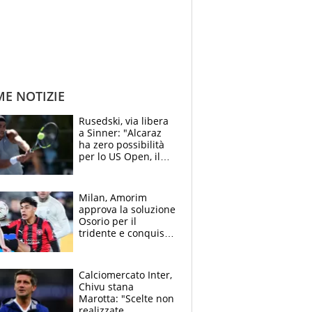
ME NOTIZIE
Rusedski, via libera
a Sinner: "Alcaraz
ha zero possibilità
per lo US Open, il
2026 forse è gà
finito per lui"
Milan, Amorim
approva la soluzione
Osorio per il
tridente e conquista
Jashari: la frecciata
dello svizzero all'ex
Allegri
Calciomercato Inter,
Chivu stana
Marotta: "Scelte non
realizzate,