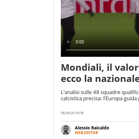
Mondiali, il valo
ecco la nazional
L’analisi sulle 48 squadre qualif
calcistica precisa: l’Europa guid
06/06/26 09:36
Alessio Raicaldo
WEB EDITOR
Un figlio che si chiama Diego e l