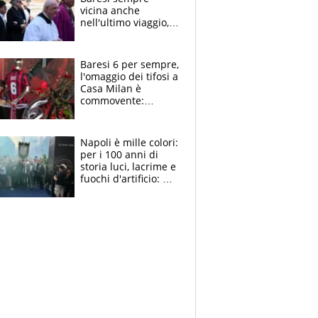
vicina anche
nell'ultimo viaggio,
la moglie Maura, i
figli e i suoi cari
circondati
Baresi 6 per sempre,
dall'affetto dei tifosi
l'omaggio dei tifosi a
Casa Milan è
commovente:
maglie, bandiere,
sciarpe, lacrime e
bigliettini
Napoli è mille colori:
per i 100 anni di
storia luci, lacrime e
fuochi d'artificio: De
Laurentiis salta al
coro anti-Juve