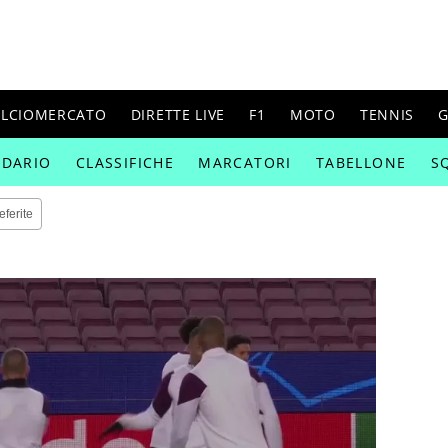
ALCIOMERCATO
DIRETTE LIVE
F1
MOTO
TENNIS
G
NDARIO
CLASSIFICHE
MARCATORI
TABELLONE
S
eferite