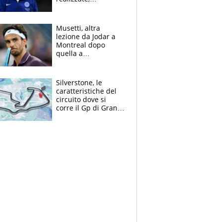
dobbiamo
completare la
squadra"
Musetti, altra
lezione da Jodar a
Montreal dopo
quella a
Washington: "Avrei
voluto spaccare
tutto"
Silverstone, le
caratteristiche del
circuito dove si
corre il Gp di Gran
Bretagna del
Motomondiale