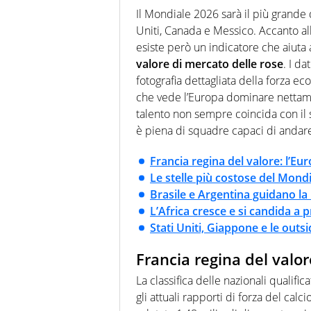
quale filo conduttore irrinunci
Il Mondiale 2026 sarà il più grande 
indaga, approfondisce e scand
Uniti, Canada e Messico. Accanto alle
esiste però un indicatore che aiuta
valore di mercato delle rose
. I da
fotografia dettagliata della forza e
che vede l’Europa dominare nettame
talento non sempre coincida con il s
è piena di squadre capaci di andare 
Francia regina del valore: l’Eu
Le stelle più costose del Mond
Brasile e Argentina guidano l
L’Africa cresce e si candida a 
Stati Uniti, Giappone e le outs
Francia regina del valor
La classifica delle nazionali qualif
gli attuali rapporti di forza del calci