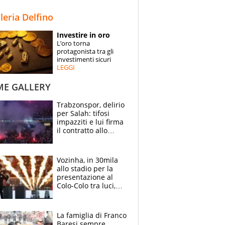
STORIE
lleria Delfino
SPECIALI
Investire in oro
L’oro torna
ESPERTI
protagonista tra gli
investimenti sicuri
LEGGI
CONTATTI
ME GALLERY
Trabzonspor, delirio
per Salah: tifosi
impazziti e lui firma
il contratto allo
stadio
Vozinha, in 30mila
allo stadio per la
presentazione al
Colo-Colo tra luci,
spettacolo, elicotteri
e paracadutisti
La famiglia di Franco
Baresi sempre