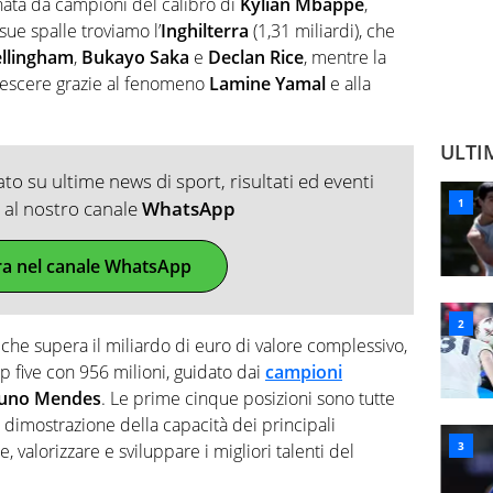
cinata da campioni del calibro di
Kylian Mbappé
,
 sue spalle troviamo l’
Inghilterra
(1,31 miliardi), che
ellingham
,
Bukayo Saka
e
Declan Rice
, mentre la
crescere grazie al fenomeno
Lamine Yamal
e alla
ULTI
o su ultime news di sport, risultati ed eventi
ti al nostro canale
WhatsApp
ra nel canale WhatsApp
, che supera il miliardo di euro di valore complessivo,
p five con 956 milioni, guidato dai
campioni
 Nuno Mendes
. Le prime cinque posizioni sono tutte
dimostrazione della capacità dei principali
, valorizzare e sviluppare i migliori talenti del