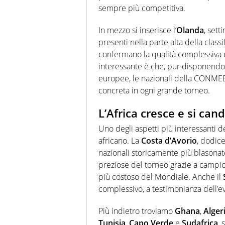
sempre più competitiva.
In mezzo si inserisce l’
Olanda
, set
presenti nella parte alta della classi
confermano la qualità complessiva d
interessante è che, pur disponendo di
europee, le nazionali della CONME
concreta in ogni grande torneo.
L’Africa cresce e si can
Uno degli aspetti più interessanti de
africano. La
Costa d’Avorio
, dodic
nazionali storicamente più blasonat
preziose del torneo grazie a camp
più costoso del Mondiale. Anche il
complessivo, a testimonianza dell’
Più indietro troviamo
Ghana
,
Alger
Tunisia
,
Capo Verde
e
Sudafrica
,