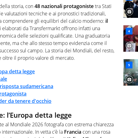
abile tra passione e professione. Per Virgilio Sport
della storia, con
48 nazionali protagoniste
tra Stati
aglia l'universo mondo dello sport per antonomasia
 valutazioni tecniche e ai pronostici tradizionali,
 a comprendere gli equilibri del calcio moderno:
il
ti elaborati da Transfermarkt offrono infatti una
conomica delle selezioni qualificate. Una graduatoria
nte, ma che allo stesso tempo evidenzia come il
uccesso sul campo. La storia dei Mondiali, del resto,
oltre il proprio valore di mercato.
ropa detta legge
iale
a risposta sudamericana
protagonista
ider da tenere d'occhio
e: l’Europa detta legge
icate al Mondiale 2026 fotografa con estrema chiarezza
o internazionale. In vetta c’è la
Francia
con una rosa