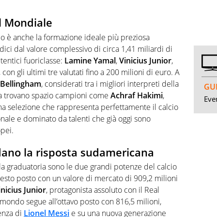
el Mondiale
 è anche la formazione ideale più preziosa
dici dal valore complessivo di circa 1,41 miliardi di
tentici fuoriclasse:
Lamine Yamal
,
Vinicius Junior
,
, con gli ultimi tre valutati fino a 200 milioni di euro. A
 Bellingham
, considerati tra i migliori interpreti della
GUI
sa trovano spazio campioni come
Achraf Hakimi
,
Even
na selezione che rappresenta perfettamente il calcio
nale e dominato da talenti che già oggi sono
opei.
idano la risposta sudamericana
 graduatoria sono le due grandi potenze del calcio
esto posto con un valore di mercato di 909,2 milioni
inicius Junior
, protagonista assoluto con il Real
ondo segue all’ottavo posto con 816,5 milioni,
enza di
Lionel Messi
e su una nuova generazione