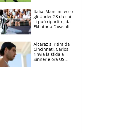
sentenza dei tifosi
Italia, Mancini: ecco
gli Under 23 da cui
si può ripartire, da
Ekhator a Favasuli
Alcaraz si ritira da
Cincinnati, Carlos
rinvia la sfida a
Sinner e ora US
Open di nuovo a
rischio