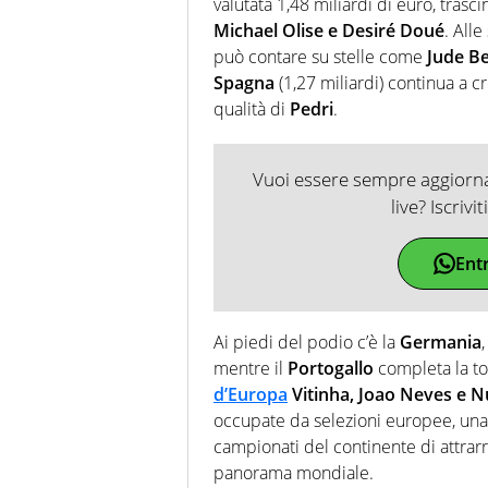
valutata 1,48 miliardi di euro, tras
Michael Olise e Desiré Doué
. Alle
può contare su stelle come
Jude B
Spagna
(1,27 miliardi) continua a 
qualità di
Pedri
.
Vuoi essere sempre aggiornat
live? Iscrivi
Ent
Ai piedi del podio c’è la
Germania
mentre il
Portogallo
completa la to
d’Europa
Vitinha, Joao Neves e
occupate da selezioni europee, una 
campionati del continente di attrarre
panorama mondiale.