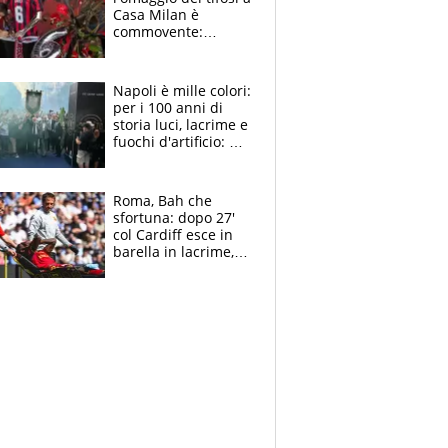
Casa Milan è
commovente:
maglie, bandiere,
sciarpe, lacrime e
bigliettini
Napoli è mille colori:
per i 100 anni di
storia luci, lacrime e
fuochi d'artificio: De
Laurentiis salta al
coro anti-Juve
Roma, Bah che
sfortuna: dopo 27'
col Cardiff esce in
barella in lacrime,
Dybala rigore da
schiaffi, i giallorossi
prendono 3 gol in
45'