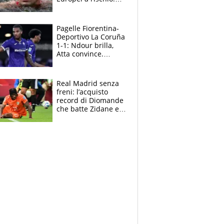
allenamenti fermi,
cosa succede
adesso
Pagelle Fiorentina-
Deportivo La Coruña
1-1: Ndour brilla,
Atta convince.
Pongracic rovina
tutto nel finale
Real Madrid senza
freni: l’acquisto
record di Diomande
che batte Zidane e
Ronaldo. Vinicius
rinnova: le cifre