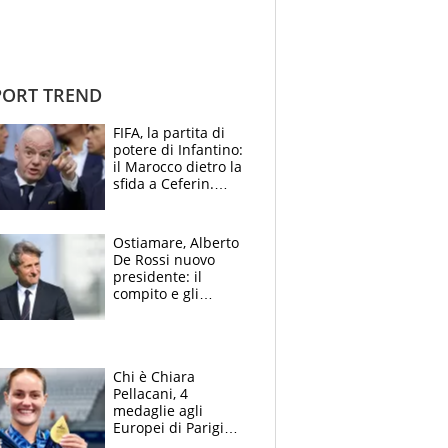
ORT TREND
FIFA, la partita di
potere di Infantino:
il Marocco dietro la
sfida a Ceferin.
Scontro sul
Mondiale a 64
squadre, l’ira di Figo
Ostiamare, Alberto
De Rossi nuovo
presidente: il
compito e gli
obiettivi ricevuti dal
figlio Daniele
Chi è Chiara
Pellacani, 4
medaglie agli
Europei di Parigi
2026, papà