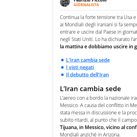
GIORNALISTA
Nella sua carriera ha seguito 
agenzie e testate. Esperienza
Continua la forte tensione tra Usa 
prevalentemente di calcio
ai Mondiali degli iraniani si fa semp
entrare e uscire dal Paese in giorna
negli Stati Uniti. Lo ha dichiarato l
la mattina e dobbiamo uscire in gi
L'Iran cambia sede
I visti negati
Il debutto dell'Iran
L’Iran cambia sede
L’aereo con a bordo la nazionale ira
Messico. A causa del conflitto in Me
stata messa in discussione e la proce
subito ritardi, al punto che il camp
Tijuana, in Messico, vicino al con
Mondiali anzichè in Arizona.