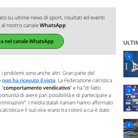
o su ultime news di sport, risultati ed eventi
ti al nostro canale
WhatsApp
ra nel canale WhatsApp
ULTI
i problemi sono anche altri. Gran parte del
e
non ha ricevuto il visto
. La Federazione calcistica
 “
comportamento vendicativo
” e ha “di fatto
portunità di avere pari possibilità e di partecipare a
iminazioni”. I media statali iraniani hanno affermato
alcistica e il suo vice erano tra coloro a cui è stato