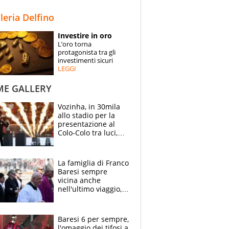
STORIE
lleria Delfino
SPECIALI
Investire in oro
L’oro torna
ESPERTI
protagonista tra gli
investimenti sicuri
LEGGI
CONTATTI
ME GALLERY
Vozinha, in 30mila
allo stadio per la
presentazione al
Colo-Colo tra luci,
spettacolo, elicotteri
e paracadutisti
La famiglia di Franco
Baresi sempre
vicina anche
nell'ultimo viaggio,
la moglie Maura, i
figli e i suoi cari
circondati
Baresi 6 per sempre,
dall'affetto dei tifosi
l'omaggio dei tifosi a