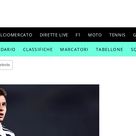
ALCIOMERCATO
DIRETTE LIVE
F1
MOTO
TENNIS
G
NDARIO
CLASSIFICHE
MARCATORI
TABELLONE
S
eferite