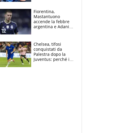
Giampaolo
giornalista, mamma
Fiorentina,
insegnante e il
Mastantuono
fratello calciatore
accende la febbre
argentina e Adani
impazzisce. Ma
Antognoni ‘rovina la
festa’ a Commisso
Chelsea, tifosi
conquistati da
Palestra dopo la
Juventus: perché i
fan dei Blues sono
pazzi dell’azzurro