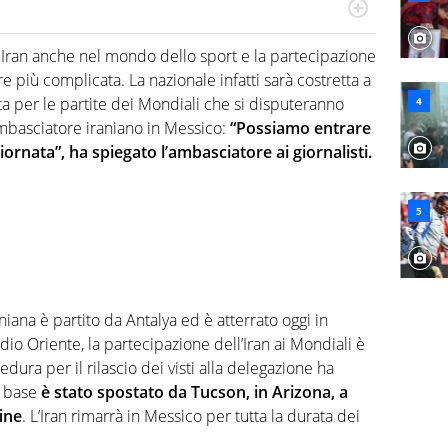
numerose manifestazioni sportive e collaborato con
, competenza, conoscenza e memoria storica. Si occupa
e Iran anche nel mondo dello sport e la partecipazione
re più complicata. La nazionale infatti sarà costretta a
ta per le partite dei Mondiali che si disputeranno
’ambasciatore iraniano in Messico:
“Possiamo entrare
ornata”, ha spiegato l’ambasciatore ai giornalisti.
niana è partito da Antalya ed è atterrato oggi in
dio Oriente, la partecipazione dell’Iran ai Mondiali è
dura per il rilascio dei visti alla delegazione ha
o base
è stato spostato da Tucson, in Arizona, a
fine
. L’Iran rimarrà in Messico per tutta la durata dei