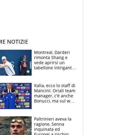
ME NOTIZIE
Montreal, Darderi
rimonta Shang e
vede aprirsi un
tabellone intrigante:
"Penso solo a
Borges, ma sono
felice del mio livello"
Italia, ecco lo staff di
Mancini: Oriali team
manager, c'è anche
Bonucci, ma sul web
infuria la polemica
Paltrinieri aveva la
ragione, Senna
inquinata ed
Europei a rischio: