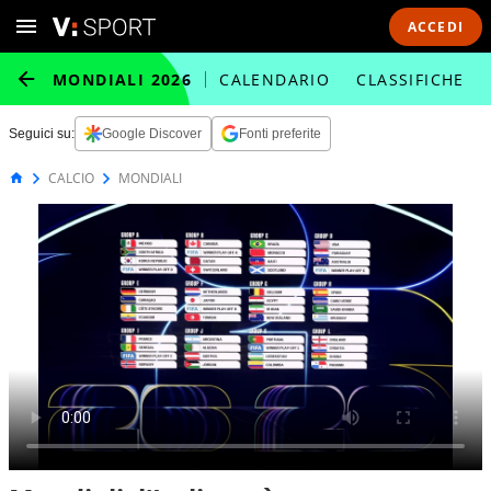
ACCEDI
MONDIALI 2026
CALENDARIO
CLASSIFICHE
Seguici su:
Google Discover
Fonti preferite
CALCIO
MONDIALI