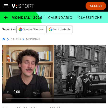
ACCEDI
MONDIALI 2026
CALENDARIO
CLASSIFICHE
Seguici su:
Google Discover
Fonti preferite
CALCIO
MONDIALI