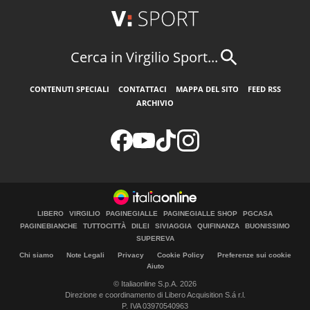
Cerca in Virgilio Sport...
CONTENUTI SPECIALI
CONTATTACI
MAPPA DEL SITO
FEED RSS
ARCHIVIO
LIBERO
VIRGILIO
PAGINEGIALLE
PAGINEGIALLE SHOP
PGCASA
PAGINEBIANCHE
TUTTOCITTÀ
DILEI
SIVIAGGIA
QUIFINANZA
BUONISSIMO
SUPEREVA
Chi siamo
Note Legali
Privacy
Cookie Policy
Preferenze sui cookie
Aiuto
© Italiaonline S.p.A. 2026
Direzione e coordinamento di Libero Acquisition S.á r.l.
P. IVA 03970540963