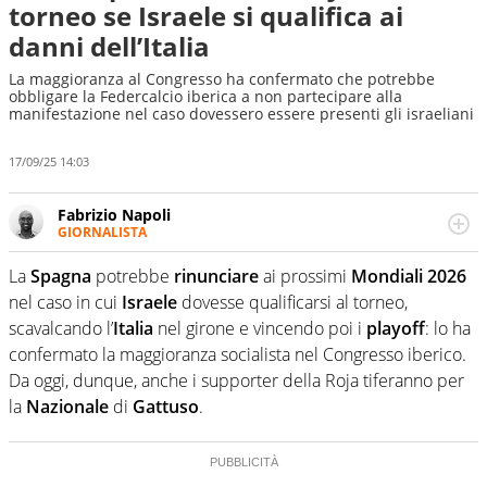
torneo se Israele si qualifica ai
danni dell’Italia
La maggioranza al Congresso ha confermato che potrebbe
obbligare la Federcalcio iberica a non partecipare alla
manifestazione nel caso dovessero essere presenti gli israeliani
17/09/25 14:03
Fabrizio Napoli
GIORNALISTA
Giornalista professionista, per Virgilio Sport segue anche
il calcio ma è con la pallanuoto che esalta competenze e
La
Spagna
potrebbe
rinunciare
ai prossimi
Mondiali 2026
passioni. Cura la comunicazione di HaBaWaBa, il più
nel caso in cui
Israele
dovesse qualificarsi al torneo,
grande festival di waterpolo per bambini al mondo
scavalcando l’
Italia
nel girone e vincendo poi i
playoff
: lo ha
confermato la maggioranza socialista nel Congresso iberico.
Da oggi, dunque, anche i supporter della Roja tiferanno per
la
Nazionale
di
Gattuso
.