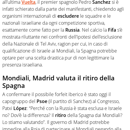
all’ultima
Vuelta
, il premier spagnolo Pedro
Sanchez
si è
infatti schierato dalla parte dei manifestanti, chiedendo agli
organismi internazionali di
escludere
le squadre e le
nazionali israeliane da ogni competizione sportiva,
esattamente come fatto per la
Russia
. Nel calcio la
Fifa
s’è
mostrata riluttante nei confronti dell’ipotesi dell’esclusione
della Nazionale di Tel Aviv, ragion per cui, in caso di
qualificazione di Israele ai Mondiali, la Spagna potrebbe
optare per una scelta drastica pur di non legittimare la
presenza israeliana.
Mondiali, Madrid valuta il ritiro della
Spagna
A confermare il possibile forfeit iberico è stato oggi il
capogruppo del
Psoe
(il partito di Sanchez) al Congresso,
Patxi
López
: “Perché con la Russia è stata esclusa e Israele
no? Dov’è la differenza? Il
ritiro
della Spagna dai Mondiali?
Lo stiamo valutando”. Il governo di Madrid potrebbe
impedire alla Roja di partecipare ai Mondiali negando alla