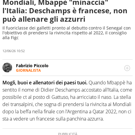
Mondiali, Mbappè "minaccia"
l'Italia: Deschamps è francese, non
può allenare gli azzurri
Il fuoriclasse dei galletti pronto al debutto contro il Senegal con
l'obiettivo di prendersi la rivincita rispetto al 2022, il consiglio
alla Figc
12/06/26 10:52
Fabrizio Piccolo
GIORNALISTA
Nella sua carriera ha seguito numerose manifestazioni
sportive e collaborato con agenzie e testate. Esperienza,
Mogli, buoi e allenatori dei paesi tuoi.
Quando Mbappè ha
competenza, conoscenza e memoria storica. Si occupa
sentito il nome di Didier Deschamps accostato all’Italia, come
prevalentemente di calcio
possibile ct al posto di Gattuso, ha arricciato il naso. La stella
dei transalpini, che sogna di prendersi la rivincita ai Mondiali
dopo la beffa nella finale con l’Argentina a Qatar 2022, non ci
sta a vedere un francese sulla panchina azzurra.