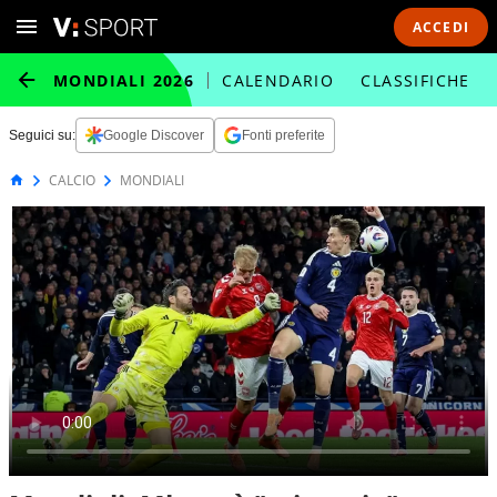
ACCEDI
MONDIALI 2026
CALENDARIO
CLASSIFICHE
Seguici su:
Google Discover
Fonti preferite
CALCIO
MONDIALI