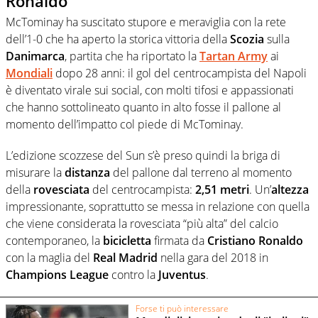
Ronaldo
McTominay ha suscitato stupore e meraviglia con la rete
dell’1-0 che ha aperto la storica vittoria della
Scozia
sulla
Danimarca
, partita che ha riportato la
Tartan Army
ai
Mondiali
dopo 28 anni: il gol del centrocampista del Napoli
è diventato virale sui social, con molti tifosi e appassionati
che hanno sottolineato quanto in alto fosse il pallone al
momento dell’impatto col piede di McTominay.
L’edizione scozzese del Sun s’è preso quindi la briga di
misurare la
distanza
del pallone dal terreno al momento
della
rovesciata
del centrocampista:
2,51 metri
. Un’
altezza
impressionante, soprattutto se messa in relazione con quella
che viene considerata la rovesciata “più alta” del calcio
contemporaneo, la
bicicletta
firmata da
Cristiano
Ronaldo
con la maglia del
Real
Madrid
nella gara del 2018 in
Champions League
contro la
Juventus
.
Forse ti può interessare