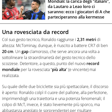
Mondiali: la carica degli "italiani",
da Lautaro a Leao loro ci
saranno: ecco i giocatori di A che
parteciperanno alla kermesse
Una rovesciata da record
Col suo gesto tecnico, Ronaldo raggiunse i
2,31 metri
di
altezza: McTominay, dunque, è riuscito a battere CR7 di ben
20 cm
. Un
gap
clamoroso, che serve ancora una volta a
sottolineare la straordinarietà del gesto tecnico dello
scozzese. Detentore, a questo, punto del nuovo
record
mondiale
per la rovesciata “
più
alta
” (e vincente) mai
realizzata.
Su quale delle due biciclette sia più spettacolare, il discorso
è aperto: Ronaldo colpì il cuore del pallone, alla perfezione,
imprimendogli una traiettoria e una potenza fenomenali; il
colpo di McT, invece, è stato lievemente più sporco, ma
abbastanza angolato (e sorprendente) per risultare