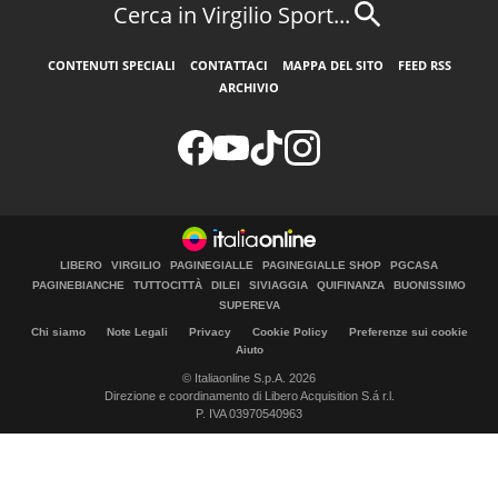
Cerca in Virgilio Sport...
CONTENUTI SPECIALI
CONTATTACI
MAPPA DEL SITO
FEED RSS
ARCHIVIO
LIBERO
VIRGILIO
PAGINEGIALLE
PAGINEGIALLE SHOP
PGCASA
PAGINEBIANCHE
TUTTOCITTÀ
DILEI
SIVIAGGIA
QUIFINANZA
BUONISSIMO
SUPEREVA
Chi siamo
Note Legali
Privacy
Cookie Policy
Preferenze sui cookie
Aiuto
© Italiaonline S.p.A. 2026
Direzione e coordinamento di Libero Acquisition S.á r.l.
P. IVA 03970540963