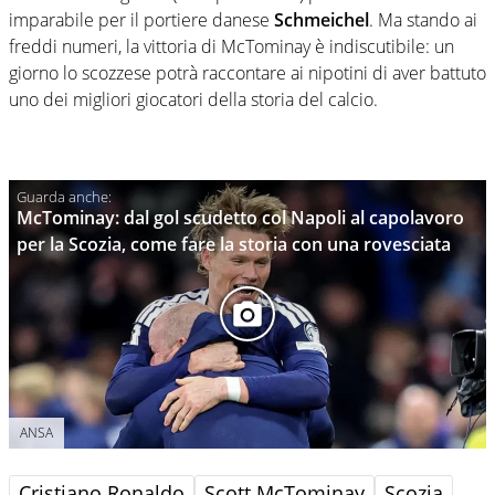
imparabile per il portiere danese
Schmeichel
. Ma stando ai
freddi numeri, la vittoria di McTominay è indiscutibile: un
giorno lo scozzese potrà raccontare ai nipotini di aver battuto
uno dei migliori giocatori della storia del calcio.
McTominay: dal gol scudetto col Napoli al capolavoro
per la Scozia, come fare la storia con una rovesciata
ANSA
Cristiano Ronaldo
Scott McTominay
Scozia