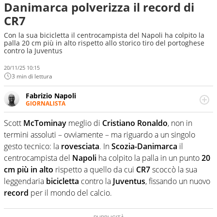
Danimarca polverizza il record di
CR7
Con la sua bicicletta il centrocampista del Napoli ha colpito la
palla 20 cm più in alto rispetto allo storico tiro del portoghese
contro la Juventus
20/11/25 10:15
3 min di lettura
Fabrizio Napoli
GIORNALISTA
Giornalista professionista, per Virgilio Sport segue anche
il calcio ma è con la pallanuoto che esalta competenze e
Scott
McTominay
meglio di
Cristiano
Ronaldo
, non in
passioni. Cura la comunicazione di HaBaWaBa, il più
termini assoluti – ovviamente – ma riguardo a un singolo
grande festival di waterpolo per bambini al mondo
gesto tecnico: la
rovesciata
. In
Scozia-Danimarca
il
centrocampista del
Napoli
ha colpito la palla in un punto
20
cm più in alto
rispetto a quello da cui
CR7
scoccò la sua
leggendaria
bicicletta
contro la
Juventus
, fissando un nuovo
record
per il mondo del calcio.