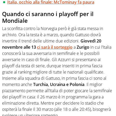
Italia, occhio alla finale: McTominay fa paura
Quando ci saranno i playoff per il
Mondiale
La sconfitta contro la Norvegia però è già stata messa in
archivio. Ora la testa è a marzo, quando Gattuso dovrà
invertire il trend delle ultime due edizioni.
Giovedì 20
novembre alle 13
ci sarà il sorteggio
a
Zurigo
in cui l’Italia
conoscerà la sua avversaria in semifinale e le possibili
avversarie in caso di finale. Gli Azzurri si presentano ai
playoff da testa di serie, dunque inseriti in prima fascia
grazie al ranking migliore di tutte le nazionali qualificate.
Insieme alla squadra di Gattuso, in prima fascia ci sono al
momento anche
Turchia, Ucraina e Polonia
. Il miglior
piazzamento permette all’Italia di poter giocare la semifinale
dei playoff in casa: il 26 marzo è in programma la gara a
eliminazione diretta. Mentre per decidere lo stadio che
ospiterà la finale il 30 marzo (alle 18 o alle 20:45), bisognerà
svolgere un ulteriore sorteggio.