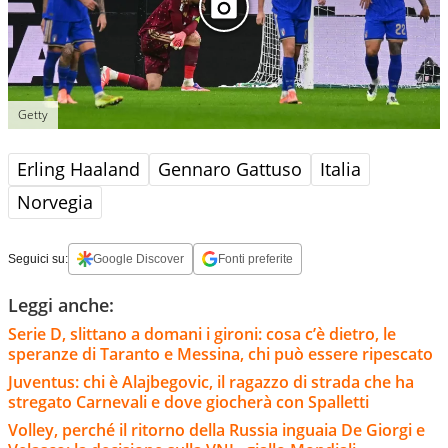
Getty
Erling Haaland
Gennaro Gattuso
Italia
Norvegia
Seguici su:
Google Discover
Fonti preferite
Leggi anche:
Serie D, slittano a domani i gironi: cosa c’è dietro, le
speranze di Taranto e Messina, chi può essere ripescato
Juventus: chi è Alajbegovic, il ragazzo di strada che ha
stregato Carnevali e dove giocherà con Spalletti
Volley, perché il ritorno della Russia inguaia De Giorgi e