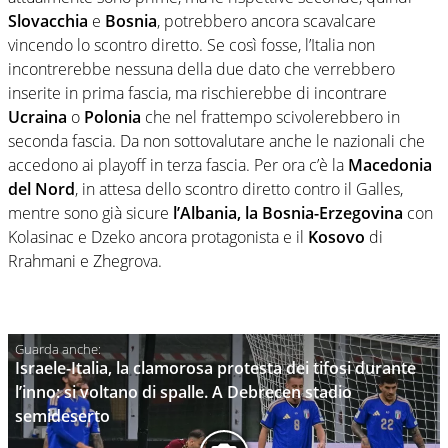
Slovacchia
e
Bosnia
, potrebbero ancora scavalcare
vincendo lo scontro diretto. Se così fosse, l’Italia non
incontrerebbe nessuna della due dato che verrebbero
inserite in prima fascia, ma rischierebbe di incontrare
Ucraina
o
Polonia
che nel frattempo scivolerebbero in
seconda fascia. Da non sottovalutare anche le nazionali che
accedono ai playoff in terza fascia. Per ora c’è la
Macedonia
del Nord
, in attesa dello scontro diretto contro il Galles,
mentre sono già sicure
l’Albania, la Bosnia-Erzegovina
con
Kolasinac e Dzeko ancora protagonista e il
Kosovo
di
Rrahmani e Zhegrova.
Israele-Italia, la clamorosa protesta dei tifosi durante
l’inno: si voltano di spalle. A Debrecen stadio
semideserto