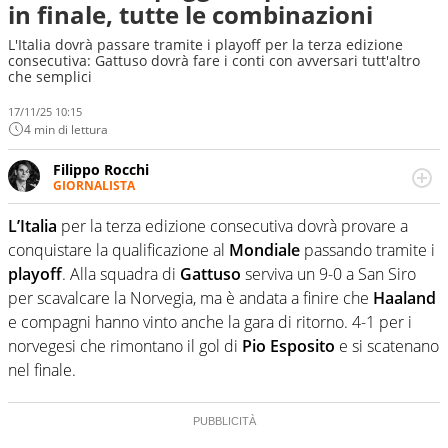
in finale, tutte le combinazioni
L'Italia dovrà passare tramite i playoff per la terza edizione
consecutiva: Gattuso dovrà fare i conti con avversari tutt'altro
che semplici
17/11/25 10:15
4 min di lettura
Filippo Rocchi
GIORNALISTA
Cresciuto tra una staccata di Alonso, un dritto di Federer
e un fade away di Kobe, il calcio ha la meglio. Ha seguito
L’Italia
per la terza edizione consecutiva dovrà provare a
diverse manifestazioni sportive e non. Ama scoprire
conquistare la qualificazione al
Mondiale
passando tramite i
nuove storie e raccontarle.
playoff
. Alla squadra di
Gattuso
serviva un 9-0 a San Siro
per scavalcare la Norvegia, ma è andata a finire che
Haaland
e compagni hanno vinto anche la gara di ritorno. 4-1 per i
norvegesi che rimontano il gol di
Pio Esposito
e si scatenano
nel finale.