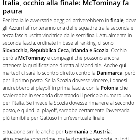
Italia, occhio alla finale: McTominay fa
paura
Per l’Italia le avversarie peggiori arriverebbero in
finale
, dove
gli Azzurri affronteranno una delle squadre tra la seconda e
terza fascia uscita vincitrice dalle semifinali. Attualmente in
seconda fascia, ordinate in base al ranking, ci sono
Slovacchia, Repubblica Ceca, Irlanda e Scozia
. Occhio
però a
McTominay
e compagni che possono ancora
ottenere la qualificazione diretta al Mondiale. Anche qui
martedì ci sarà lo scontro diretto contro la
Danimarca
, però
per il primo posto. Se la Scozia dovesse vincere, i danesi
andrebbero ai playoff in prima fascia, con la
Polonia
che
scalerebbe in seconda diventando il pericolo numero uno
per l’Italia. Se invece la Scozia dovesse rimanere al secondo
posto, e quindi ai playoff, sarebbe certamente l’avversaria
più temibile per Gattuso in un’eventuale finale.
Situazione simile anche per
Germania
e
Austria
:
attualmente sono prime, ma le rispettive seconde, quindi