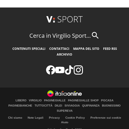
Cerca in Virgilio Sport...
CONTENUTI SPECIALI
CONTATTACI
MAPPA DEL SITO
FEED RSS
ARCHIVIO
LIBERO
VIRGILIO
PAGINEGIALLE
PAGINEGIALLE SHOP
PGCASA
PAGINEBIANCHE
TUTTOCITTÀ
DILEI
SIVIAGGIA
QUIFINANZA
BUONISSIMO
SUPEREVA
Chi siamo
Note Legali
Privacy
Cookie Policy
Preferenze sui cookie
Aiuto