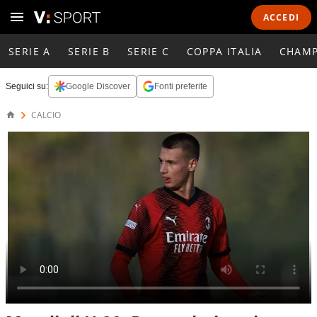
ACCEDI
SERIE A
SERIE B
SERIE C
COPPA ITALIA
CHAMP
Seguici su:
Google Discover
Fonti preferite
CALCIO