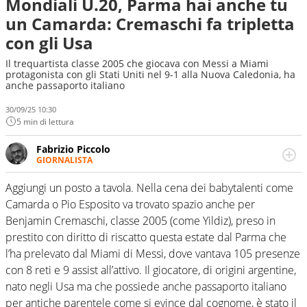
Mondiali U.20, Parma hai anche tu
un Camarda: Cremaschi fa tripletta
con gli Usa
Il trequartista classe 2005 che giocava con Messi a Miami
protagonista con gli Stati Uniti nel 9-1 alla Nuova Caledonia, ha
anche passaporto italiano
30/09/25 10:30
5 min di lettura
Fabrizio Piccolo
GIORNALISTA
Nella sua carriera ha seguito numerose manifestazioni
sportive e collaborato con agenzie e testate. Esperienza,
Aggiungi un posto a tavola. Nella cena dei babytalenti come
competenza, conoscenza e memoria storica. Si occupa
Camarda o Pio Esposito va trovato spazio anche per
prevalentemente di calcio
Benjamin Cremaschi, classe 2005 (come Yildiz), preso in
prestito con diritto di riscatto questa estate dal Parma che
l’ha prelevato dal Miami di Messi, dove vantava 105 presenze
con 8 reti e 9 assist all’attivo. Il giocatore, di origini argentine,
nato negli Usa ma che possiede anche passaporto italiano
per antiche parentele come si evince dal cognome, è stato il