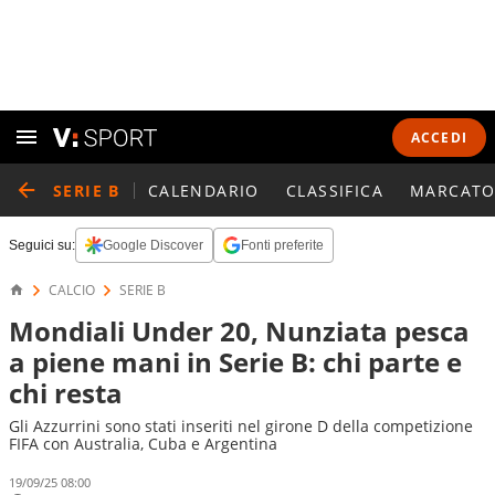
ACCEDI
SERIE B
CALENDARIO
CLASSIFICA
MARCATO
Seguici su:
Google Discover
Fonti preferite
CALCIO
SERIE B
Mondiali Under 20, Nunziata pesca
a piene mani in Serie B: chi parte e
chi resta
Gli Azzurrini sono stati inseriti nel girone D della competizione
FIFA con Australia, Cuba e Argentina
19/09/25 08:00