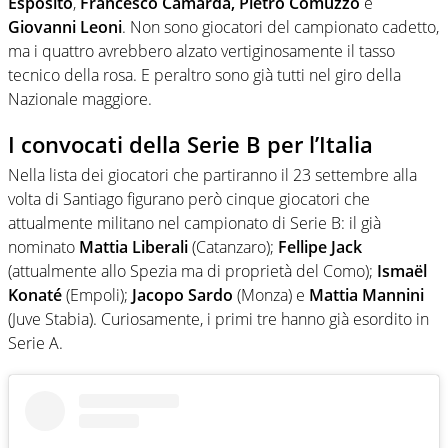
Esposito
,
Francesco Camarda, Pietro Comuzzo
e
Giovanni Leoni
. Non sono giocatori del campionato cadetto,
ma i quattro avrebbero alzato vertiginosamente il tasso
tecnico della rosa. E peraltro sono già tutti nel giro della
Nazionale maggiore.
I convocati della Serie B per l’Italia
Nella lista dei giocatori che partiranno il 23 settembre alla
volta di Santiago figurano però cinque giocatori che
attualmente militano nel campionato di Serie B: il già
nominato
Mattia Liberali
(Catanzaro);
Fellipe Jack
(attualmente allo Spezia ma di proprietà del Como);
Ismaël
Konaté
(Empoli);
Jacopo Sardo
(Monza) e
Mattia Mannini
(Juve Stabia). Curiosamente, i primi tre hanno già esordito in
Serie A.