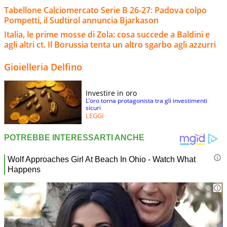
Tabellone Calciomercato Serie B 26-27: Padova colpo
Pompetti, il Sudtirol annuncia Bjarkason
Italia, le prime mosse di Zola: cosa succede a Baldini e
agli altri ct. Il Borussia tenta un altro sgarbo agli azzurri
Gioielleria Delfino
Investire in oro
L’oro torna protagonista tra gli investimenti
sicuri
LEGGI