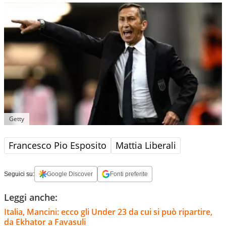
Getty
Francesco Pio Esposito
Mattia Liberali
Seguici su:
Google Discover
Fonti preferite
Leggi anche:
Italia, Mancini: ecco gli Under 23 da cui si può ripartire,
da Ekhator a Favasuli