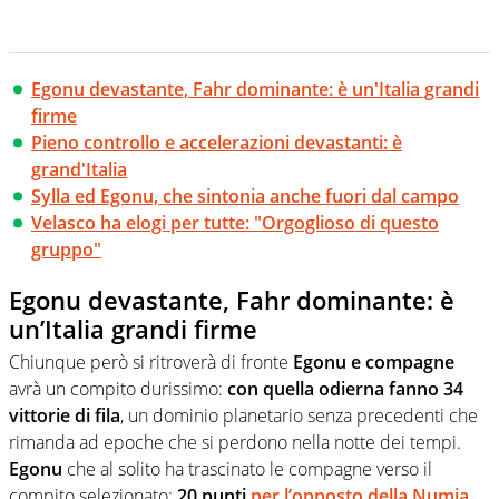
Egonu devastante, Fahr dominante: è un'Italia grandi
firme
Pieno controllo e accelerazioni devastanti: è
grand'Italia
Sylla ed Egonu, che sintonia anche fuori dal campo
Velasco ha elogi per tutte: "Orgoglioso di questo
gruppo"
Egonu devastante, Fahr dominante: è
un’Italia grandi firme
Chiunque però si ritroverà di fronte
Egonu e compagne
avrà un compito durissimo:
con quella odierna fanno 34
vittorie di fila
, un dominio planetario senza precedenti che
rimanda ad epoche che si perdono nella notte dei tempi.
Egonu
che al solito ha trascinato le compagne verso il
compito selezionato:
20 punti
per l’opposto della Numia
,