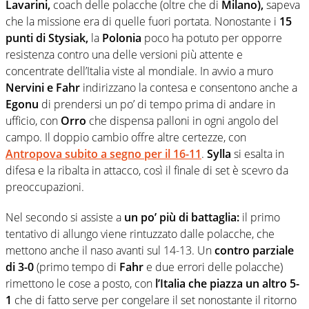
Lavarini,
coach delle polacche (oltre che di
Milano),
sapeva
che la missione era di quelle fuori portata. Nonostante i
15
punti di
Stysiak,
la
Polonia
poco ha potuto per opporre
resistenza contro una delle versioni più attente e
concentrate dell’Italia viste al mondiale. In avvio a muro
Nervini e Fahr
indirizzano la contesa e consentono anche a
Egonu
di prendersi un po’ di tempo prima di andare in
ufficio, con
Orro
che dispensa palloni in ogni angolo del
campo. Il doppio cambio offre altre certezze, con
Antropova subito a segno per il 16-11
.
Sylla
si esalta in
difesa e la ribalta in attacco, così il finale di set è scevro da
preoccupazioni.
Nel secondo si assiste a
un po’ più di battaglia:
il primo
tentativo di allungo viene rintuzzato dalle polacche, che
mettono anche il naso avanti sul 14-13. Un
contro parziale
di 3-0
(primo tempo di
Fahr
e due errori delle polacche)
rimettono le cose a posto, con
l’Italia che piazza un altro 5-
1
che di fatto serve per congelare il set nonostante il ritorno