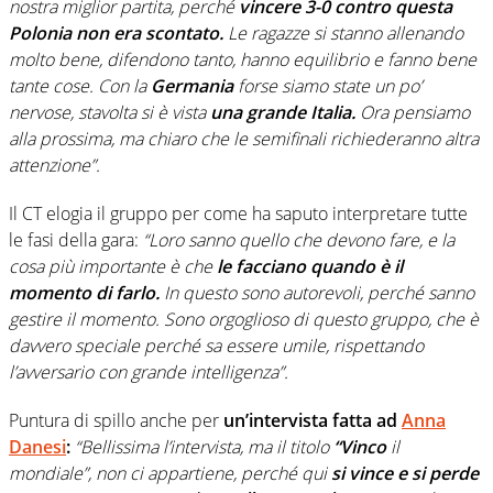
nostra miglior partita, perché
vincere 3-0 contro questa
Polonia non era scontato.
Le ragazze si stanno allenando
molto bene, difendono tanto, hanno equilibrio e fanno bene
tante cose. Con la
Germania
forse siamo state un po’
nervose, stavolta si è vista
una grande Italia.
Ora pensiamo
alla prossima, ma chiaro che le semifinali richiederanno altra
attenzione”.
Il CT elogia il gruppo per come ha saputo interpretare tutte
le fasi della gara:
“Loro sanno quello che devono fare, e la
cosa più importante è che
le facciano quando è il
momento di farlo.
In questo sono autorevoli, perché sanno
gestire il momento. Sono orgoglioso di questo gruppo, che è
davvero speciale perché sa essere umile, rispettando
l’avversario con grande intelligenza”.
Puntura di spillo anche per
un’intervista fatta ad
Anna
Danesi
:
“Bellissima l’intervista, ma il titolo
“Vinco
il
mondiale”, non ci appartiene, perché qui
si vince e si perde