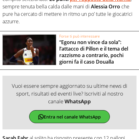
sempre tenuta bella calda dalle mani di
Alessia Orro
che
pure ha cercato di mettere in ritmo un po’ tutte le giocatrici
azzurre.
Forse ti può interessare
“Egonu non vince da sola”:
l’attacco di Pillon e il tema del
razzismo a contrario, pochi
giorni fa il caso Doualla
Vuoi essere sempre aggiornato su ultime news di
sport, risultati ed eventi live? Iscriviti al nostro
canale
WhatsApp
Entra nel canale WhatsApp
Sarah Fahr
al solito ha risposto presente con 12 palloni