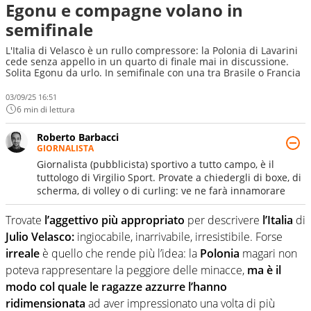
Egonu e compagne volano in
semifinale
L'Italia di Velasco è un rullo compressore: la Polonia di Lavarini
cede senza appello in un quarto di finale mai in discussione.
Solita Egonu da urlo. In semifinale con una tra Brasile o Francia
03/09/25 16:51
6 min di lettura
Roberto Barbacci
GIORNALISTA
Giornalista (pubblicista) sportivo a tutto campo, è il
tuttologo di Virgilio Sport. Provate a chiedergli di boxe, di
scherma, di volley o di curling: ve ne farà innamorare
Trovate
l’aggettivo più appropriato
per descrivere
l’Italia
di
Julio Velasco:
ingiocabile, inarrivabile, irresistibile. Forse
irreale
è quello che rende più l’idea: la
Polonia
magari non
poteva rappresentare la peggiore delle minacce,
ma è il
modo col quale le ragazze azzurre l’hanno
ridimensionata
ad aver impressionato una volta di più