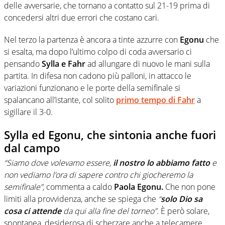
delle avversarie, che tornano a contatto sul 21-19 prima di
concedersi altri due errori che costano cari.
Nel terzo la partenza è ancora a tinte azzurre con
Egonu
che
si esalta, ma dopo l’ultimo colpo di coda avversario ci
pensando
Sylla e Fahr
ad allungare di nuovo le mani sulla
partita. In difesa non cadono più palloni, in attacco le
variazioni funzionano e le porte della semifinale si
spalancano all’istante, col solito
primo tempo di Fahr
a
sigillare il 3-0.
Sylla ed Egonu, che sintonia anche fuori
dal campo
“Siamo dove volevamo essere,
il nostro lo abbiamo fatto
e
non vediamo l’ora di sapere contro chi giocheremo la
semifinale”,
commenta a caldo
Paola Egonu.
Che non pone
limiti alla provvidenza, anche se spiega che
“
solo Dio sa
cosa ci attende
da qui alla fine del torneo”.
È però solare,
spontanea, desiderosa di scherzare anche a telecamere