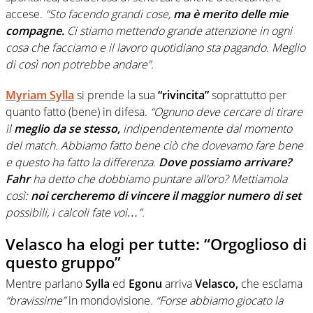
accese.
“Sto facendo grandi cose,
ma è merito delle mie
compagne.
Ci stiamo mettendo grande attenzione in ogni
cosa che facciamo e il lavoro quotidiano sta pagando. Meglio
di così non potrebbe andare”.
Myriam Sylla
si prende la sua
“rivincita”
soprattutto per
quanto fatto (bene) in difesa.
“Ognuno deve cercare di tirare
il
meglio da se stesso,
indipendentemente dal momento
del match. Abbiamo fatto bene ciò che dovevamo fare bene
e questo ha fatto la differenza.
Dove possiamo arrivare?
Fahr
ha detto che dobbiamo puntare all’oro? Mettiamola
così:
noi cercheremo di vincere il maggior numero di set
possibili, i calcoli fate voi…”.
Velasco ha elogi per tutte: “Orgoglioso di
questo gruppo”
Mentre parlano
Sylla
ed
Egonu
arriva
Velasco,
che esclama
“bravissime”
in mondovisione.
“Forse abbiamo giocato la