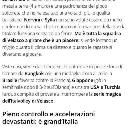
messi a terra (4 a muro) e una padronanza del gioco
sottorete che ne ha esaltato una volta di più le qualità
balistiche.
Nervini
e
Sylla
non sono volute essere da meno,
confermando ormai che la nuova conformazione della banda
titolare funziona senza colpo ferire.
Ma è tutta la squadra
di Velasco
a girare che è un piacere:
si vede lontano un
miglio quanto il clima sia disteso e quanto le ragazze si
divertano a giocare.
Viste così, viene da chiedersi chi potrebbe impedire loro di
tornare da
Bangkok
con una medaglia d’oro al collo: a
Brasile
(favorita contro la Francia),
Giappone
(già in
semifinale dopo il 3-2 sull’Olanda) e una tra
USA e Turchia
l’arduo compito di provare a interrompere la
serie magica
dell’Italvolley di Velasco.
Pieno controllo e accelerazioni
devastanti: è grand’Italia