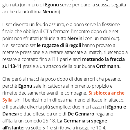
giornata (un muro di
Egonu
serve per dare la scossa, seguita
anche da un’ottima
Nervini
).
Il set diventa un feudo azzurro, e a poco serve la flessione
finale che obbliga il CT a fermare l’incontro dopo due set
point non sfruttati (chiude tutto
Nervini
con un mani out).
Nel secondo set
le ragazze di Bregoli
hanno provato a
mettere pressione e a restare attaccate al match, riuscendo a
restare a contatto fino all’11 pari e anzi
mettendo la freccia
sul 13-11
grazie a un attacco della pur buona
Orthmann.
Che però si macchia poco dopo di due errori che pesano,
perché
Egonu
sale in cattedra al momento propizio e
rimette decisamente avanti le compagne.
Si sblocca anche
Sylla
, sin lì benissimo in difesa ma meno efficace in attacco,
e il parziale diventa più semplice: due muri azzurri (
Egonu e
Danesi
) e due difese da urlo di
De Gennaro
regalano
all’Italia un comodo 25-18.
La Germania si spegne
all’istante:
va sotto 5-1 e si ritrova a inseguire 10-4,