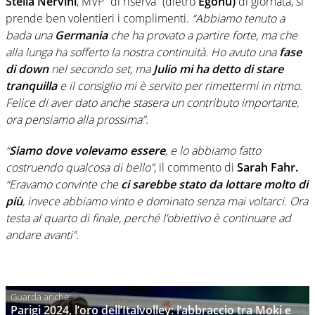
Stella Nervini
, MVP “di riserva” (dietro
Egonu)
di giornata, si
prende ben volentieri i complimenti.
“Abbiamo tenuto a
bada una
Germania
che ha provato a partire forte, ma che
alla lunga ha sofferto la nostra continuità. Ho avuto una
fase
di down
nel secondo set, ma
Julio mi ha detto di stare
tranquilla
e il consiglio mi è servito per rimettermi in ritmo.
Felice di aver dato anche stasera un contributo importante,
ora pensiamo alla prossima”.
“
Siamo dove volevamo essere
, e lo abbiamo fatto
costruendo qualcosa di bello”,
il commento di
Sarah Fahr.
“Eravamo convinte che
ci sarebbe stato da lottare molto di
più
, invece abbiamo vinto e dominato senza mai voltarci. Ora
testa al quarto di finale, perché l’obiettivo è continuare ad
andare avanti”.
Parigi 2024, l’oro dell’Italvolley: l’abbraccio tra Moki e