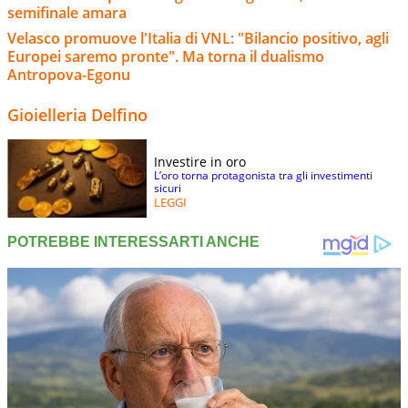
semifinale amara
Velasco promuove l'Italia di VNL: "Bilancio positivo, agli
Europei saremo pronte". Ma torna il dualismo
Antropova-Egonu
Gioielleria Delfino
Investire in oro
L’oro torna protagonista tra gli investimenti
sicuri
LEGGI