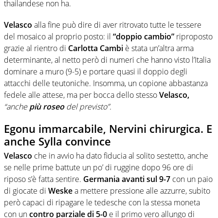
thailandese non ha.
Velasco
alla fine può dire di aver ritrovato tutte le tessere
del mosaico al proprio posto: il
“doppio cambio”
riproposto
grazie al rientro di
Carlotta Cambi
è stata un’altra arma
determinante, al netto però di numeri che hanno visto l’Italia
dominare a muro (9-5) e portare quasi il doppio degli
attacchi delle teutoniche. Insomma, un copione abbastanza
fedele alle attese, ma per bocca dello stesso
Velasco,
“anche
più roseo
del previsto”.
Egonu immarcabile, Nervini chirurgica. E
anche Sylla convince
Velasco
che in avvio ha dato fiducia al solito sestetto, anche
se nelle prime battute un po’ di ruggine dopo 96 ore di
riposo s’è fatta sentire.
Germania avanti sul 9-7
con un paio
di giocate di
Weske
a mettere pressione alle azzurre, subito
però capaci di ripagare le tedesche con la stessa moneta
con un
contro parziale di 5-0
e il primo vero allungo di