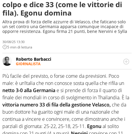
colpo e dice 33 (come le vittorie di
fila). Egonu domina
Altra prova di forza delle azzurre di Velasco, che faticano solo
un set contro una Germania apparsa comunque incapace di
opporre resistenza. Egonu firma 21 punti, bene Nervini e Sylla
30/08/25 13:30
5 min di lettura
Roberto Barbacci
GIORNALISTA
Giornalista (pubblicista) sportivo a tutto campo, è il
tuttologo di Virgilio Sport. Provate a chiedergli di boxe, di
Più facile del previsto, o forse come da previsioni. Poco
scherma, di volley o di curling: ve ne farà innamorare
male: è un’Italia che non conosce sosta quella che rifila un
netto 3-0 alla Germania
e si prende di forza il quarto di
finale dei mondiali in corso di svolgimento in Thailandia. È la
vittoria numero 33 di fila della gestione Velasco,
che da
buon dottore ha guarito ogni male di una nazionale che
continua a vincere e convincere, come dimostrano anche i
parziali di giornata: 25-22, 25-18, 25-11.
Egonu
al solito
domina con 21 punti (4 a muro),
Nervini
convince con 11