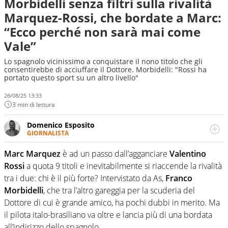
Morbidelli senza filtri sulla rivalità
Marquez-Rossi, che bordate a Marc:
“Ecco perché non sarà mai come
Vale”
Lo spagnolo vicinissimo a conquistare il nono titolo che gli
consentirebbe di acciuffare il Dottore. Morbidelli: "Rossi ha
portato questo sport su un altro livello"
26/08/25 13:33
3 min di lettura
Domenico Esposito
GIORNALISTA
Da vent’anni in campo e sul campo per vivere ogni evento
in tutte le sue sfaccettature. Passione smisurata per il
Marc Marquez
è ad un passo dall’agganciare
Valentino
calcio e per la sfera di cuoio. Il pallone è una cosa
Rossi
a quota 9 titoli e inevitabilmente si riaccende la rivalità
serissima, guai a dirgli di no
tra i due: chi è il più forte? Intervistato da As,
Franco
Morbidelli
, che tra l’altro gareggia per la scuderia del
Dottore di cui è grande amico, ha pochi dubbi in merito. Ma
il pilota italo-brasiliano va oltre e lancia più di una bordata
all’indirizzo dello spagnolo.