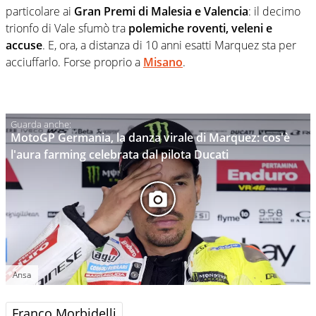
particolare ai
Gran Premi di Malesia e Valencia
: il decimo
trionfo di Vale sfumò tra
polemiche roventi, veleni e
accuse
. E, ora, a distanza di 10 anni esatti Marquez sta per
acciuffarlo. Forse proprio a
Misano
.
MotoGP Germania, la danza virale di Marquez: cos'è
l'aura farming celebrata dal pilota Ducati
Ansa
Franco Morbidelli