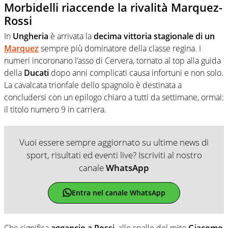
Morbidelli riaccende la rivalità Marquez-
Rossi
In
Ungheria
è arrivata la
decima vittoria stagionale di un
Marquez
sempre più dominatore della classe regina. I
numeri incoronano l’asso di Cervera, tornato al top alla guida
della
Ducati
dopo anni complicati causa infortuni e non solo.
La cavalcata trionfale dello spagnolo è destinata a
concludersi con un epilogo chiaro a tutti da settimane, ormai:
il titolo numero 9 in carriera.
Vuoi essere sempre aggiornato su ultime news di
sport, risultati ed eventi live? Iscriviti al nostro
canale
WhatsApp
Entra nel canale WhatsApp
Che significa
aggancio a Rossi
, alle spalle del mito
Giacomo