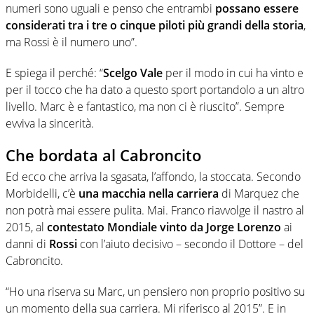
numeri sono uguali e penso che entrambi
possano essere
considerati tra i tre o cinque piloti più grandi della storia
,
ma Rossi è il numero uno”.
E spiega il perché: “
Scelgo Vale
per il modo in cui ha vinto e
per il tocco che ha dato a questo sport portandolo a un altro
livello. Marc è e fantastico, ma non ci è riuscito”. Sempre
evviva la sincerità.
Che bordata al Cabroncito
Ed ecco che arriva la sgasata, l’affondo, la stoccata. Secondo
Morbidelli, c’è
una macchia nella carriera
di Marquez che
non potrà mai essere pulita. Mai. Franco riavvolge il nastro al
2015, al
contestato Mondiale vinto da Jorge Lorenzo
ai
danni di
Rossi
con l’aiuto decisivo – secondo il Dottore – del
Cabroncito.
“Ho una riserva su Marc, un pensiero non proprio positivo su
un momento della sua carriera. Mi riferisco al 2015”. E in