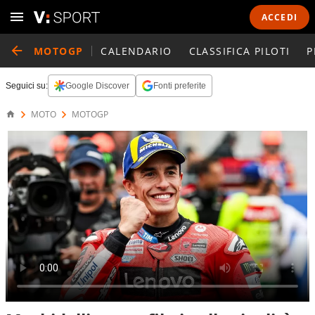
ACCEDI
MOTOGP
CALENDARIO
CLASSIFICA PILOTI
P
Seguici su:
Google Discover
Fonti preferite
MOTO
MOTOGP