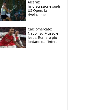
e vota Aprilia
Alcaraz,
l’indiscrezione sugli
US Open: la
rivelazione
dell’amico
giornalista e il piano
B. Rune verso la
Calciomercato:
rinuncia
Napoli su Musso e
Jesus, Romero più
lontano dall’Inter,
delirio Mastantuono,
Juve su Trubin. Il
tabellone