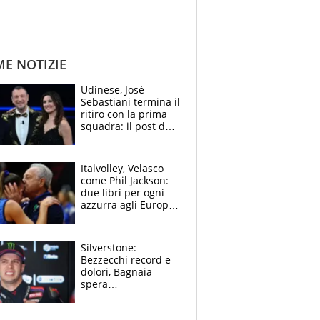
ME NOTIZIE
Udinese, Josè
Sebastiani termina il
ritiro con la prima
squadra: il post del
figlio di Amadeus e
Sanremo sullo
sfondo
Italvolley, Velasco
come Phil Jackson:
due libri per ogni
azzurra agli Europei.
Quello per Sylla è
“geniale”
Silverstone:
Bezzecchi record e
dolori, Bagnaia
spera
nell'antidolorifico,
Marquez si tira fuori