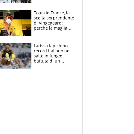
rito della Norvegia
di Haaland e
compagni
Tour de France, la
scelta sorprendente
di Vingegaard:
perché la maglia
gialla indossa la
mascherina, il
rischio da evitare
Larissa Iapichino
record italiano nel
salto in lungo:
battuta di un
centimetro mamma
Fiona May