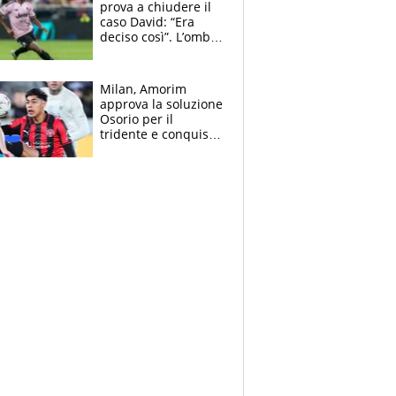
prova a chiudere il
caso David: “Era
deciso così”. L’ombra
di Zirkzee e la
sentenza dei tifosi
Milan, Amorim
approva la soluzione
Osorio per il
tridente e conquista
Jashari: la frecciata
dello svizzero all'ex
Allegri