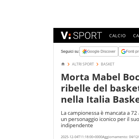
CALCIO
C
Seguici su:
Google Discover
Fonti pr
ALTRI SPORT
BASKET
Morta Mabel Bocc
ribelle del baske
nella Italia Bask
La campionessa è mancata a 72 ann
un personaggio iconico per il suo
indipendente
2025-12-04T11:18:00+0000
Aggiornamento:
04/12/