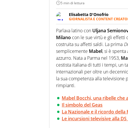
5 min di lettura
Elisabetta D'Onofrio
GIORNALISTA E CONTENT CREATO
Giornalista professionista dal 
soprattutto di calcio, di sport
Parlava latino con
Uljana Semiono
nell'ambito della creazione di 
Milano
con le sue virtù e gli effetti
ruolo di libero. Cura una classi
costruita su affetti saldi. La prima
Di
semplicemente
Mabel
, si è spent
azzurro. Nata a Parma nel 1953,
Ma
cestista italiana di tutti i tempi, un
internazionali per oltre un decennio.
la sua competenza alla televisione 
rimpianti.
Mabel Bocchi, una ribelle che 
Il simbolo del Geas
La Nazionale e il ricordo della 
Le incursioni televisive alla DS