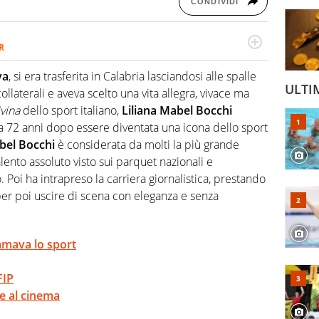
CONDIVIDI
R
2007, scrive per curiosità personale e necessità:
 e dei suoi protagonisti, concedendosi innocenti evasioni
va
, si era trasferita in Calabria lasciandosi alle spalle
format. Un tempo ala destra, oggi si sente a suo agio nel
ULTI
 collaterali e aveva scelto una vita allegra, vivace ma
fica riservata dei migliori 5 calciatori di sempre.
vina
dello sport italiano,
Liliana Mabel Bocchi
a a 72 anni dopo essere diventata una icona dello sport
bel Bocchi
è considerata da molti la più grande
 talento assoluto visto sui parquet nazionali e
 Poi ha intrapreso la carriera giornalistica, prestando
per poi uscire di scena con eleganza e senza
amava lo sport
FIP
 e al cinema