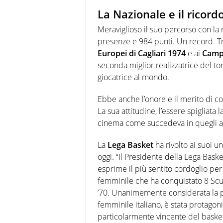
La Nazionale e il ricordo
Meraviglioso il suo percorso con la
presenze e 984 punti. Un record. Tra
Europei di Cagliari 1974
e ai
Campi
seconda miglior realizzatrice del to
giocatrice al mondo.
Ebbe anche l’onore e il merito di c
La sua attitudine, l’essere spigliata 
cinema come succedeva in quegli a
La
Lega Basket
ha rivolto ai suoi u
oggi. “Il Presidente della Lega Bask
esprime il più sentito cordoglio per
femminile che ha conquistato 8 Scu
’70. Unanimemente considerata la pi
femminile italiano, è stata protagon
particolarmente vincente del basket