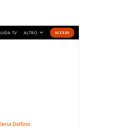
UIDA TV
ALTRO
ACCEDI
CALENDARI E CLASSIFICHE
ALTRI SPORT
MONDIALI 2026
OLIMPIADI
GOSSIP
LIFESTYLE
lleria Delfino