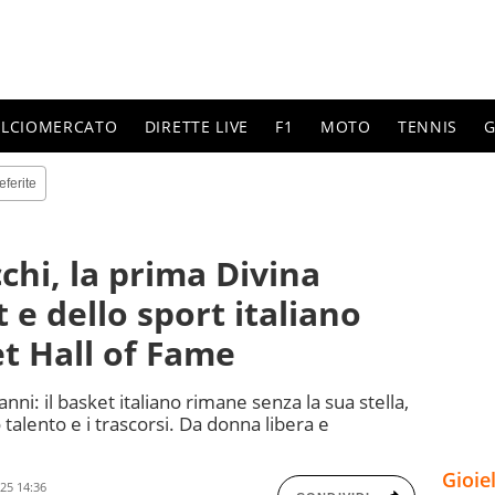
ALCIOMERCATO
DIRETTE LIVE
F1
MOTO
TENNIS
G
eferite
hi, la prima Divina
t e dello sport italiano
et Hall of Fame
i: il basket italiano rimane senza la sua stella,
 talento e i trascorsi. Da donna libera e
Gioie
25 14:36