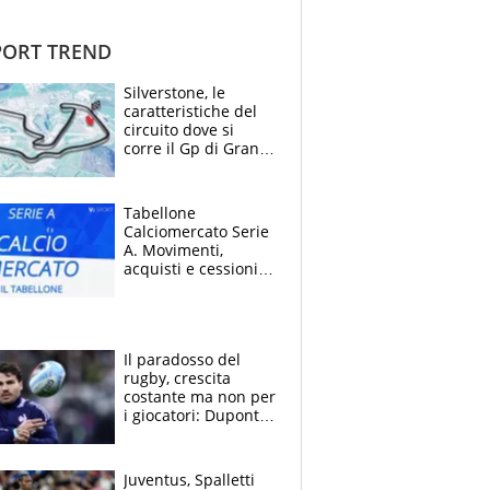
ORT TREND
Silverstone, le
caratteristiche del
circuito dove si
corre il Gp di Gran
Bretagna del
Motomondiale
Tabellone
Calciomercato Serie
A. Movimenti,
acquisti e cessioni:
estate 2026-27
Il paradosso del
rugby, crescita
costante ma non per
i giocatori: Dupont
(il più pagato al
mondo) guadagna
solo 1,4 milioni
Juventus, Spalletti
all'anno