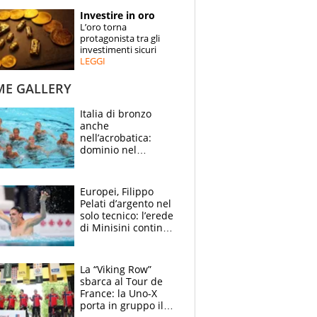
STORIE
Investire in oro
L’oro torna
SPECIALI
protagonista tra gli
investimenti sicuri
LEGGI
ESPERTI
ME GALLERY
CONTATTI
Italia di bronzo
anche
nell’acrobatica:
dominio nel
medagliere, ora
tocca a Ceccon, Curti
e compagni
Europei, Filippo
continuare
Pelati d’argento nel
solo tecnico: l’erede
di Minisini continua
a stupire, Los
Angeles è già nel
mirino
La “Viking Row”
sbarca al Tour de
France: la Uno-X
porta in gruppo il