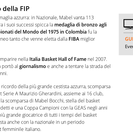
 della FIP
 maglia azzurra: in Nazionale, Mabel vanta 113
 i suoi successi spicca la
medaglia di bronzo agli
onati del Mondo del 1975 in Colombia
fu la
GUI
rneo tanto che venne eletta dalla
FIBA
miglior
Even
omparire nella
Italia Basket Hall of Fame
nel 2007.
la portò al
giornalismo
e anche a tentare la strada del
nni.
n ricordo della più grande cestista azzurra, scomparsa
et Serie A Maurizio Gherardini, assieme ai 16 club,
 la scomparsa di Mabel Bocchi, stella del basket
detti e una Coppa Campioni con la GEAS negli anni
ù grande giocatrice di tutti i tempi del basket
ista anche con la nazionale in un periodo
 femminile italiano.