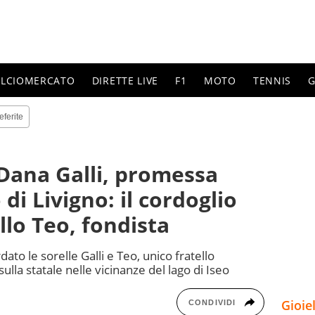
ALCIOMERCATO
DIRETTE LIVE
F1
MOTO
TENNIS
G
eferite
Dana Galli, promessa
 di Livigno: il cordoglio
ello Teo, fondista
rdato le sorelle Galli e Teo, unico fratello
lla statale nelle vicinanze del lago di Iseo
Gioie
CONDIVIDI