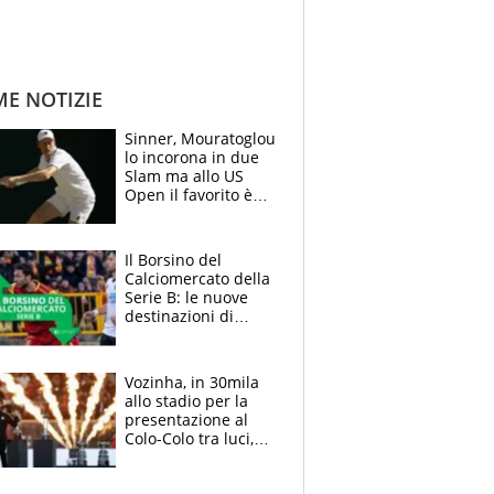
ME NOTIZIE
Sinner, Mouratoglou
lo incorona in due
Slam ma allo US
Open il favorito è
Alcaraz. Laila,
passerella nel
museo
Il Borsino del
Calciomercato della
Serie B: le nuove
destinazioni di
Pittarello, Dorval e
Parigi
Vozinha, in 30mila
allo stadio per la
presentazione al
Colo-Colo tra luci,
spettacolo, elicotteri
e paracadutisti