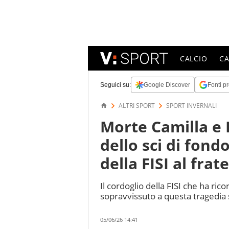
CALCIO
C
Seguici su:
Google Discover
Fonti pr
ALTRI SPORT
SPORT INVERNALI
Morte Camilla e 
dello sci di fondo
della FISI al frat
Il cordoglio della FISI che ha rico
sopravvissuto a questa tragedia su
05/06/26 14:41