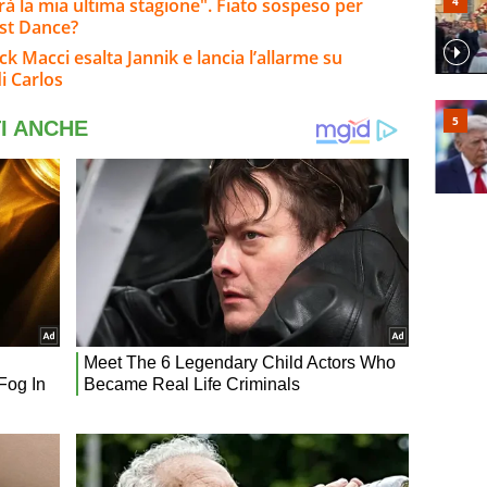
arà la mia ultima stagione". Fiato sospeso per
ast Dance?
ck Macci esalta Jannik e lancia l’allarme su
i Carlos