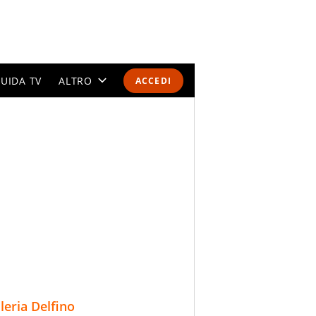
UIDA TV
ALTRO
ACCEDI
CALENDARI E CLASSIFICHE
ALTRI SPORT
MONDIALI 2026
OLIMPIADI
GOSSIP
LIFESTYLE
lleria Delfino