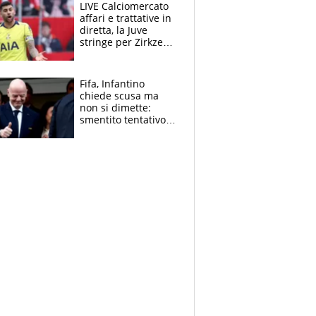
LIVE Calciomercato
affari e trattative in
diretta, la Juve
stringe per Zirkzee,
Inter-Romero si
insinua l'Atletico,
Napoli-Lukaku
Fifa, Infantino
chiede scusa ma
non si dimette:
smentito tentativo di
corruzione al
Marocco