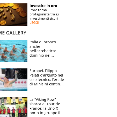
STORIE
Investire in oro
L’oro torna
SPECIALI
protagonista tra gli
investimenti sicuri
LEGGI
ESPERTI
ME GALLERY
CONTATTI
Italia di bronzo
anche
nell’acrobatica:
dominio nel
medagliere, ora
tocca a Ceccon, Curti
e compagni
Europei, Filippo
continuare
Pelati d’argento nel
solo tecnico: l’erede
di Minisini continua
a stupire, Los
Angeles è già nel
mirino
La “Viking Row”
sbarca al Tour de
France: la Uno-X
porta in gruppo il