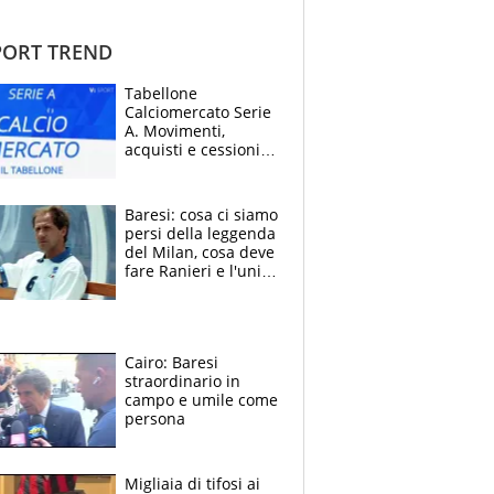
ORT TREND
Tabellone
Calciomercato Serie
A. Movimenti,
acquisti e cessioni:
estate 2026-27
Baresi: cosa ci siamo
persi della leggenda
del Milan, cosa deve
fare Ranieri e l'unico
neo di una carriera
immacolata
Cairo: Baresi
straordinario in
campo e umile come
persona
Migliaia di tifosi ai