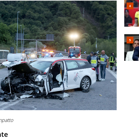
impatto
nte