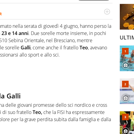
R
2007, scrive per curiosità personale e necessità:
 e dei suoi protagonisti, concedendosi innocenti evasioni
umato nella serata di giovedì 4 giugno, hanno perso la
format. Un tempo ala destra, oggi si sente a suo agio nel
a
23 e 14 anni
. Due sorelle morte insieme, in pochi
fica riservata dei migliori 5 calciatori di sempre.
ULTI
 510 Sebina Orientale, nel Bresciano, mentre
le sorelle
Galli
, come anche il fratello
Teo
, avevano
ionarsi allo sport e allo sci.
a Galli
na delle giovani promesse dello sci nordico e cross
 di suo fratello
Teo,
che la FISI ha espressamente
lore per la grave perdita subita dalla famiglia e dalla