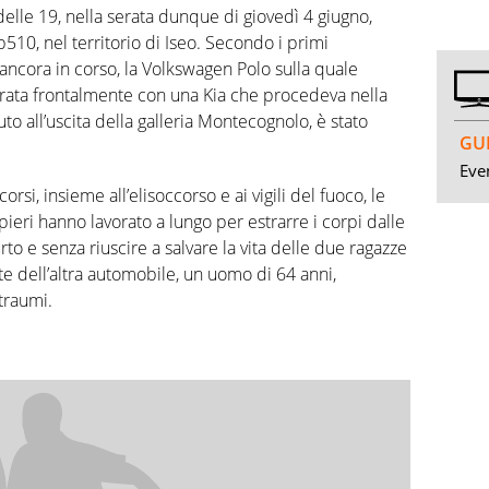
elle 19, nella serata dunque di giovedì 4 giugno,
p510, nel territorio di Iseo. Secondo i primi
 ancora in corso, la Volkswagen Polo sulla quale
ntrata frontalmente con una Kia che procedeva nella
to all’uscita della galleria Montecognolo, è stato
GUI
Even
rsi, insieme all’elisoccorso e ai vigili del fuoco, le
eri hanno lavorato a lungo per estrarre i corpi dalle
urto e senza riuscire a salvare la vita delle due ragazze
te dell’altra automobile, un uomo di 64 anni,
traumi.