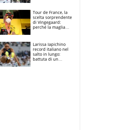
rito della Norvegia
di Haaland e
compagni
Tour de France, la
scelta sorprendente
di Vingegaard:
perché la maglia
gialla indossa la
mascherina, il
rischio da evitare
Larissa Iapichino
record italiano nel
salto in lungo:
battuta di un
centimetro mamma
Fiona May