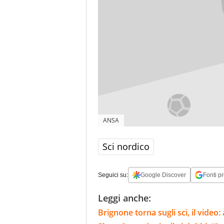
ANSA
Sci nordico
Seguici su:
Google Discover
Fonti pr
Leggi anche:
Brignone torna sugli sci, il video