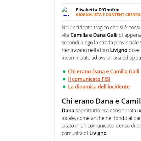
Elisabetta D'Onofrio
GIORNALISTA E CONTENT CREATO
Giornalista professionista dal 
soprattutto di calcio, di sport
Nell’incidente tragico che si è cons
nell'ambito della creazione di 
vita
Camilla e Dana Galli
di appen
ruolo di libero. Cura una classi
secondi lungo la strada provinciale
rientravano nella loro
Livigno
dove 
incominciato ad avvicinarsi ed appass
Chi erano Dana e Camilla Galli
Il comunicato FISI
La dinamica dell'incidente
Chi erano Dana e Camill
Dana
soprattutto era considerata u
locale, come anche nel fondo al pari
citato in un comunicato, denso di do
comunità di
Livigno
.