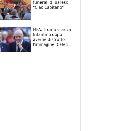
funerali di Baresi:
"Ciao Capitano"
FIFA, Trump scarica
Infantino dopo
averne distrutto
l’immagine: Ceferin
sceglie la
Supercoppa per il
contrattacco