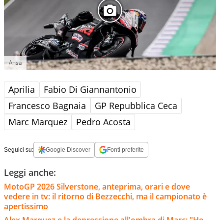
Ansa
Aprilia
Fabio Di Giannantonio
Francesco Bagnaia
GP Repubblica Ceca
Marc Marquez
Pedro Acosta
Seguici su:
Google Discover
Fonti preferite
Leggi anche:
MotoGP 2026 Silverstone, anteprima, orari e dove
vedere in tv: il ritorno di Bezzecchi, ma il campionato è
apertissimo