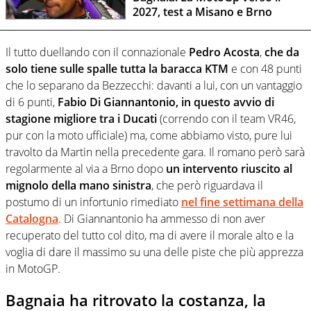
2027, test a Misano e Brno
Il tutto duellando con il connazionale
Pedro Acosta
,
che da
solo tiene sulle spalle tutta la baracca KTM
e con 48 punti
che lo separano da Bezzecchi: davanti a lui, con un vantaggio
di 6 punti,
Fabio Di Giannantonio, in questo avvio di
stagione migliore tra i Ducati
(correndo con il team VR46,
pur con la moto ufficiale) ma, come abbiamo visto, pure lui
travolto da Martin nella precedente gara. Il romano però sarà
regolarmente al via a Brno dopo
un intervento riuscito al
mignolo della mano sinistra
, che però riguardava il
postumo di un infortunio rimediato
nel fine settimana della
Catalogna
. Di Giannantonio ha ammesso di non aver
recuperato del tutto col dito, ma di avere il morale alto e la
voglia di dare il massimo su una delle piste che più apprezza
in MotoGP.
Bagnaia ha ritrovato la costanza, la