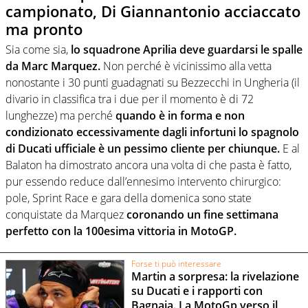
campionato, Di Giannantonio acciaccato
ma pronto
Sia come sia,
lo squadrone Aprilia deve guardarsi le spalle
da Marc Marquez.
Non perché è vicinissimo alla vetta
nonostante i 30 punti guadagnati su Bezzecchi in Ungheria (il
divario in classifica tra i due per il momento è di 72
lunghezze) ma perché
quando è in forma e non
condizionato eccessivamente dagli infortuni lo spagnolo
di Ducati ufficiale è un pessimo cliente per chiunque.
E al
Balaton ha dimostrato ancora una volta di che pasta è fatto,
pur essendo reduce dall’ennesimo intervento chirurgico:
pole, Sprint Race e gara della domenica sono state
conquistate da Marquez
coronando un fine settimana
perfetto con la 100esima vittoria in MotoGP.
Forse ti può interessare
Martin a sorpresa: la rivelazione
su Ducati e i rapporti con
Bagnaia. La MotoGp verso il