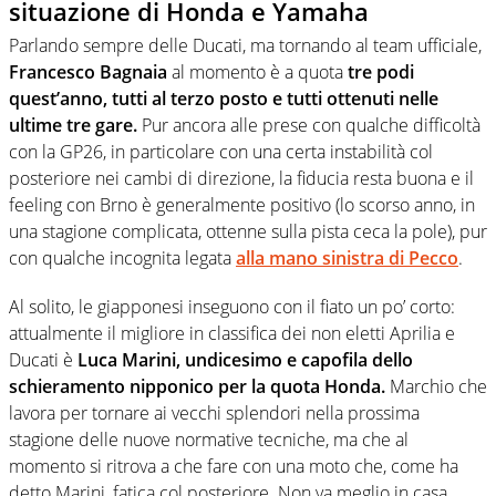
situazione di Honda e Yamaha
Parlando sempre delle Ducati, ma tornando al team ufficiale,
Francesco Bagnaia
al momento è a quota
tre podi
quest’anno, tutti al terzo posto e tutti ottenuti nelle
ultime tre gare.
Pur ancora alle prese con qualche difficoltà
con la GP26, in particolare con una certa instabilità col
posteriore nei cambi di direzione, la fiducia resta buona e il
feeling con Brno è generalmente positivo (lo scorso anno, in
una stagione complicata, ottenne sulla pista ceca la pole), pur
con qualche incognita legata
alla mano sinistra di Pecco
.
Al solito, le giapponesi inseguono con il fiato un po’ corto:
attualmente il migliore in classifica dei non eletti Aprilia e
Ducati è
Luca Marini, undicesimo e capofila dello
schieramento nipponico per la quota Honda.
Marchio che
lavora per tornare ai vecchi splendori nella prossima
stagione delle nuove normative tecniche, ma che al
momento si ritrova a che fare con una moto che, come ha
detto Marini, fatica col posteriore. Non va meglio in casa