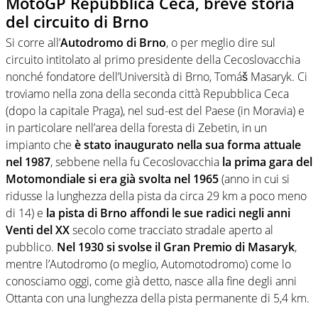
MotoGP Repubblica Ceca, breve storia
del circuito di Brno
Si corre all’
Autodromo di Brno
, o per meglio dire sul
circuito intitolato al primo presidente della Cecoslovacchia
nonché fondatore dell’Università di Brno, Tomáš Masaryk. Ci
troviamo nella zona della seconda città Repubblica Ceca
(dopo la capitale Praga), nel sud-est del Paese (in Moravia) e
in particolare nell’area della foresta di Zebetin, in un
impianto che
è stato inaugurato nella sua forma attuale
nel 1987
, sebbene nella fu Cecoslovacchia
la prima gara del
Motomondiale si era già svolta nel 1965
(anno in cui si
ridusse la lunghezza della pista da circa 29 km a poco meno
di 14) e
la pista di Brno affondi le sue radici negli anni
Venti del XX
secolo come tracciato stradale aperto al
pubblico.
Nel 1930 si svolse il Gran Premio di Masaryk
,
mentre l’Autodromo (o meglio, Automotodromo) come lo
conosciamo oggi, come già detto, nasce alla fine degli anni
Ottanta con una lunghezza della pista permanente di 5,4 km.