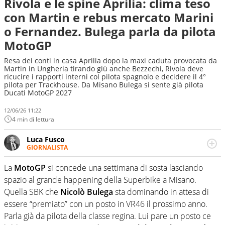
Rivola e le spine Aprilia: clima teso
con Martin e rebus mercato Marini
o Fernandez. Bulega parla da pilota
MotoGP
Resa dei conti in casa Aprilia dopo la maxi caduta provocata da
Martin in Ungheria tirando giù anche Bezzechi, Rivola deve
ricucire i rapporti interni col pilota spagnolo e decidere il 4°
pilota per Trackhouse. Da Misano Bulega si sente già pilota
Ducati MotoGP 2027
12/06/26 11:22
4 min di lettura
Luca Fusco
GIORNALISTA
Giornalista multimediale. Quando si accendono i motori,
lui sgasa, impenna, derapa. E spesso e volentieri finisce
La
MotoGP
si concede una settimana di sosta lasciando
sul podio
spazio al grande happening della Superbike a Misano.
Quella SBK che
Nicolò Bulega
sta dominando in attesa di
essere “premiato” con un posto in VR46 il prossimo anno.
Parla già da pilota della classe regina. Lui pare un posto ce