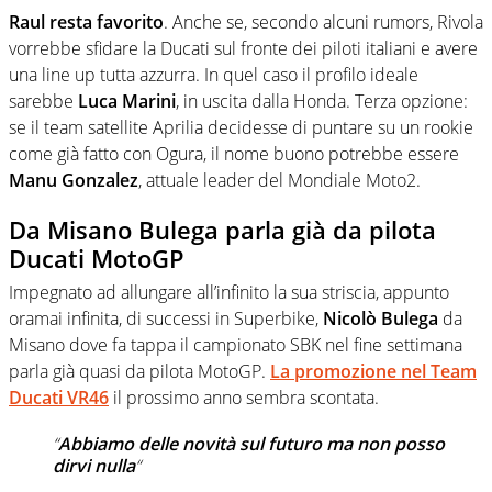
Raul resta favorito
. Anche se, secondo alcuni rumors, Rivola
vorrebbe sfidare la Ducati sul fronte dei piloti italiani e avere
una line up tutta azzurra. In quel caso il profilo ideale
sarebbe
Luca Marini
, in uscita dalla Honda. Terza opzione:
se il team satellite Aprilia decidesse di puntare su un rookie
come già fatto con Ogura, il nome buono potrebbe essere
Manu Gonzalez
, attuale leader del Mondiale Moto2.
Da Misano Bulega parla già da pilota
Ducati MotoGP
Impegnato ad allungare all’infinito la sua striscia, appunto
oramai infinita, di successi in Superbike,
Nicolò Bulega
da
Misano dove fa tappa il campionato SBK nel fine settimana
parla già quasi da pilota MotoGP.
La promozione nel Team
Ducati VR46
il prossimo anno sembra scontata.
“
Abbiamo delle novità sul futuro ma
non posso
dirvi nulla
“