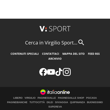
Cerca in Virgilio Sport...
CONTENUTI SPECIALI
CONTATTACI
MAPPA DEL SITO
FEED RSS
ARCHIVIO
LIBERO
VIRGILIO
PAGINEGIALLE
PAGINEGIALLE SHOP
PGCASA
PAGINEBIANCHE
TUTTOCITTÀ
DILEI
SIVIAGGIA
QUIFINANZA
BUONISSIMO
SUPEREVA