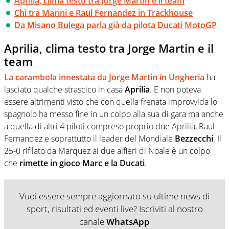
Aprilia, clima testo tra Jorge Martin e il team
Chi tra Marini e Raul Fernandez in Trackhouse
Da Misano Bulega parla già da pilota Ducati MotoGP
Aprilia, clima testo tra Jorge Martin e il
team
La carambola innestata da Jorge Martin in Ungheria
ha
lasciato qualche strascico in casa
Aprilia
. E non poteva
essere altrimenti visto che con quella frenata improvvida lo
spagnolo ha messo fine in un colpo alla sua di gara ma anche
a quella di altri 4 piloti compreso proprio due Aprilia, Raul
Fernandez e soprattutto il leader del Mondiale
Bezzecchi
. Il
25-0 rifilato da Marquez ai due alfieri di Noale è un colpo
che
rimette in gioco Marc e la Ducati
.
Vuoi essere sempre aggiornato su ultime news di
sport, risultati ed eventi live? Iscriviti al nostro
canale
WhatsApp