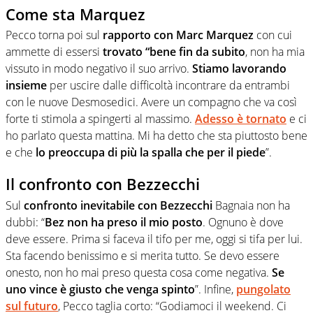
Come sta Marquez
Pecco torna poi sul
rapporto con Marc Marquez
con cui
ammette di essersi
trovato “bene fin da subito
, non ha mia
vissuto in modo negativo il suo arrivo.
Stiamo lavorando
insieme
per uscire dalle difficoltà incontrare da entrambi
con le nuove Desmosedici. Avere un compagno che va così
forte ti stimola a spingerti al massimo.
Adesso è tornato
e ci
ho parlato questa mattina. Mi ha detto che sta piuttosto bene
e che
lo preoccupa di più la spalla che per il piede
”.
Il confronto con Bezzecchi
Sul
confronto inevitabile con Bezzecchi
Bagnaia non ha
dubbi: “
Bez non ha preso il mio posto
. Ognuno è dove
deve essere. Prima si faceva il tifo per me, oggi si tifa per lui.
Sta facendo benissimo e si merita tutto. Se devo essere
onesto, non ho mai preso questa cosa come negativa.
Se
uno vince è giusto che venga spinto
”. Infine,
pungolato
sul futuro
, Pecco taglia corto: “Godiamoci il weekend. Ci