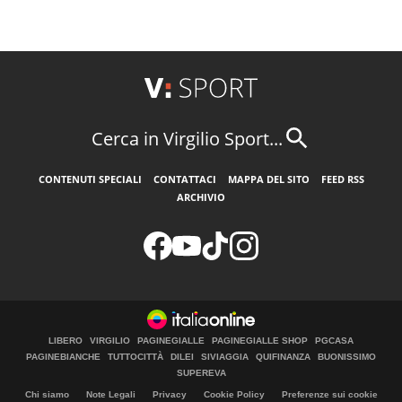
Cerca in Virgilio Sport...
CONTENUTI SPECIALI
CONTATTACI
MAPPA DEL SITO
FEED RSS
ARCHIVIO
LIBERO
VIRGILIO
PAGINEGIALLE
PAGINEGIALLE SHOP
PGCASA
PAGINEBIANCHE
TUTTOCITTÀ
DILEI
SIVIAGGIA
QUIFINANZA
BUONISSIMO
SUPEREVA
Chi siamo
Note Legali
Privacy
Cookie Policy
Preferenze sui cookie