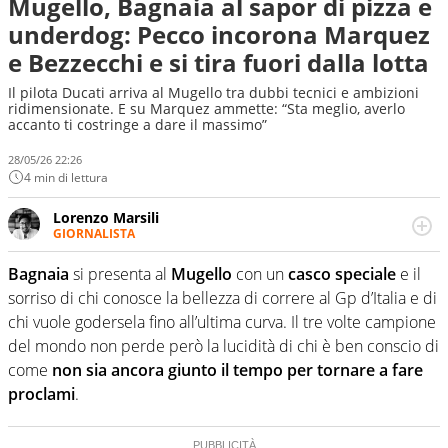
Mugello, Bagnaia al sapor di pizza e
underdog: Pecco incorona Marquez
e Bezzecchi e si tira fuori dalla lotta
Il pilota Ducati arriva al Mugello tra dubbi tecnici e ambizioni
ridimensionate. E su Marquez ammette: “Sta meglio, averlo
accanto ti costringe a dare il massimo”
28/05/26 22:26
4 min di lettura
Lorenzo Marsili
GIORNALISTA
Giornalista pubblicista, redattore, divulgatore. E' una
delle anime video del sito: racconta in immagini un
Bagnaia
si presenta al
Mugello
con un
casco speciale
e il
evento e lo fa come pochi altri
sorriso di chi conosce la bellezza di correre al Gp d’Italia e di
chi vuole godersela fino all’ultima curva. Il tre volte campione
del mondo non perde però la lucidità di chi è ben conscio di
come
non sia ancora giunto il tempo per tornare a fare
proclami
.