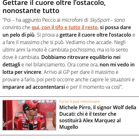
Gettare il cuore oltre l’ostacolo,
nonostante tutto
“Poi – ha aggiunto Pecco ai microfoni di
SkySport
– sono
convinto che
qui, con il tifo e tutto il resto
,
si possa dare
un pelo di più
. Si prova a
gettare il cuore oltre l’ostacolo
e
a fare il massimo che si può. Vediamo che accade. Negli
ultimi anni la moto è cambiata pochissimo, ma io lo sento
dove è cambiata.
Dobbiamo ritrovare equilibrio nei
dettagli
e nel bilanciamento. Ora come ora,
non mi vedo in
lotta per vincere
. Arrivo al GP per dare il massimo e
provare a farlo, poi però occorre anche capire le situazioni e
imparare ad accontentarsi
e per il momento va così”.
Forse ti può interessare
Michele Pirro, il signor Wolf della
Ducati: chi è il tester che
sostituirà Alex Marquez al
Mugello