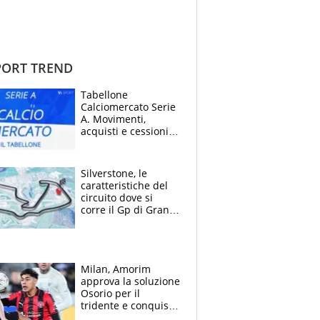
ORT TREND
Tabellone
Calciomercato Serie
A. Movimenti,
acquisti e cessioni:
estate 2026-27
Silverstone, le
caratteristiche del
circuito dove si
corre il Gp di Gran
Bretagna del
Motomondiale
Milan, Amorim
approva la soluzione
Osorio per il
tridente e conquista
Jashari: la frecciata