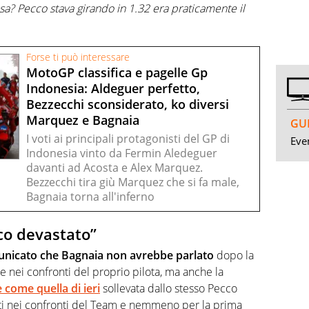
sa? Pecco stava girando in 1.32 era praticamente il
Forse ti può interessare
MotoGP classifica e pagelle Gp
Indonesia: Aldeguer perfetto,
Bezzecchi sconsiderato, ko diversi
Marquez e Bagnaia
GUI
I voti ai principali protagonisti del GP di
Even
Indonesia vinto da Fermin Aledeguer
davanti ad Acosta e Alex Marquez.
Bezzecchi tira giù Marquez che si fa male,
Bagnaia torna all'inferno
co devastato”
unicato che Bagnaia non avrebbe parlato
dopo la
 nei confronti del proprio pilota, ma anche la
e come quella di ieri
sollevata dallo stesso Pecco
rti nei confronti del Team e nemmeno per la prima