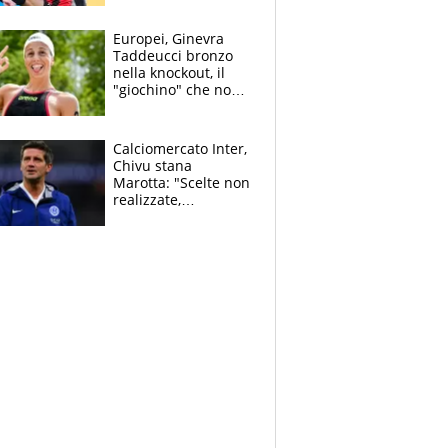
dello svizzero all'ex
Allegri
Europei, Ginevra
Taddeucci bronzo
nella knockout, il
"giochino" che non
le piace: "La Senna?
Oggi era pulita"
Calciomercato Inter,
Chivu stana
Marotta: "Scelte non
realizzate,
dobbiamo
completare la
squadra"