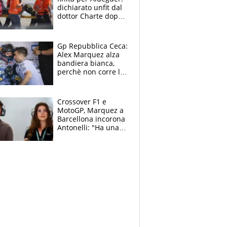
dichiarato unfit dal
dottor Charte dopo
la brutta caduta di
venerdì
Gp Repubblica Ceca:
Alex Marquez alza
bandiera bianca,
perchè non corre la
Sprint e la gara di
Brno
Crossover F1 e
MotoGP, Marquez a
Barcellona incorona
Antonelli: "Ha una
grinta diversa"