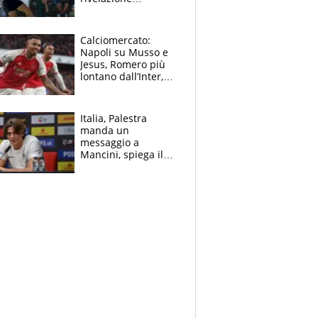
dell’amico
giornalista e il piano
B. Rune verso la
Calciomercato:
rinuncia
Napoli su Musso e
Jesus, Romero più
lontano dall’Inter,
delirio Mastantuono,
Juve su Trubin. Il
tabellone
Italia, Palestra
manda un
messaggio a
Mancini, spiega il
motivo del no
all’Inter e lancia
l'alleanza con
Donnarumma