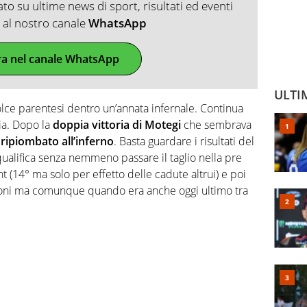
o su ultime news di sport, risultati ed eventi
ti al nostro canale
WhatsApp
ra nel canale WhatsApp
ULTI
olce parentesi dentro un’annata infernale. Continua
ia. Dopo la
doppia vittoria di Motegi
che sembrava
ripiombato all’inferno
. Basta guardare i risultati del
qualifica senza nemmeno passare il taglio nella pre
nt (14° ma solo per effetto delle cadute altrui) e poi
ioni ma comunque quando era anche oggi ultimo tra