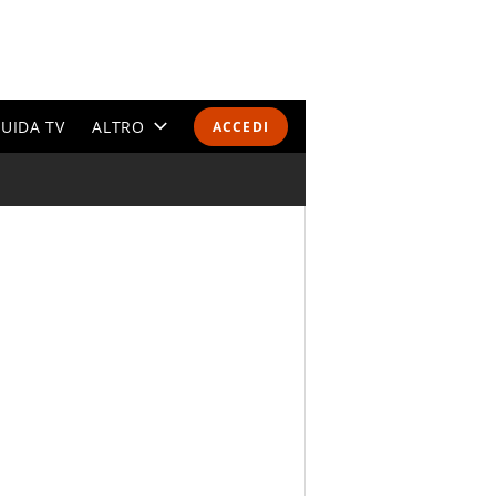
UIDA TV
ALTRO
ACCEDI
CALENDARI E CLASSIFICHE
ALTRI SPORT
MONDIALI 2026
OLIMPIADI
GOSSIP
LIFESTYLE