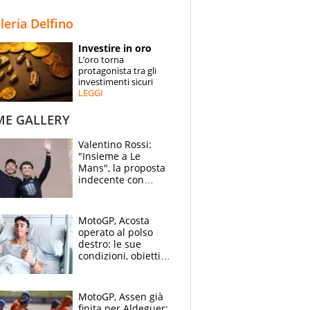
STORIE
lleria Delfino
SPECIALI
Investire in oro
L’oro torna
ESPERTI
protagonista tra gli
investimenti sicuri
LEGGI
CONTATTI
ME GALLERY
Valentino Rossi:
"Insieme a Le
Mans", la proposta
indecente con
Lando Norris al
Festival di
Goodwood
MotoGP, Acosta
operato al polso
destro: le sue
condizioni, obiettivo
Sachsenring
MotoGP, Assen già
finita per Aldeguer: