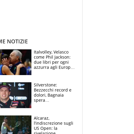
ME NOTIZIE
Italvolley, Velasco
come Phil Jackson:
due libri per ogni
azzurra agli Europei.
Quello per Sylla è
“geniale”
Silverstone:
Bezzecchi record e
dolori, Bagnaia
spera
nell'antidolorifico,
Marquez si tira fuori
e vota Aprilia
Alcaraz,
l’indiscrezione sugli
US Open: la
rivelazione