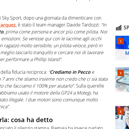
di Sky Sport, dopo una giornata da dimenticare con
 Marquez
, è stato il team manager Davide Tardozzi:
“In
SP
to
, prima come persona e ancor più come pilota. Noi
emozioni. Se venisse qui con le lacrime agli occhi
 ragazzo molto sensibile, un pilota veloce, però in
lio lasciarlo tranquillo e cercare noi di lavorare
er performare a Phillip Island”.
 della fiducia reciproca:
“
Crediamo in Pecco
e
 7 anni che stiamo insieme non credo che ci sia stata
to che facciamo il 100% per aiutarlo”.
Sulla querelle
abbiamo usato il motore della GP24 a Motegi, ha
tato illegale. I due motori sono comunque molto
ica”.
la: cosa ha detto
ciato il silenzio stampa, Bagnaia ha invece parlato