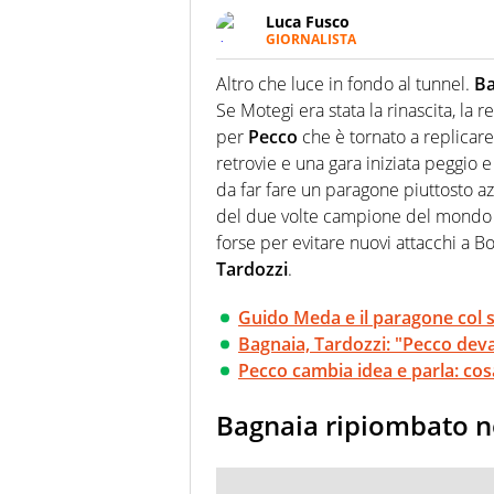
Luca Fusco
GIORNALISTA
Giornalista multimediale. Quan
spesso e volentieri finisce sul 
Altro che luce in fondo al tunnel.
Ba
Se Motegi era stata la rinascita, la 
per
Pecco
che è tornato a replicare
retrovie e una gara iniziata peggio e
da far fare un paragone piuttosto a
del due volte campione del mondo q
forse per evitare nuovi attacchi a B
Tardozzi
.
Guido Meda e il paragone col 
Bagnaia, Tardozzi: "Pecco dev
Pecco cambia idea e parla: cos
Bagnaia ripiombato ne