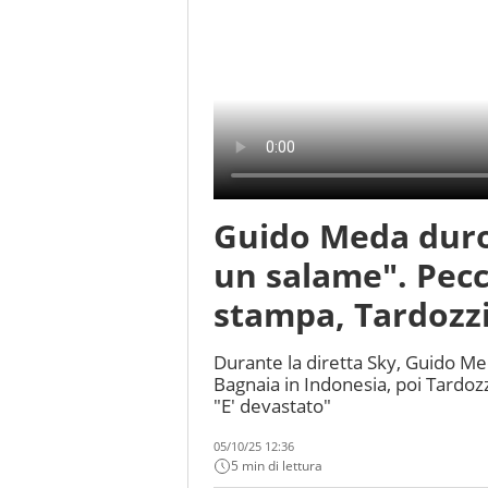
Guido Meda duro
un salame". Pecc
stampa, Tardozzi
Durante la diretta Sky, Guido M
Bagnaia in Indonesia, poi Tardozz
"E' devastato"
05/10/25 12:36
5 min di lettura