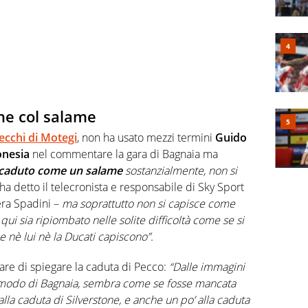
ne col salame
ecchi di Motegi
, non ha usato mezzi termini
Guido
onesia
nel commentare la gara di Bagnaia ma
 caduto come un salame
sostanzialmente, non si
ha detto il telecronista e responsabile di Sky Sport
era Spadini –
ma soprattutto non si capisce come
i sia ripiombato nelle solite difficoltà come se si
 nè lui nè la Ducati capiscono”.
are di spiegare la caduta di Pecco:
“Dalle immagini
a modo di Bagnaia, sembra come se fosse mancata
 alla caduta di Silverstone, e anche un po’ alla caduta