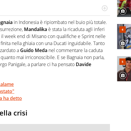
do si accendono i motori, lui sgasa, impenna, derapa. E
podio
gnaia
in Indonesia è ripiombato nel buio più totale.
resurrezione,
Mandalika
è stata la ricaduta agli inferi
 il week end di Misano con qualifiche e Sprint nelle
 finita nella ghiaia con una Ducati inguidabile. Tanto
zzardato a
Guido Meda
nel commentare la caduta
uanto mai irriconoscibile. E se Bagnaia non parla,
orgo Panigale, a parlare ci ha pensato
Davide
salame
astato"
a ha detto
lla crisi