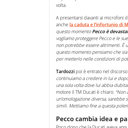
volta.
A presentarsi davanti ai microfoni 
anche
la caduta e l’infortunio di
questo momento
Pecco è devasta
vogliamo proteggere Pecco e le sue 
non potrebbe essere altrimenti. È un
questo momento pensiamo che sia meg
per metterlo nelle condizioni di pot
Tardozzi
poi è entrato nel discorso
continuiamo a credere in lui e dopo
una sola volta dove lui abbia dubita
motore il TM Ducati è chiaro:
“Non 
un’omologazione diversa, sarebbe s
simili. Mettiamo fine a questa polem
Pecco cambia idea e par
Poco dopo che la Ducati aveva annun