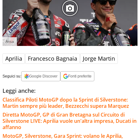
Ansa
Aprilia
Francesco Bagnaia
Jorge Martin
Seguici su:
Google Discover
Fonti preferite
Leggi anche:
Classifica Piloti MotoGP dopo la Sprint di Silverstone:
Martin sempre più leader, Bezzecchi supera Marquez
Diretta MotoGP, GP di Gran Bretagna sul Circuito di
Silverstone LIVE: Aprilia vuole un'altra impresa, Ducati in
affanno
MotoGP, Silverstone, Gara Sprint: volano le Aprilia,