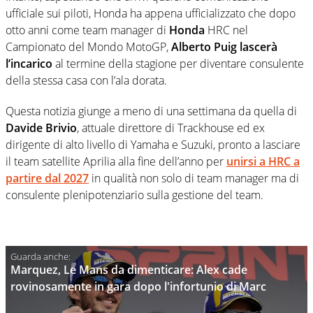
ufficiale sui piloti, Honda ha appena ufficializzato che d
opo
otto anni come team manager di
Honda
HRC nel
Campionato del Mondo MotoGP,
Alberto Puig lascerà
l’incarico
al termine della stagione per diventare consulente
della stessa casa con l’ala dorata.
Questa notizia giunge a meno di una settimana da quella di
Davide Brivio
, attuale direttore di Trackhouse ed ex
dirigente di alto livello di Yamaha e Suzuki, pronto a lasciare
il team satellite Aprilia alla fine dell’anno per
unirsi a HRC a
partire dal 2027
in qualità non solo di team manager ma di
consulente plenipotenziario sulla gestione del team.
Marquez, Le Mans da dimenticare: Alex cade
rovinosamente in gara dopo l'infortunio di Marc