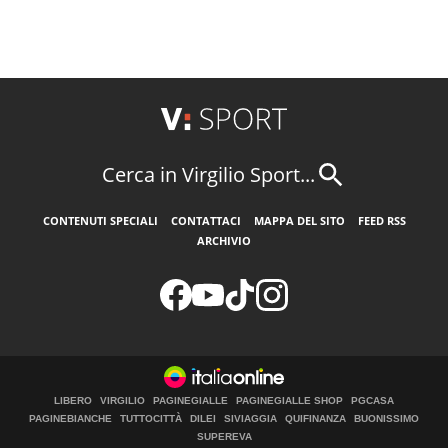
Cerca in Virgilio Sport...
CONTENUTI SPECIALI
CONTATTACI
MAPPA DEL SITO
FEED RSS
ARCHIVIO
LIBERO
VIRGILIO
PAGINEGIALLE
PAGINEGIALLE SHOP
PGCASA
PAGINEBIANCHE
TUTTOCITTÀ
DILEI
SIVIAGGIA
QUIFINANZA
BUONISSIMO
SUPEREVA