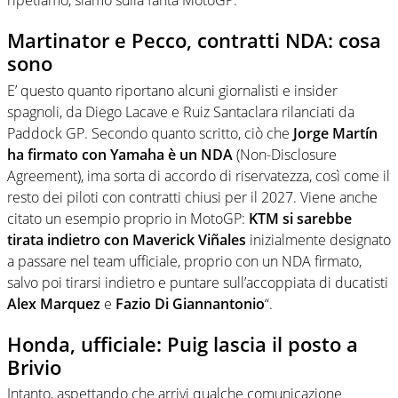
ripetiamo, siamo sulla fanta MotoGP.
Martinator e Pecco, contratti NDA: cosa
sono
E’ questo quanto riportano alcuni giornalisti e insider
spagnoli, da Diego Lacave e Ruiz Santaclara rilanciati da
Paddock GP. Secondo quanto scritto, ciò che
Jorge Martín
ha firmato con Yamaha è un NDA
(Non-Disclosure
Agreement), ima sorta di accordo di riservatezza, così come il
resto dei piloti con contratti chiusi per il 2027. Viene anche
citato un esempio proprio in MotoGP:
KTM si sarebbe
tirata indietro con Maverick Viñales
inizialmente designato
a passare nel team ufficiale, proprio con un NDA firmato,
salvo poi tirarsi indietro e puntare sull’accoppiata di ducatisti
Alex Marquez
e
Fazio Di Giannantonio
“.
Honda, ufficiale: Puig lascia il posto a
Brivio
Intanto, aspettando che arrivi qualche comunicazione