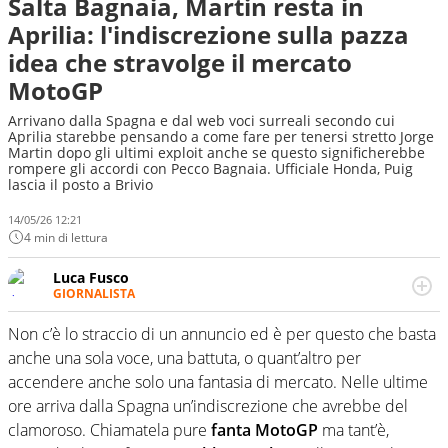
Salta Bagnaia, Martin resta in
Aprilia: l'indiscrezione sulla pazza
idea che stravolge il mercato
MotoGP
Arrivano dalla Spagna e dal web voci surreali secondo cui
Aprilia starebbe pensando a come fare per tenersi stretto Jorge
Martin dopo gli ultimi exploit anche se questo significherebbe
rompere gli accordi con Pecco Bagnaia. Ufficiale Honda, Puig
lascia il posto a Brivio
14/05/26 12:21
4 min di lettura
Luca Fusco
GIORNALISTA
Giornalista multimediale. Quando si accendono i motori,
lui sgasa, impenna, derapa. E spesso e volentieri finisce
Non c’è lo straccio di un annuncio ed è per questo che basta
sul podio
anche una sola voce, una battuta, o quant’altro per
accendere anche solo una fantasia di mercato. Nelle ultime
ore arriva dalla Spagna un’indiscrezione che avrebbe del
clamoroso. Chiamatela pure
fanta MotoGP
ma tant’è,