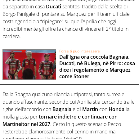
da separato in casa
Ducati
sentitosi tradito dalla scelta di
Borgo Panigale di puntare su Marquez per il team ufficiale
costringendolo a “ripiegare” su quell’Aprilia che oggi
incredibilmente gli offre la chance di vincere il 2° titolo in
carriera.
Forse ti può interessare
Dall'Igna ora coccola Bagnaia.
Ducati, nè Bulega, nè Pirro: cosa
dice il regolamento e Marquez
come Stoner
Dalla Spagna qualcuno rilancia un’ipotesi, tanto surreale
quando affascinante, secondo cui Aprilia stia cercando tra le
righe dell’accordo con
Bagnaia
e di
Martin
con
Honda
la
molla giusta per
tornare indietro e continuare con
Martineitor nel 2027
. Certo in questo scenario Pecco
resterebbe clamorosamente col cerino in mano ma