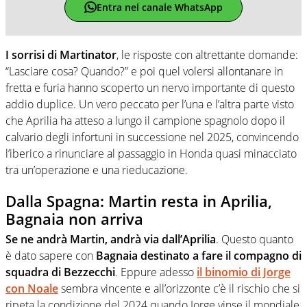
Entra nel canale WhatsApp
I sorrisi di Martinator
, le risposte con altrettante domande:
“Lasciare cosa? Quando?” e poi quel volersi allontanare in
fretta e furia hanno scoperto un nervo importante di questo
addio duplice. Un vero peccato per l’una e l’altra parte visto
che Aprilia ha atteso a lungo il campione spagnolo dopo il
calvario degli infortuni in successione nel 2025, convincendo
l’iberico a rinunciare al passaggio in Honda quasi minacciato
tra un’operazione e una rieducazione.
Dalla Spagna: Martin resta in Aprilia,
Bagnaia non arriva
Se ne andrà Martin, andrà via dall’Aprilia
. Questo quanto
è dato sapere con
Bagnaia destinato a fare il compagno di
squadra di Bezzecchi
. Eppure adesso
il binomio di Jorge
con Noale
sembra vincente e all’orizzonte c’è il rischio che si
ripeta la condizione del 2024 quando Jorge vinse il mondiale