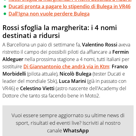
Ducati pronta a pagare lo stipendio di Bulega in VR46
Dall'Igna non vuole perdere Bulega
Rossi sfoglia la margherita: i 4 nomi
destinati a ridursi
A Barcellona un paio di settimane fa,
Valentino Rossi
aveva
ristretto il campo dei possibili piloti da affiancare a
Fermin
Aldeguer
nella prossima stagione a 4 nomi, tutti italiani per
sostituire
Di Giannantonio che andrà via in Ktm
:
Franco
Morbidelli
(pilota attuale),
Nicolò Bulega
(tester Ducati e
leader del mondiale Sbk),
Luca Marini
(già in passato con
VR46) e
Celestino Vietti
(astro nascente dell’Academy del
Dottore che tanto sta facendo bene in Moto2.
Vuoi essere sempre aggiornato su ultime news di
sport, risultati ed eventi live? Iscriviti al nostro
canale
WhatsApp