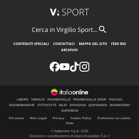
Cerca in Virgilio Sport...
CONTENUTI SPECIALI
CONTATTACI
MAPPA DEL SITO
FEED RSS
ARCHIVIO
LIBERO
VIRGILIO
PAGINEGIALLE
PAGINEGIALLE SHOP
PGCASA
PAGINEBIANCHE
TUTTOCITTÀ
DILEI
SIVIAGGIA
QUIFINANZA
BUONISSIMO
SUPEREVA
Chi siamo
Note Legali
Privacy
Cookie Policy
Preferenze sui cookie
Aiuto
© Italiaonline S.p.A. 2026
Direzione e coordinamento di Libero Acquisition S.á r.l.