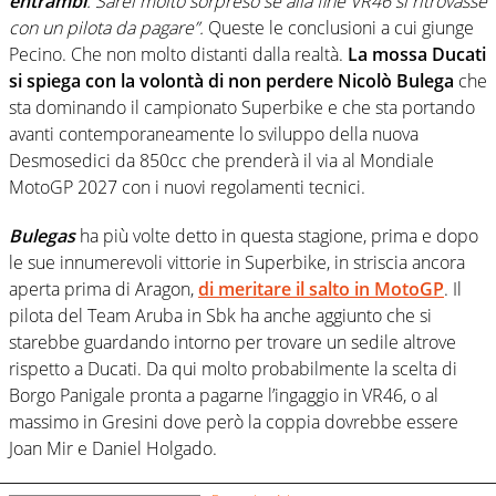
entrambi
. Sarei molto sorpreso se alla fine VR46 si ritrovasse
con un pilota da pagare”.
Queste le conclusioni a cui giunge
Pecino. Che non molto distanti dalla realtà.
La mossa Ducati
si spiega con la volontà di non perdere Nicolò Bulega
che
sta dominando il campionato Superbike e che sta portando
avanti contemporaneamente lo sviluppo della nuova
Desmosedici da 850cc che prenderà il via al Mondiale
MotoGP 2027 con i nuovi regolamenti tecnici.
Bulegas
ha più volte detto in questa stagione, prima e dopo
le sue innumerevoli vittorie in Superbike, in striscia ancora
aperta prima di Aragon,
di meritare il salto in MotoGP
. Il
pilota del Team Aruba in Sbk ha anche aggiunto che si
starebbe guardando intorno per trovare un sedile altrove
rispetto a Ducati. Da qui molto probabilmente la scelta di
Borgo Panigale pronta a pagarne l’ingaggio in VR46, o al
massimo in Gresini dove però la coppia dovrebbe essere
Joan Mir e Daniel Holgado.