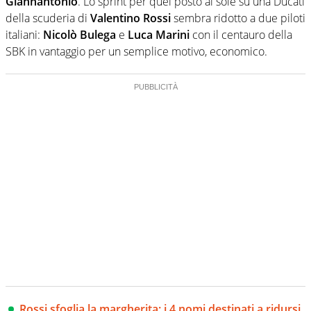
Giannantonio
. Lo sprint per quel posto al sole su una Ducati
della scuderia di
Valentino Rossi
sembra ridotto a due piloti
italiani:
Nicolò Bulega
e
Luca Marini
con il centauro della
SBK in vantaggio per un semplice motivo, economico.
Rossi sfoglia la margherita: i 4 nomi destinati a ridursi