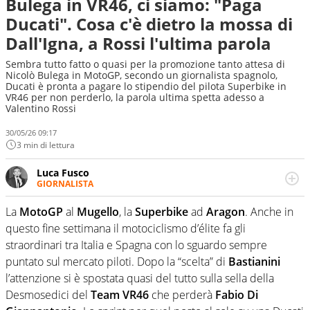
Bulega in VR46, ci siamo: "Paga
Ducati". Cosa c'è dietro la mossa di
Dall'Igna, a Rossi l'ultima parola
Sembra tutto fatto o quasi per la promozione tanto attesa di
Nicolò Bulega in MotoGP, secondo un giornalista spagnolo,
Ducati è pronta a pagare lo stipendio del pilota Superbike in
VR46 per non perderlo, la parola ultima spetta adesso a
Valentino Rossi
30/05/26 09:17
3 min di lettura
Luca Fusco
GIORNALISTA
Giornalista multimediale. Quando si accendono i motori,
lui sgasa, impenna, derapa. E spesso e volentieri finisce
La
MotoGP
al
Mugello
, la
Superbike
ad
Aragon
. Anche in
sul podio
questo fine settimana il motociclismo d’élite fa gli
straordinari tra Italia e Spagna con lo sguardo sempre
puntato sul mercato piloti. Dopo la “scelta” di
Bastianini
l’attenzione si è spostata quasi del tutto sulla sella della
Desmosedici del
Team VR46
che perderà
Fabio Di