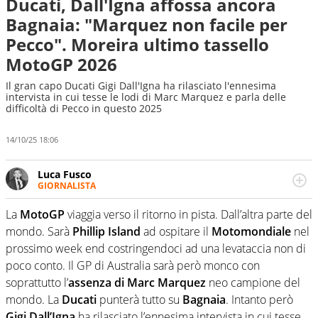
Ducati, Dall'Igna affossa ancora
Bagnaia: "Marquez non facile per
Pecco". Moreira ultimo tassello
MotoGP 2026
Il gran capo Ducati Gigi Dall'Igna ha rilasciato l'ennesima
intervista in cui tesse le lodi di Marc Marquez e parla delle
difficoltà di Pecco in questo 2025
14/10/25 18:06
Luca Fusco
GIORNALISTA
Giornalista multimediale. Quando si accendono i motori,
lui sgasa, impenna, derapa. E spesso e volentieri finisce
La
MotoGP
viaggia verso il ritorno in pista. Dall’altra parte del
sul podio
mondo. Sarà
Phillip Island
ad ospitare il
Motomondiale
nel
prossimo week end costringendoci ad una levataccia non di
poco conto. Il GP di Australia sarà però monco con
soprattutto l’
assenza di Marc Marquez
neo campione del
mondo. La
Ducati
punterà tutto su
Bagnaia
. Intanto però
Gigi Dall’Igna
ha rilasciato l’ennesima intervista in cui tesse