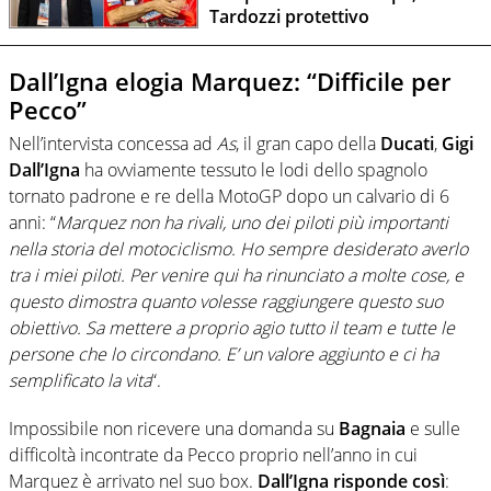
Tardozzi protettivo
Dall’Igna elogia Marquez: “Difficile per
Pecco”
Nell’intervista concessa ad
As
, il gran capo della
Ducati
,
Gigi
Dall’Igna
ha ovviamente tessuto le lodi dello spagnolo
tornato padrone e re della MotoGP dopo un calvario di 6
anni: “
Marquez non ha rivali, uno dei piloti più importanti
nella storia del motociclismo. Ho sempre desiderato averlo
tra i miei piloti. Per venire qui ha rinunciato a molte cose, e
questo dimostra quanto volesse raggiungere questo suo
obiettivo. Sa mettere a proprio agio tutto il team e tutte le
persone che lo circondano. E’ un valore aggiunto e ci ha
semplificato la vita
“.
Impossibile non ricevere una domanda su
Bagnaia
e sulle
difficoltà incontrate da Pecco proprio nell’anno in cui
Marquez è arrivato nel suo box.
Dall’Igna risponde così
: