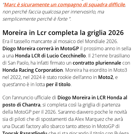
“
Marc è sicuramente un compagno di squadra difficile
,
non perché faccia qualcosa per innervosirlo, ma
semplicemente perché è forte ”.
Moreira in Lcr completa la griglia 2026
Era il tassello mancante al mosaico del Mondiale 2026.
Diogo Moreira correrà in MotoGP
il prossimo anno in sella
a una
Honda LCR di Lucio Cecchinello
. Il 21enne brasiliano
di San Paolo, ha infatti firmato un
contratto pluriennale
con
Honda Racing Corporation
. Moreira ha esordito in Moto3
nel 2022, nel 2024 è stato rookie dell’anno in
Moto2
, e
quest’anno è in lotta
per il titolo
.
Con l’annuncio ufficiale di
Diogo Moreira in LCR Honda al
posto di Chantra
, si completa così la griglia di partenza
della MotoGP per il 2026. Saranno davvero poche le novità
sia di piloti che di spostamenti da Alex Marquez che avrà
una Ducati factory allo sbarco tanto atteso in MotoGP di
Toprak Razgatlioglu
che si sta giocando il titolo con Bulega