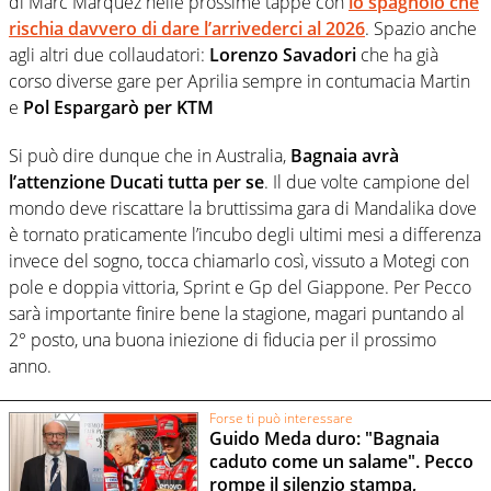
di Marc Marquez nelle prossime tappe con
lo spagnolo che
rischia davvero di dare l’arrivederci al 2026
. Spazio anche
agli altri due collaudatori:
Lorenzo Savadori
che ha già
corso diverse gare per Aprilia sempre in contumacia Martin
e
Pol Espargarò per KTM
Si può dire dunque che in Australia,
Bagnaia avrà
l’attenzione Ducati tutta per se
. Il due volte campione del
mondo deve riscattare la bruttissima gara di Mandalika dove
è tornato praticamente l’incubo degli ultimi mesi a differenza
invece del sogno, tocca chiamarlo così, vissuto a Motegi con
pole e doppia vittoria, Sprint e Gp del Giappone. Per Pecco
sarà importante finire bene la stagione, magari puntando al
2° posto, una buona iniezione di fiducia per il prossimo
anno.
Forse ti può interessare
Guido Meda duro: "Bagnaia
caduto come un salame". Pecco
rompe il silenzio stampa,