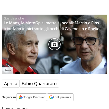
Le Mans, la MotoGp si mette ai pedali: Martin e Rins
trionfano in bici sotto gli occhi di Cavendish e Roglic
Ansa
Aprilia
Fabio Quartararo
Seguici su:
Google Discover
Fonti preferite
Leggi anche: